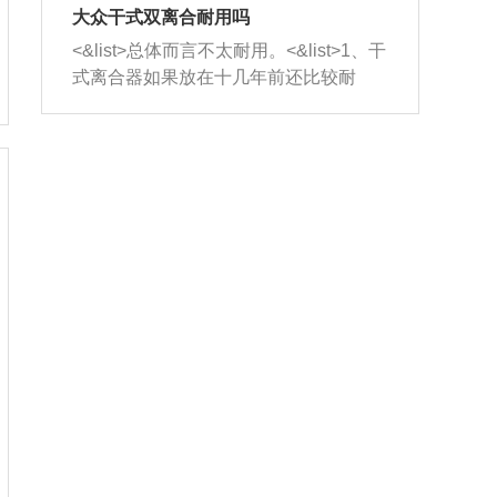
室，最后形成废气排出，就可以让三元
无法制作，需要将车辆送到修理厂或4s
造成烧机油。<&list>3、机油粘度。使用
大众干式双离合耐用吗
催化器得到清洗，排气管堵塞的情况就
店；<&list>2.车辆半轴套管防尘罩破
机油粘度过小的话，同样会有烧机油现
<&list>总体而言不太耐用。<&list>1、干
能够得到解决。
裂，破裂后会出现漏油现象，使半轴磨
象，机油粘度过小具有很好的流动性，
式离合器如果放在十几年前还比较耐
损严重，磨损的半轴容易损坏，产生异
容易窜入到气缸内，参与燃烧。<&list>
用，但是由于现在的汽车发动机动力输
响；<&list>3.稳定器的转向胶套和球头
4、机油量。机油量过多，机油压力过
出越来越高，使得干式离合器散热不足
老化，一般是使用时间过长造成的。解
大，会将部分机油压入气缸内，也会出
的缺陷也逐渐暴露出来。<&list>2、由于
决方法是更换新的质量好的转向橡胶套
现烧机油。<&list>5、机油滤清器堵塞：
干式双离合的工作环境暴露在空气中，
和球头。
会导致进气不畅，使进气压力下降，形
而离合器的散热也是通离合器罩上面的
成负压，使机油在负压的情况下吸入燃
几个小孔来进行散热。但是在行驶过程
烧室引起烧机油。<&list>6、正时齿轮或
中变速箱需要换挡，就不得不使得离合
链条磨损：正时齿轮或链条的磨损会引
器频繁工作。<&list>3、长时间的低速行
起气阀和曲轴的正时不同步。由于轮齿
驶以及过于频繁的启停，导致离合器的
或链条磨损产生的过量侧隙，使得发动
温度不断升高，而低速行驶时空气流动
机的调节无法实现：前一圈的正时和下
效率不高，无法将离合器中的热量有效
一圈可能就不一样。当气阀和活塞的运
的带走，导致离合器内部的温度不断升
动不同步时，会造成过大的机油消耗。
高，加速离合器的磨损。
解决方法：更换正时齿轮或链条。<&list
>7、内垫圈、进风口破裂：新的发动机
设计中，经常采用各种由金属和其他材