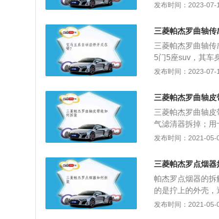
线连接，一旦安装
发布时间：2023-07-17
装螺栓上，拧上卡
筒扳手撬开螺栓，
感器控制发动机点
三菱帕杰罗曲轴传
上止点信号、曲轴
三菱帕杰罗曲轴传
5门5座suv，其车
0mm。三菱帕杰罗
发布时间：2023-07-17
千瓦，最大功率转速
分钟4000转，
三菱帕杰罗曲轴皮
使用了多连杆式独
三菱帕杰罗曲轴皮
气滤清器拆掉；用
的螺栓并松开发电
发布时间：2021-05-01
调压缩机支架的螺栓并拆
起子卡住位于变速
三菱帕杰罗点烟器
螺栓并取下螺栓；
帕杰罗点烟器的拆
的是拧上的外壳，
拆螺丝：部分汽车
发布时间：2021-05-01
拆掉就可以拿下，