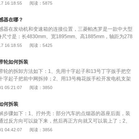
将不得不按照同样顺序重新连接。3、当电线断开时，使用套
 16:18:55
阅读：5875
子的安装螺母。
移除故障传感器。曲轴位置传感器主要作用如下：曲轴位置传
火时、确认曲轴位置的信号源。曲轴位置传感器用于检测活塞
感器在哪？
转角信号和测量发动机转速的信号源。
感器在发动机和变速箱的连接位置，三菱帕杰罗是一款中大型
身尺寸是：长4830mm、宽1895mm、高1885mm，轴距为278
搭载了3.0L自然吸气发动机和5挡手动变速箱，最大功率是120
 16:18:55
阅读：5425
是每分钟5000转，最大扭矩是244牛米，最大扭矩转速是每
其驱动方式是前置四驱，前悬架使用了双横臂式独立悬架，后悬架
带轮如何拆装
立悬架。
带轮的拆卸方法如下：1、先用十字起子和13号丁字扳手把空
十字起子把前中网拆掉；2、用13号梅花扳手松开发电机支架
机，拆掉发电机皮带；3、用短一点儿的13号梅花扳手松开空
 05:21:07
阅读：3850
掉压缩机皮带；汽修网Http://auto.china.com/4、用一字
箱底部的小孔里的飞轮；同时用15号梅花扳手松开曲轴皮带轮
如何拆装
此时皮带轮应该可以轻松取下。（中华网汽车wang原创）
解步骤如下：1、拧外壳：部分汽车的点烟器的器座后面，装
通过反方向可以旋下来，然后再正方向就又可以装上了；2、
的点烟器的器座后面，是用螺丝来固定的，只要用扳手把螺丝
 04:42:07
阅读：3856
同样，将螺丝拧上就又装上去了；3、拆面板：拆除档位操作