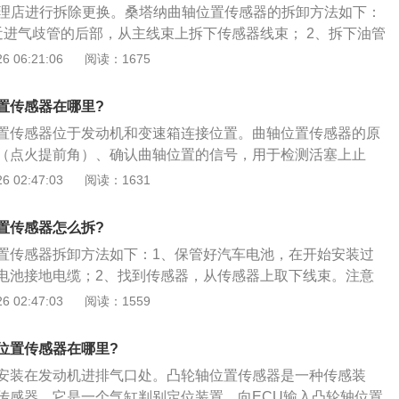
修理店进行拆除更换。桑塔纳曲轴位置传感器的拆卸方法如下：
近进气歧管的后部，从主线束上拆下传感器线束； 2、拆下油管
曲轴位置传感器导线卡子的螺母，拆下曲轴位置传感器安装螺
 06:21:06
阅读：1675
轴位置传感器，拆下曲轴位置传感器导线线束的夹箍；4、安装
感器的凸头装进变速箱壳体的孔里使端面齐平； 5、安装并拧
置传感器在哪里?
个安装螺栓，其力矩为17-21n-m。曲轴位置传感器固定到变
置传感器位于发动机和变速箱连接位置。曲轴位置传感器的原
特制的，以保证传感器与飞轮之间有一个正确的间隙，不允许
（点火提前角）、确认曲轴位置的信号，用于检测活塞上止
特制的螺栓； 6、把导线插头连接到曲轴位置传感器上，装上
动机转速。曲轴位置传感器的作用就是确定曲轴的位置，也就
 02:47:03
阅读：1631
把卡子装到燃油管安装螺栓上，拧上卡子的安装螺母。
发动机转速。曲轴位置传感器的测量方法如下：1、检查曲轴
（靶轮）之间的正常间隙应在大于0.5mm小于1.2mm，如果
置传感器怎么拆?
，过大或过小，都可能产生信号偏差；2、关闭点火开关，断
置传感器拆卸方法如下：1、保管好汽车电池，在开始安装过
头，测量传感器的1端与2端之间应有400～600Q。如果不在
电池接地电缆；2、找到传感器，从传感器上取下线束。注意
定曲轴位置传感器本身存在故障，应更换传感器。曲轴位置传
一旦安装了新的，将不得不按照同样的顺序重新连接它们，如
 02:47:03
阅读：1559
与屏蔽线是绝缘的；3、打开点火开关，测量两根信号线对搭
机拍照；3、当电线断开时，用套筒扳手撬开螺栓，然后移除
V，这是发动机控制单元在信号线上的预置电压。在开动起动机
传感器的信号电压应接近1.6V。如果传感器内部、信号线路、
位置传感器在哪里?
部开路或短路，都会造成电脑无法接收曲轴位置信号，从而引
安装在发动机进排气口处。凸轮轴位置传感器是一种传感装
。
传感器，它是一个气缸判别定位装置，向ECU输入凸轮轴位置