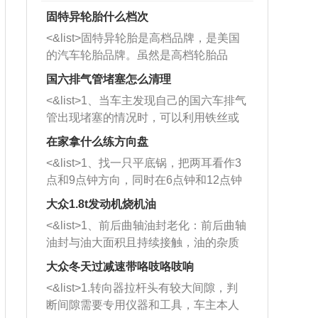
固特异轮胎什么档次
<&list>固特异轮胎是高档品牌，是美国
的汽车轮胎品牌。虽然是高档轮胎品
牌，但是中高低端的轮胎都有生产，这
国六排气管堵塞怎么清理
也是为了更好的开拓市场。
<&list>1、当车主发现自己的国六车排气
管出现堵塞的情况时，可以利用铁丝或
者是细棍，直接将杂物给取出来，如果
在家拿什么练方向盘
堵塞情况比较严重，也可以采取应急措
<&list>1、找一只平底锅，把两耳看作3
施。 <&list>2、直接利用木棍将所有的
点和9点钟方向，同时在6点钟和12点钟
杂物推到排气管里面的位置处，然后将
方向做一个标记。 <&list>2、双手握住
三元催化器拆解开，就可以将堵塞的东
大众1.8t发动机烧机油
平底锅两耳，然后往左打半圈、一圈、
西取出来。但如果是因为积碳过多引起
<&list>1、前后曲轴油封老化：前后曲轴
一圈半的练习，往右同样也要打相同的
的堵塞，就需要将三元催化器泡在草酸
油封与油大面积且持续接触，油的杂质
圈数。 <&list>3、最后强调要反复练
中进行清洗。 <&list>3、也可以利用清
和发动机内持续温度变化使其密封效果
习，这样就可以形成肌肉记忆，在真实
大众冬天过减速带咯吱咯吱响
洗剂对堵塞的情况得到解决，将清洗剂
逐渐减弱，导致渗油或漏油。<&list>2、
驾驶车辆时，不需要记忆也能打好方
放在燃油箱中，与燃油混合后，车辆启
<&list>1.转向器拉杆头有较大间隙，判
活塞间隙过大：积碳会使活塞环与缸体
向。
动时，就可以和汽油一起进入到燃烧
断间隙需要专用仪器和工具，车主本人
的间隙扩大，导致机油流入燃烧室中，