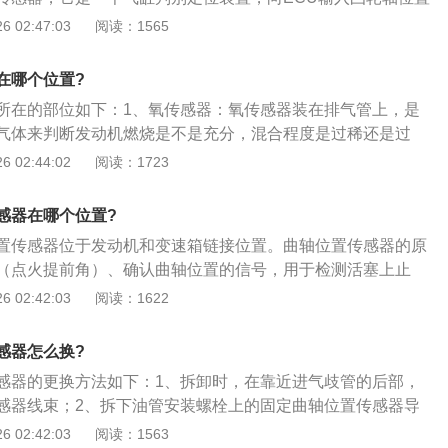
的主控信号。凸轮轴位置传感器的更换步骤如下：1、拆卸传
 02:47:03
阅读：1565
负极；2、从支架上松开凸轮轴位置传感器（CMP）连接器，
接；3、从卡扣上松开凸轮轴位置传感器（CMP）线束；4、拧
在哪个位置?
传感器（CMP）的螺栓并取下传感器；5、清洁凸轮轴位置传
所在的部位如下：1、氧传感器：氧传感器装在排气管上，是
结合面；6、固定凸轮轴位置传感器（CMP），装上螺栓并拧紧
气体来判断发动机燃烧是不是充分，混合程度是过稀还是过
连接凸轮轴位置传感器（CMP）连接器并固定在支架上；8、连上
器：它主要是收集汽车的转速来判断汽车有没有打滑的征兆，
 02:44:02
阅读：1723
完成更换。
门收集汽车轮速的传感器来完成这项工作，一般安装在每个车
旦传感器损坏，ABS会失效；3、水温传感器：水温传感器般
感器在哪个位置?
将冷却水温度转换为电信号，当低温时增加喷油量或者增大点
置传感器位于发动机和变速箱链接位置。曲轴位置传感器的原
防爆燃，推迟点火提前角；4、进气压力传感器：一般安装在
（点火提前角）、确认曲轴位置的信号，用于检测活塞上止
压力传感器顾名思义就是随着发动机不同的转速负荷，感应一
动机转速。曲轴位置传感器的作用就是确定曲轴的位置，也就
 02:42:03
阅读：1622
变化，转换成电压信号，供ECU修正喷油量和点火正时角度。
发动机转速。曲轴位置传感器的测量方法如下：1、检查曲轴
（靶轮）之间的正常间隙应在大于0.5mm小于1.2mm，如果
感器怎么换?
，过大或过小，都可能产生信号偏差；2、关闭点火开关，断
感器的更换方法如下：1、拆卸时，在靠近进气歧管的后部，
头，测量传感器的1端与2端之间应有400～600Q。如果不在
感器线束；2、拆下油管安装螺栓上的固定曲轴位置传感器导
定曲轴位置传感器本身存在故障，应更换传感器。曲轴位置传
下曲轴位置传感器安装螺栓；3、拆下曲轴位置传感器，拆下
 02:42:03
阅读：1563
与屏蔽线是绝缘的；3、打开点火开关，测量两根信号线对搭