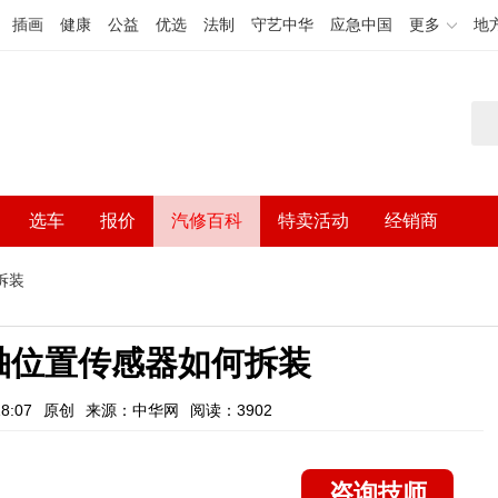
插画
健康
公益
优选
法制
守艺中华
应急中国
更多
地
选车
报价
汽修百科
特卖活动
经销商
拆装
轴位置传感器如何拆装
8:07
原创
来源：中华网
阅读：3902
咨询技师