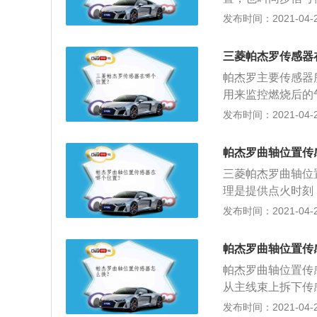
信号，是点火控制
发布时间：2021-04-26
感器时断开蓄电池
并断开连接器的连
三菱帕杰罗传感器
下固定凸轮轴位置
帕杰罗主要传感器
感器（CMP）和
用来监控燃烧后的
至10N-m；7、
浓；2、轮速传感
发布时间：2021-04-26
蓄电池的接地端，
所以，就有一个专
轮的轮毂上，而一
帕杰罗曲轴位置传
安在节温器旁边，
三菱帕杰罗曲轴位
火提前角，高温时
理是提供点火时刻
节气门边上，进气
点、曲轴转角及发
发布时间：2021-04-26
系列的电阻和压力
是曲轴的转角以及
位置传感器与脉冲轮
帕杰罗曲轴位置传
脉冲轮安装不正确
帕杰罗曲轴位置传
开曲轴位置传感器插
从主线束上拆下传
此数值范围，可判
线卡子的螺母，拆
发布时间：2021-04-26
感器的两根信号线