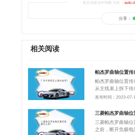
本文内容为中华网·汽车（
auto.
分享：
相关阅读
帕杰罗曲轴位置传
帕杰罗曲轴位置传
从主线束上拆下传
线卡子的螺母，拆
发布时间：2023-07-17
曲轴位置传感器导
速箱壳体的孔里使
三菱帕杰罗曲轴位
力矩为1721N
三菱帕杰罗曲轴位
器与飞轮之间有一
之前，断开负极电
导线插头连接到曲