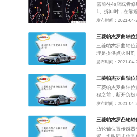
需前往4s店或者
1、拆卸时，在靠
安装螺栓上的固定
发布时间：2021-04-26
栓； 3、拆下曲
时，把曲轴位置传
三菱帕杰罗曲轴位
紧曲轴位置传感器二
三菱帕杰罗曲轴位
速箱的二个螺栓是
理是提供点火时刻
装用其他螺栓代替
点、曲轴转角及发
发布时间：2021-04-26
传感器线束卡子，
是曲轴的转角以及
位置传感器与脉冲轮
三菱帕杰罗曲轴位
脉冲轮安装不正确
三菱帕杰罗曲轴位
开曲轴位置传感器插
程之前，断开负极
此数值范围，可判
电线的连接，因为
发布时间：2021-04-26
感器的两根信号线
果需要的话，用手
铁电压应为1.4
故障传感器。
时，测量曲轴位置
三菱帕杰罗凸轮轴
发动机控制单元内
凸轮轴位置传感器
起发动机无法启动
置，也叫同步信号