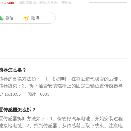
china.com
）编辑或翻译，转载请务必注明来源。
微信
微博
感器怎么换？
感器的更换方法如下：1、拆卸时，在靠近进气歧管的后部，
感器线束；2、拆下油管安装螺栓上的固定曲轴位置传感器导
下曲轴位置传感器安装螺栓；3、拆下曲轴位置传感器，拆下
 16:18:55
阅读：6083
线线束的夹箍；4、安装时，把曲轴位置传感器的凸头装进变
端面齐平；5、安装并拧紧曲轴位置传感器二个安装螺栓，其
置传感器怎么拆？
m。曲轴位置传感器固定到变速箱的二个螺栓为特制，以保证传感
置传感器拆卸方法如下：1、保管好汽车电池，开始安装过程
个正确的间隙，不允许装用其他螺栓代替特制的螺栓；6、把
池接地电缆。2、找到传感器，从传感器上取下线束。注意电
轴位置传感器上，装上传感器线束卡子，把卡子装到燃油管安