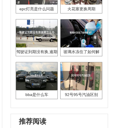
epc灯亮是什么问题
火花塞更换周期
驾驶证到期没有换,逾期
玻璃水冻住了如何解
怎么办??
决？
bba是什么车
92号95号汽油区别
推荐阅读