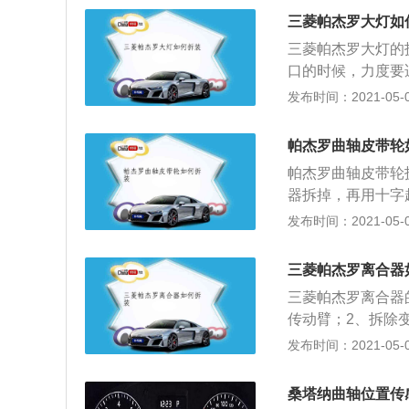
杠的面板，该面板
三菱帕杰罗大灯如
丝刀翘起，就可以
三菱帕杰罗大灯的
后，按下点烟器的
口的时候，力度要
角扳手拆除即可；
接口后，将灯泡背
发布时间：2021-05-01
出大概10厘米左
的是软塑料材质的
6、操作内外圈：
3、将灯泡从反射
定温度后，内圈会
帕杰罗曲轴皮带轮
灯泡松开后，再往外抽出
帕杰罗曲轴皮带轮
射罩，对准灯泡的
器拆掉，再用十字
的步骤逆向操作：
栓，并松开发电机
发布时间：2021-05-01
定灯泡；5、盖上
压缩机支架的螺栓
灯电源插口接上，
小孔里的飞轮；5
三菱帕杰罗离合器
皮带轮应该可以轻
三菱帕杰罗离合器
传动臂；2、拆除
操纵机构的分离装
发布时间：2021-05-01
拧松离合器压盘总
拆除离合器的踏板
桑塔纳曲轴位置传
套。