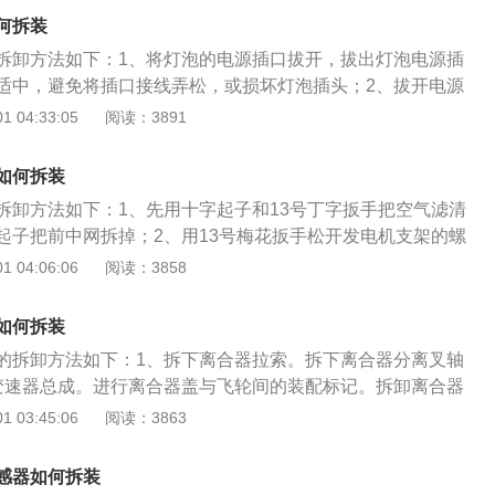
是使用塑料卡勾，只需要将一边直接用手掰起来或者用一字螺
何拆装
将整块面板拆开；4、拆面板螺丝：当拆除档位操作杠面板
拆卸方法如下：1、将灯泡的电源插口拔开，拔出灯泡电源插
面板门将会自动打开，然后看到两个黑色的螺丝，使用M4内六
适中，避免将插口接线弄松，或损坏灯泡插头；2、拔开电源
5、拆面板盒：直接将点烟器的面板塑料盒用手拉出来，当拉
后的防水盖拿掉，车灯防水盖的材质多为软胶，也有车型配备
 04:33:05
阅读：3891
右时，将连接线先拔除掉，只有这样才可以将整个盒子拉出；
防水盖并没有什么区别，只需稍稍用力，就能见防水盖掰下；
点烟器含有外、内圈两部分，使用时将内圈按进去，待达到一
罩中取出，取出灯泡时，需要用手指捏住两边的钢丝卡簧，待
自动弹回原始位置，这时手捏外圈拔出即可。
如何拆装
灯泡；汽修网Http://auto.china.com/4、将新灯泡放入反
拆卸方法如下：1、先用十字起子和13号丁字扳手把空气滤清
固定卡位，灯泡底座上有若干固定卡位。安装时按取出旧灯泡
起子把前中网拆掉；2、用13号梅花扳手松开发电机支架的螺
捏住钢丝卡簧将灯泡插入反射罩，对准安装位置后松开卡簧固
，拆掉发电机皮带；3、用短一点儿的13号梅花扳手松开空调
 04:06:06
阅读：3858
防水盖时，要确保防水盖边缘和固定位完全贴合。最后，将大
，并拆掉压缩机皮带；4、用一字起子卡住位于变速箱底部的
更换车灯的操作便完成了。
、同时用15号梅花扳手松开曲轴皮带轮螺栓并取下螺栓，此时
如何拆装
松取下。
的拆卸方法如下：1、拆下离合器拉索。拆下离合器分离叉轴
变速器总成。进行离合器盖与飞轮间的装配标记。拆卸离合器
置；3、拆下压盘总成和从动盘总成。将飞轮固定，交替对称
 03:45:06
阅读：3863
成与飞轮之间的固定螺栓，取下压盘总成和从动盘总成；4、
机构。拆除锁片，取下离合器踏板，用专用工具压出轴承衬
感器如何拆装