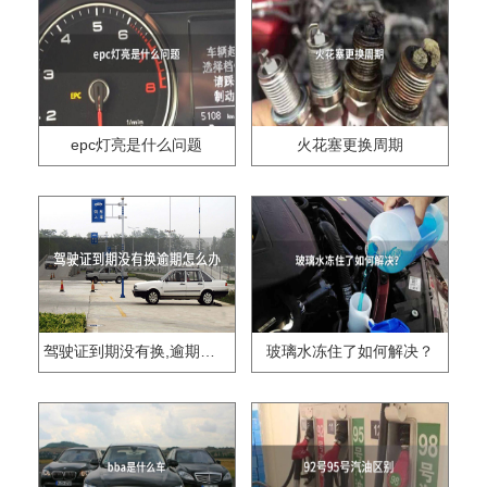
epc灯亮是什么问题
火花塞更换周期
驾驶证到期没有换,逾期怎么办??
玻璃水冻住了如何解决？