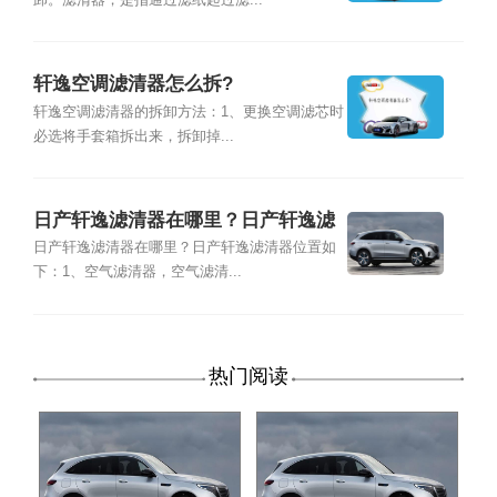
轩逸空调滤清器怎么拆?
轩逸空调滤清器的拆卸方法：1、更换空调滤芯时
必选将手套箱拆出来，拆卸掉...
日产轩逸滤清器在哪里？日产轩逸滤
清器位置
日产轩逸滤清器在哪里？日产轩逸滤清器位置如
下：1、空气滤清器，空气滤清...
热门阅读