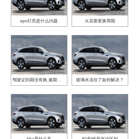
epc灯亮是什么问题
火花塞更换周期
驾驶证到期没有换,逾期怎么办??
玻璃水冻住了如何解决？
bba是什么车
92号95号汽油区别