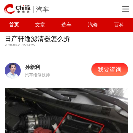
汽车
首页
文章
选车
汽修
百科
日产轩逸滤清器怎么拆
2020-09-25 15:14:25
孙新利
我要咨询
汽车维修技师