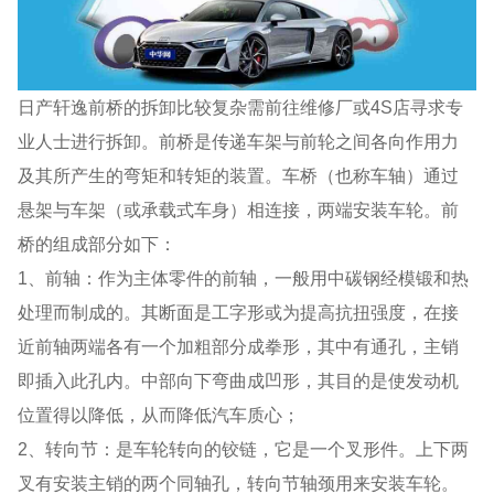
日产轩逸前桥的拆卸比较复杂需前往维修厂或4S店寻求专
业人士进行拆卸。前桥是传递车架与前轮之间各向作用力
及其所产生的弯矩和转矩的装置。车桥（也称车轴）通过
悬架与车架（或承载式车身）相连接，两端安装车轮。前
桥的组成部分如下：
1、前轴：作为主体零件的前轴，一般用中碳钢经模锻和热
处理而制成的。其断面是工字形或为提高抗扭强度，在接
近前轴两端各有一个加粗部分成拳形，其中有通孔，主销
即插入此孔内。中部向下弯曲成凹形，其目的是使发动机
位置得以降低，从而降低汽车质心；
2、转向节：是车轮转向的铰链，它是一个叉形件。上下两
叉有安装主销的两个同轴孔，转向节轴颈用来安装车轮。