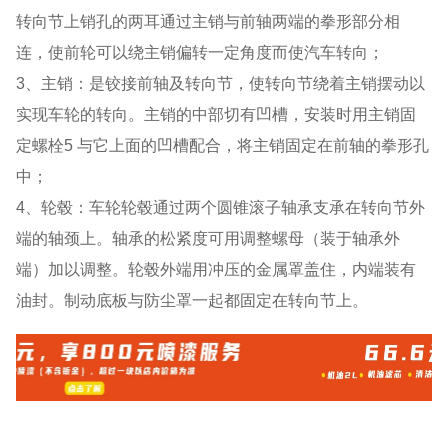
转向节上销孔的两耳通过主销与前轴两端的拳形部分相
连，使前轮可以绕主销偏转一定角度而使汽车转向；
3、主销：是铰接前轴及转向节，使转向节绕着主销摆动以
实现车轮的转向。主销的中部切有凹槽，安装时用主销固
定螺栓5 与它上面的凹槽配合，将主销固定在前轴的拳形孔
中；
4、轮毂：车轮轮毂通过两个圆锥滚子轴承支承在转向节外
端的轴颈上。轴承的松紧度可用调整螺母（装于轴承外
端）加以调整。轮毂外端用冲压的金属罩盖住，内端装有
油封。制动底板与防尘罩一起都固定在转向节上。