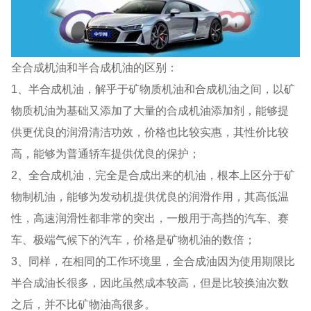
全合成机油和半合成机油的区别：
1、半合成机油，解乎于矿物质机油和合成机油之间，以矿
物质机油为基础又添加了大量的合成机油添加剂，能够提
供更优良的润滑清洁功效，价格也比较实惠，其性价比较
高，能够为普通轿车提供优良的保护；
2、全合成机油，完全是合成出来的机油，根本上区分于矿
物制机油，能够为发动机提供优良的润滑作用，其高低温
性，高速润滑性都非常的突出，一般用于高挡的汽车、赛
车、极端气候下的汽车，价格是矿物机油的数倍；
3、同样，在相同的工作环境里，全合成油因为使用期限比
半合成油长很多，因此虽然成本较高，但是比较换油次数
之后，并不比矿物油高很多。