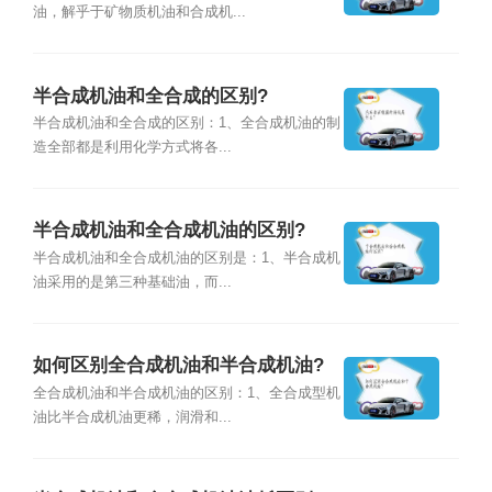
油，解乎于矿物质机油和合成机...
半合成机油和全合成的区别?
半合成机油和全合成的区别：1、全合成机油的制
造全部都是利用化学方式将各...
半合成机油和全合成机油的区别?
半合成机油和全合成机油的区别是：1、半合成机
油采用的是第三种基础油，而...
如何区别全合成机油和半合成机油?
全合成机油和半合成机油的区别：1、全合成型机
油比半合成机油更稀，润滑和...