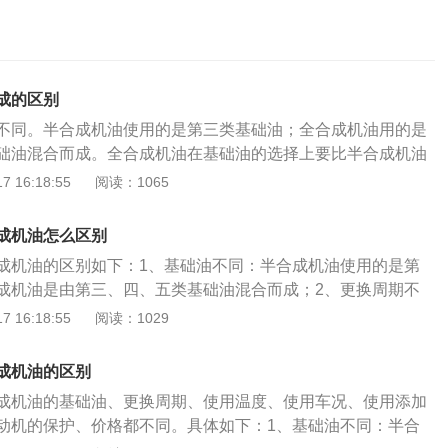
成的区别
不同。半合成机油使用的是第三类基础油；全合成机油用的是
础油混合而成。全合成机油在基础油的选择上要比半合成机油
更换周期不同。半合成机油在使用过程中半年或者7500公里更
 16:18:55
阅读：1065
油在使用过程中一年或者10000公里更换一次。当然具体的机
更换周期另做更换。三：适用温度不同。全合成机油使用温度
成机油怎么区别
作环境里，全合成油用较低的黏度就可以达到保护引擎的目
成机油的区别如下：1、基础油不同：半合成机油使用的是第
使用要求相对较高。四：适用车况不同。半合成机油更加适用
成机油是由第三、四、五类基础油混合而成；2、更换周期不
平顺驾驶的车型；全合成机油能够在各种严酷恶劣的条件下使
长，全合成机油是10000公里左右或一年更换，半合成机油是
 16:18:55
阅读：1029
温性能更好，更多运用于涡轮增压发动机车型、高端车型。
公里更换。3、适用温度范围不同：全合成机油适用温度范围更
不同。全合成机油使用的添加剂TBN含量高，使得机油寿命越
不同：全合成机油制造成本更高，价格更贵；5、适用车况不
半合成机油使用的添加剂TBN含量低，机油保养周期缩短，会
成机油的区别
用于经济型汽车，而全合成机油更适用于要求更高的高挡车
：对发动机的保护不同。全合成机油性能方面比半合成机油更
成机油的基础油、更换周期、使用温度、使用车况、使用添加
剂的不同：全合成机油使用的添加剂TBN含量高，使得机油寿
合成机油对发动机的保护和清洁发动机内部的效果要比半合成
动机的保护、价格都不同。具体如下：1、基础油不同：半合
油使用的添加剂TBN含量低，机油保养周期缩短；7、稳定性
合成机油稳定性更好。八：全合成机油的价格比半合成机油更