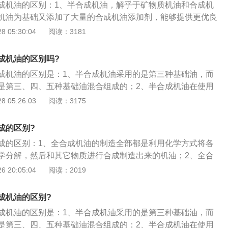
成机油的区别：1、半合成机油，解乎于矿物质机油和合成机
机油为基础又添加了大量的合成机油添加剂，能够提供更优良
价格也比较实惠，其性价比较高，能够为普通轿车提供优良的
 05:30:04
阅读：3181
机油，完全是合成出来的机油，根本上区分于矿物制机油，能
良的润滑作用，其高低温性，高速润滑性都非常的突出，一般
成机油的区别吗?
赛车、极端气候下的汽车，价格是矿物机油的数倍；3、同
成机油的区别是：1、半合成机油采用的是第三种基础油，而
环境里，全合成油因为使用期限比半合成油长很多，因此虽然
是第三、四、五种基础油混合组成的；2、半合成机油在使用
较换油次数之后，并不比矿物油高很多。
0公里需要更换一次，全合成机油在使用过程中一年或10000公
 05:26:03
阅读：3175
全合成机油使用温度较宽，在相同的工作环境下，粘度较低的
到保护发动机的目的，而半合成机油使用要求较高。
成的区别?
成的区别：1、全合成机油的制造全部都是利用化学方式将各
学分解，然后和其它物质进行合成制造出来的机油；2、全合
清洁度高、流动性强、降温效果好、抗氧化能力出色、更换周
 20:05:04
阅读：2019
达到1年或1万公里左右。带有涡轮增压发动机的车型建议使用
半合成机油是由合成机油和矿物油混合制成，矿物油和合成机
成机油的区别?
。半合成机油特点在于既有合成机油的优点又比全合成机油便
成机油的区别是：1、半合成机油采用的是第三种基础油，而
表现要弱于全合成机油，只是在价格上具有优势，更换周期也
是第三、四、五种基础油混合组成的；2、半合成机油在使用