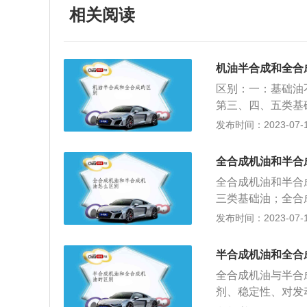
相关阅读
机油半合成和全合
区别：一：基础油
第三、四、五类基
高一个级别。二：
发布时间：2023-07-17
换一次；全合成机
油还要根据具体的
全合成机油和半合
更广，在相同的工
全合成机油和半合
的，而半合成机油
三类基础油；全合
于经济型、小排量
同：全合成机油更
发布时间：2023-07-17
用，耐高温和抗低
六个月或7500
五：使用添加剂的
广；4、成本价格
长，清洁发动机；
半合成机油和全合
同：半合成机油适
产生硫化盐灰。六
全合成机油与半合
型。6、使用添加
加优秀，因此，全
剂、稳定性、对发
命越长；半合成机
机油更好。七：全