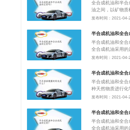
全合成机油和半合
油之间，以矿物质
的润滑清洁功效，
发布时间：2021-04-28
保护；2、全合成
够为发动机提供优
半合成机油和全合
用于高挡的汽车、
半合成机油和全合
样，在相同的工作
全合成机油采用的
成本较高，但是比
过程中半年或750
发布时间：2021-04-28
里更换一次；3、
全合成机油可以达
半合成机油和全合
半合成机油和全合
种天然物质进行化
成机油的优点在于
发布时间：2021-04-26
期较长，一般可以
全合成机油；3、
半合成机油和全合
油的比例为4：6
半合成机油和全合
宜；4、但各方面
全合成机油采用的