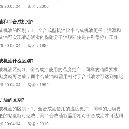
在7000-8000公里或8个月左右。半合成机油比较适用于自然
0公里需要更换一次，全合成机油在使用过程中一年或10000公
 20:05:04
阅读：2000
全合成机油使用温度较宽，在相同的工作环境下，粘度较低的
到保护发动机的目的，而半合成机油使用要求较高。
油和半合成机油?
成机油的区别：1、全合成型机油比半合成机油更稀，润滑和
成油可实现液态润滑的黏附分子油膜即使是在引擎停止工作
于在两金属表面之间。也就是说即使引擎停下来，也可以对引
 20:05:04
阅读：1982
护。半合成机油的油膜，在引擎停止工作的时候会从金属表面
启动时，两金属表面的油膜已经消失，引致干启动的出现；
成机油什么区别?
的温度更广，使用期限更长，同样的油膜要求，合成油可用较
成机油区别∶1、全合成油使用的温度更广，同样的油膜要求，
，而半合成油就需用相对于合成油较浓的黏度才可达到如此要
黏度就可达成，而半合成油就需用相对于合成油才可达到如此
相同的工作环境里，全合成油用较低的黏度就可以达到保护引
的工作环境里，全合成油用较低的黏度就可以保护引擎；3、在
 20:04:04
阅读：1999
样，在相同的工作环境里，全合成油因为使用期限比半合成油
，全合成油因为使用期限比半合成油长，并不比矿物油高很
成本较高，但是比较换油次数之后，并不比矿物油高很多。
机油的区别?
成机油的区别：1、全合成油使用的温度更广，同样的油膜要
低的黏度就可达成，而半合成油就需用相对于合成油才可达到
相同的工作环境里，全合成油用较低的黏度就可以保护引擎；
 20:04:04
阅读：2010