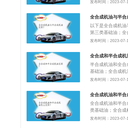
成机油使用的是第
发布时间：2023-07-17
不同：优质基础油
高。全合成机油也
合而成；2、更换
更稳定、摩擦力更
油，因为老车的密
次，全合成机油在
弱；8、对发动机
全合成机油与半合
机油的情况，这种
全合成机油使用温
油的性能来的更加
以下是全合成机油
达到保护引擎的目
钱，可以选用全合
第三类基础油；全
合成机油更加使用
每年的行驶公里数
在基础油的选择上
发布时间：2023-07-17
劣的条件下，或者
合成机油不是适用
用过程中半年或者7
的添加剂TBN含
车的密封性相对较
公里更换一次。使
剂TBN含量低，
全合成和半合成机
度的半合成机油就
里，全合成油用较
础油和优良添加剂
半合成机油和全合
相对较高。
力更小、机油粘度
基础油；全合成机
价格不同：全合成
的选择上要比半合
发布时间：2023-07-17
机油对发动机的保
果要比半合成机油
的工作环境里，全
全合成机油和半合
机油使用要求相对
全合成机油和半合
顺驾驶的车型；全
类基础油；全合成
性能好。全合成机
础油的选择上要比
发布时间：2023-07-17
同：全合成机油使
流动性最好，涡轮
合成机油使用的添