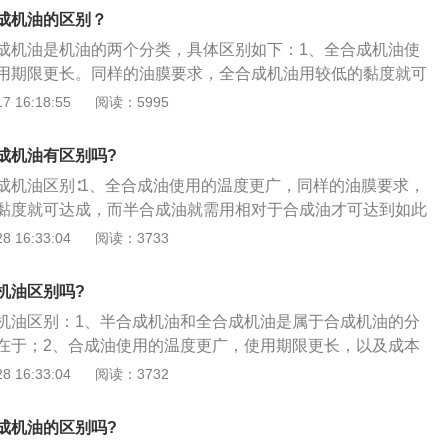
机油在使用过程中半年或者7500公里更换一次；全合成机油在
成机油的区别？
者10000公里更换一次。同时全合成机油的清洁性和抗氧化能
成机油是机油的两个分类，具体区别如下：1、全合成机油使
要好，所以更换周期也会更长一些，一般是1年或1万公里左右
用期限更长。同样的油膜要求，全合成机油用较低的黏度就可
用温度不同：全合成机油使用温度更广，在相同的工作环境
则需使用相对于合成油较浓的黏度才可达到如此要求。2、全
 16:18:55
阅读：5995
低的黏度就可以达到保护引擎的目的，而半合成机油使用要求
合成机油有更好的高低温性能、更长的换油周期、适合更恶劣
些相对老旧的发动机，因为有所磨损，半合成机油比全合成机
成机油换油次数少，但成本比半合成机油高许多。
机起到了保护作用，降低磨损。
成机油有区别吗?
成机油区别∶1、全合成油使用的温度更广，同样的油膜要求，
黏度就可达成，而半合成油就需用相对于合成油才可达到如此
的工作环境里，全合成油用较低的黏度就可以保护引擎；3、在
 16:33:04
阅读：3733
，全合成油因为使用期限比半合成油长，并不比矿物油高很
机油区别吗?
机油区别：1、半合成机油和全合成机油是属于合成机油的分
在于；2、合成油使用的温度更广，使用期限更长，以及成本
要求，合成油可用较低的黏度就可达成，而矿物油就需用相对
 16:33:04
阅读：3732
度才可达到如此要求；3、在相同的工作环境里，合成油因为
长很多，因此成本较高，但是比较换油次数之后，并不比矿物
成机油的区别吗?