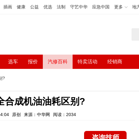
插画
健康
公益
优选
法制
守艺中华
应急中国
更多
地
选车
报价
汽修百科
特卖活动
经销商
别?
全合成机油油耗区别?
4:04
原创
来源：中华网
阅读：2034
咨询技师