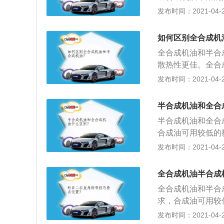
略短于全合成机油，
过程中半年或750
发布时间：2021-04-26
吸气的发动机。
里更换一次；3、
全合成机油可以达
如何区别全合成机
全合成机油和半合
散热性更佳。全合
后，它也能够存在
发布时间：2021-04-26
擎有着不间断的保
流走，当引擎再次
半合成机油和全合
2、全合成油使用
半合成机油和全合
低的黏度就可达成
合成油可用较低的
求。换句话说，在
要求；2、在相同
发布时间：2021-04-26
擎的目的；3、同
相同的工作环境里
长很多，因此虽然
多。
全合成机油半合成
全合成机油和半合
求，合成油可用较
如此要求；2、在
发布时间：2021-04-26