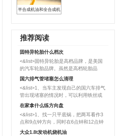
半合成机油和全合成机
油的区别
推荐阅读
固特异轮胎什么档次
<&list>固特异轮胎是高档品牌，是美国
的汽车轮胎品牌。虽然是高档轮胎品
牌，但是中高低端的轮胎都有生产，这
国六排气管堵塞怎么清理
也是为了更好的开拓市场。
<&list>1、当车主发现自己的国六车排气
管出现堵塞的情况时，可以利用铁丝或
者是细棍，直接将杂物给取出来，如果
在家拿什么练方向盘
堵塞情况比较严重，也可以采取应急措
<&list>1、找一只平底锅，把两耳看作3
施。 <&list>2、直接利用木棍将所有的
点和9点钟方向，同时在6点钟和12点钟
杂物推到排气管里面的位置处，然后将
方向做一个标记。 <&list>2、双手握住
三元催化器拆解开，就可以将堵塞的东
大众1.8t发动机烧机油