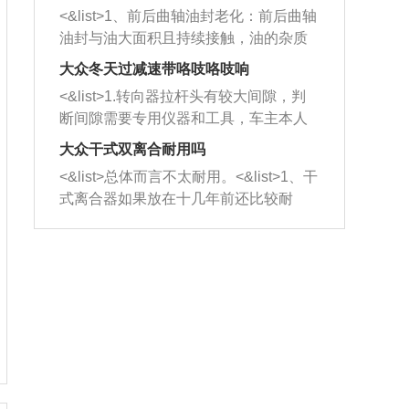
平底锅两耳，然后往左打半圈、一圈、
西取出来。但如果是因为积碳过多引起
<&list>1、前后曲轴油封老化：前后曲轴
一圈半的练习，往右同样也要打相同的
的堵塞，就需要将三元催化器泡在草酸
油封与油大面积且持续接触，油的杂质
圈数。 <&list>3、最后强调要反复练
中进行清洗。 <&list>3、也可以利用清
和发动机内持续温度变化使其密封效果
习，这样就可以形成肌肉记忆，在真实
大众冬天过减速带咯吱咯吱响
洗剂对堵塞的情况得到解决，将清洗剂
逐渐减弱，导致渗油或漏油。<&list>2、
驾驶车辆时，不需要记忆也能打好方
放在燃油箱中，与燃油混合后，车辆启
<&list>1.转向器拉杆头有较大间隙，判
活塞间隙过大：积碳会使活塞环与缸体
向。
动时，就可以和汽油一起进入到燃烧
断间隙需要专用仪器和工具，车主本人
的间隙扩大，导致机油流入燃烧室中，
室，最后形成废气排出，就可以让三元
无法制作，需要将车辆送到修理厂或4s
造成烧机油。<&list>3、机油粘度。使用
大众干式双离合耐用吗
催化器得到清洗，排气管堵塞的情况就
店；<&list>2.车辆半轴套管防尘罩破
机油粘度过小的话，同样会有烧机油现
<&list>总体而言不太耐用。<&list>1、干
能够得到解决。
裂，破裂后会出现漏油现象，使半轴磨
象，机油粘度过小具有很好的流动性，
式离合器如果放在十几年前还比较耐
损严重，磨损的半轴容易损坏，产生异
容易窜入到气缸内，参与燃烧。<&list>
用，但是由于现在的汽车发动机动力输
响；<&list>3.稳定器的转向胶套和球头
4、机油量。机油量过多，机油压力过
出越来越高，使得干式离合器散热不足
老化，一般是使用时间过长造成的。解
大，会将部分机油压入气缸内，也会出
的缺陷也逐渐暴露出来。<&list>2、由于
决方法是更换新的质量好的转向橡胶套
现烧机油。<&list>5、机油滤清器堵塞：
干式双离合的工作环境暴露在空气中，
和球头。
会导致进气不畅，使进气压力下降，形
而离合器的散热也是通离合器罩上面的
成负压，使机油在负压的情况下吸入燃
几个小孔来进行散热。但是在行驶过程
烧室引起烧机油。<&list>6、正时齿轮或
中变速箱需要换挡，就不得不使得离合
链条磨损：正时齿轮或链条的磨损会引
器频繁工作。<&list>3、长时间的低速行
起气阀和曲轴的正时不同步。由于轮齿
驶以及过于频繁的启停，导致离合器的