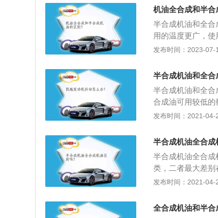
周期不同：半合成
机油全合成和半合
使用过程中一年或
半合成机油和全合
力也比半合成机油
用的温度更广，使
更换一次。3、适
达成，半合成机油
发布时间：2023-07-17
里，全合成油用较
合成机油相较于半
相对较高。对于一
的车况。3、全合
油更粘稠，对发动
半合成机油和全合
半合成机油和全合
合成油可用较低的
要求；2、在相同
发布时间：2021-04-28
相同的工作环境里
多；
半合成机油全合成
半合成机油全合成
类，二者最大差别
更高；同样的油膜
发布时间：2021-04-28
于合成油较浓的黏
使用期限比矿物油
全合成机油和半合
油高多少；