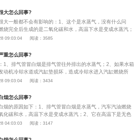
白烟就会消失。如果我们发现，排除的白烟中会有很多的水
过排气管进入到车内。因此从种种意义上来说对于排气管的保
是因为水不小心从气缸中进入导致的；同时喷油压力过低或者
的保养。
很大怎么回事?
造成白烟的产生。我们要冬天开车的时候，要对车辆进行热车
很大一般都不会有影响的：1、这个是水蒸气，没有什么问
就直接开车，车内的部件没有热起来是很容易造成过度磨损
燃烧完全后生成的是二氧化碳和水，高温下水是变成水蒸汽；
减少各个部件的使用寿命，车主也要学会对车辆进行保养，避
无色透明的，在低温时，水蒸气就会冷凝成水；3、如果冷凝的
 09:03:04
阅读：3585
故障，导致出现安全事故。
在空气中，呈现为白色的气体。所以在冬天气温低的时候，汽
是这么回事。
严重怎么回事?
：1、排气管冒白烟是排气管往外排出的水蒸气；2、如果水箱
发动机冷却水道或汽缸垫损坏，造成冷却水进入汽缸燃烧所
缺少：因某种原因（下雨或洗车）造成水进入排气管所致；4、
 09:03:04
阅读：3434
对不正常。最好检测出原因，不然排气管长期向外冒水蒸气，
蚀，使排气管提前锈蚀损坏。
白烟怎么回事?
白烟的原因如下：1、排气管冒白烟是水蒸气，汽车汽油燃烧
氧化碳和水，高温下水是变成水蒸汽；2、它在高温下是无色
，水蒸气就会冷凝成水，如果冷凝的水滴很小并且悬浮在空气
 04:03:03
阅读：3147
色的气体；3、所以在冬天气温低的时候，汽车排气管冒白烟
是正常的。
白烟怎么回事?