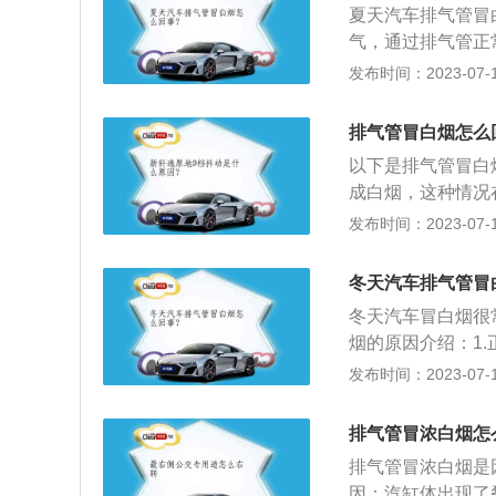
夏天汽车排气管冒
气，通过排气管正
水滴，变化成肉眼
发布时间：2023-07-17
内，随着废气排出
害： 排气管冒白
排气管冒白烟怎么
蒸气，会对排气管
以下是排气管冒白
成白烟，这种情况
度升高就会消失。
发布时间：2023-07-17
的白烟中还有大量
体和缸盖上有水道
冬天汽车排气管冒
动。出现这种情况
冬天汽车冒白烟很
烟的原因介绍：1
气管正常排放，由
发布时间：2023-07-17
够看到的水蒸气。
气的排出，因为温
排气管冒浓白烟怎
下，排气管有“白
排气管冒浓白烟是
也并非全都是正常
因：汽缸体出现了