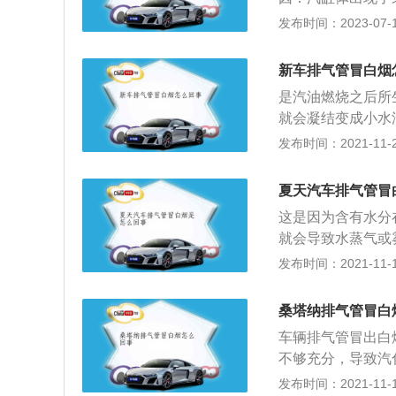
缸体出现裂纹，应
发布时间：2023-07-17
却液的部分介绍：
热，冷却液在发动
新车排气管冒白烟
期更换，如果长时
是汽油燃烧之后所
就会凝结变成小水
要担心。排气管冒
发布时间：2021-11-20
化效果不够充分的
过这是正常的情况
夏天汽车排气管冒
果排出的白烟当中
这是因为含有水分
油压力太低、针阀
就会导致水蒸气或
候，以前要在行驶
经常看到排白烟的
发布时间：2021-11-13
就会出现过度的磨
是能延长排气消声
止在深水路面行驶
桑塔纳排气管冒白
进行至少10分钟
车辆排气管冒出白
精密部件，而且长
不够充分，导致汽
被认为是正常即便
象大部分都在北方
发布时间：2021-11-10
质与汽车内部，是