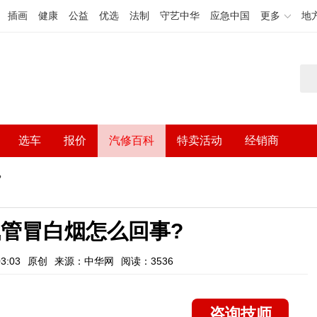
插画
健康
公益
优选
法制
守艺中华
应急中国
更多
地
选车
报价
汽修百科
特卖活动
经销商
?
管冒白烟怎么回事?
3:03
原创
来源：中华网
阅读：3536
咨询技师