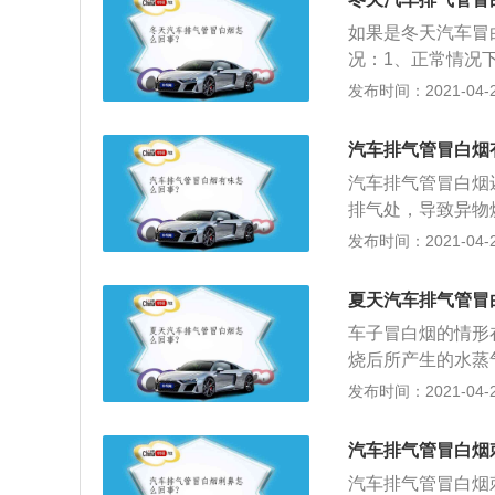
如果是冬天汽车冒
况：1、正常情况
境温度较低，水蒸
发布时间：2021-04-28
故障，因为部分冷
水蒸气的形式出现
汽车排气管冒白烟
但凡事都有例外，
汽车排气管冒白烟
排气处，导致异物
少了，导致发动机
发布时间：2021-04-28
管里漏水，虽然漏
际上是水蒸气），
夏天汽车排气管冒
还是不缺的。
车子冒白烟的情形
烧后所产生的水蒸
便会凝结汇聚成小
发布时间：2021-04-28
的原因；当车出现
渍，导致进气不足
汽车排气管冒白烟
管内的氧传感器出
汽车排气管冒白烟