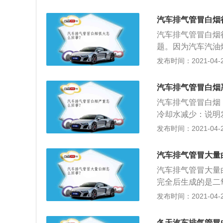
动机的温度升高，
如果驾驶不当会通
汽，这就是有可能
养便是对汽车内部
汽车排气管冒白烟
是针阀体磨损也会
汽车排气管冒白烟
操作，不要一点火
题。因为汽车汽油
的，这样的话就会
2、它在高温下是
发布时间：2021-04-28
免在行驶途中出现
水滴很小并且悬浮
车排气管冒白烟就
汽车排气管冒白烟
汽车排气管冒白烟
冷却水减少：说明
致；3、冷却水不
发布时间：2021-04-28
排气管冒白烟，绝
会对排气管造成腐
汽车排气管冒大量
汽车排气管冒大量
完全后生成的是二
透明的，在低温时
发布时间：2021-04-28
中，就会呈现为白
就是这么回事，这
冬天汽车排气管冒