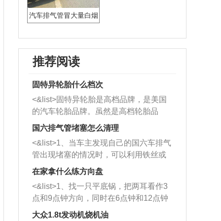
汽车排气管冒大量白烟
怎么回事
推荐阅读
固特异轮胎什么档次
<&list>固特异轮胎是高档品牌，是美国
的汽车轮胎品牌。虽然是高档轮胎品
牌，但是中高低端的轮胎都有生产，这
国六排气管堵塞怎么清理
也是为了更好的开拓市场。
<&list>1、当车主发现自己的国六车排气
管出现堵塞的情况时，可以利用铁丝或
者是细棍，直接将杂物给取出来，如果
在家拿什么练方向盘
堵塞情况比较严重，也可以采取应急措
<&list>1、找一只平底锅，把两耳看作3
施。 <&list>2、直接利用木棍将所有的
点和9点钟方向，同时在6点钟和12点钟
杂物推到排气管里面的位置处，然后将
方向做一个标记。 <&list>2、双手握住
三元催化器拆解开，就可以将堵塞的东
大众1.8t发动机烧机油