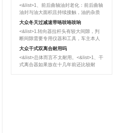
平底锅两耳，然后往左打半圈、一圈、
西取出来。但如果是因为积碳过多引起
<&list>1、前后曲轴油封老化：前后曲轴
一圈半的练习，往右同样也要打相同的
的堵塞，就需要将三元催化器泡在草酸
油封与油大面积且持续接触，油的杂质
圈数。 <&list>3、最后强调要反复练
中进行清洗。 <&list>3、也可以利用清
和发动机内持续温度变化使其密封效果
习，这样就可以形成肌肉记忆，在真实
大众冬天过减速带咯吱咯吱响
洗剂对堵塞的情况得到解决，将清洗剂
逐渐减弱，导致渗油或漏油。<&list>2、
驾驶车辆时，不需要记忆也能打好方
放在燃油箱中，与燃油混合后，车辆启
<&list>1.转向器拉杆头有较大间隙，判
活塞间隙过大：积碳会使活塞环与缸体
向。
动时，就可以和汽油一起进入到燃烧
断间隙需要专用仪器和工具，车主本人
的间隙扩大，导致机油流入燃烧室中，
室，最后形成废气排出，就可以让三元
无法制作，需要将车辆送到修理厂或4s
造成烧机油。<&list>3、机油粘度。使用
大众干式双离合耐用吗
催化器得到清洗，排气管堵塞的情况就
店；<&list>2.车辆半轴套管防尘罩破
机油粘度过小的话，同样会有烧机油现
<&list>总体而言不太耐用。<&list>1、干
能够得到解决。
裂，破裂后会出现漏油现象，使半轴磨
象，机油粘度过小具有很好的流动性，
式离合器如果放在十几年前还比较耐
损严重，磨损的半轴容易损坏，产生异
容易窜入到气缸内，参与燃烧。<&list>
用，但是由于现在的汽车发动机动力输
响；<&list>3.稳定器的转向胶套和球头
4、机油量。机油量过多，机油压力过
出越来越高，使得干式离合器散热不足
老化，一般是使用时间过长造成的。解
大，会将部分机油压入气缸内，也会出
的缺陷也逐渐暴露出来。<&list>2、由于
决方法是更换新的质量好的转向橡胶套
现烧机油。<&list>5、机油滤清器堵塞：
干式双离合的工作环境暴露在空气中，
和球头。
会导致进气不畅，使进气压力下降，形
而离合器的散热也是通离合器罩上面的
成负压，使机油在负压的情况下吸入燃
几个小孔来进行散热。但是在行驶过程
烧室引起烧机油。<&list>6、正时齿轮或
中变速箱需要换挡，就不得不使得离合
链条磨损：正时齿轮或链条的磨损会引
器频繁工作。<&list>3、长时间的低速行
起气阀和曲轴的正时不同步。由于轮齿
驶以及过于频繁的启停，导致离合器的