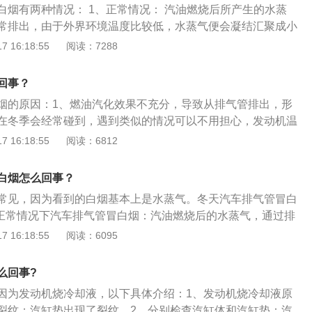
白烟有两种情况： 1、正常情况： 汽油燃烧后所产生的水蒸
常排出，由于外界环境温度比较低，水蒸气便会凝结汇聚成小
能够看到的水蒸气。 2、存在故障： 由于部分冷却液进入气缸
 16:18:55
阅读：7288
，因为温度很高，所以便会以水蒸气的方式出现。 3、危
烟是不正常的现象。最好检测出原因，不然排气管长期向外冒水
回事？
造成腐蚀，使排气管提前锈蚀损坏。
烟的原因：1、燃油汽化效果不充分，导致从排气管排出，形
在冬季会经常碰到，遇到类似的情况可以不用担心，发动机温
2、喷油压力过低或针阀体变形磨损也会造成冒白烟。3、排出
 16:18:55
阅读：6812
的水汽，可能是有水进入气缸中。最常见的是气缸垫损坏，缸
上下贯通，因此他们之间必须要密封很严，水才不会到处流
白烟怎么回事？
，就需要及时更换气缸垫。
常见，因为看到的白烟基本上是水蒸气。冬天汽车排气管冒白
.正常情况下汽车排气管冒白烟：汽油燃烧后的水蒸气，通过排
于外界环境温度较低，水蒸气会凝结成小水滴，变化成肉眼能
 16:18:55
阅读：6095
2.存在故障汽车排气管冒白烟：部分冷却液进入气缸，随着废
度很高，所以会以水蒸气的形式出现。3.所以在大多数情况
么回事?
烟”冒出来不是故障，凡事都有例外，排气管有大量“白烟”冒出来
因为发动机烧冷却液，以下具体介绍：1、发动机烧冷却液原
现象。
裂纹；汽缸垫出现了裂纹。2、分别检查汽缸体和汽缸垫：汽