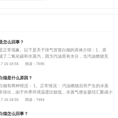
是怎么回事？
是正常现象。以下是关于排气管冒白烟的具体介绍：1、原
成了二氧化碳和水蒸汽，因为汽油里有水分，当汽油燃烧充
氧化碳和水蒸气，如果发动机密封状况好，汽油没有杂质，排
 16:18:55
阅读：7595
气就开始凝结，过了消音包之后，就变成可见的水蒸气。2、
排气管的温度越来越高，室外温度升高或者天气过于干燥的时
白烟是什么原因？
少并且消失，大部分会在排气管里冷凝成水珠，所以，有些车
白烟有两种情况： 1、正常情况： 汽油燃烧后所产生的水蒸
流出水来。
常排出，由于外界环境温度比较低，水蒸气便会凝结汇聚成小
能够看到的水蒸气。 2、存在故障： 由于部分冷却液进入气缸
 16:18:55
阅读：7484
，因为温度很高，所以便会以水蒸气的方式出现。 3、危
烟是不正常的现象。最好检测出原因，不然排气管长期向外冒水
白烟怎么回事？
造成腐蚀，使排气管提前锈蚀损坏。