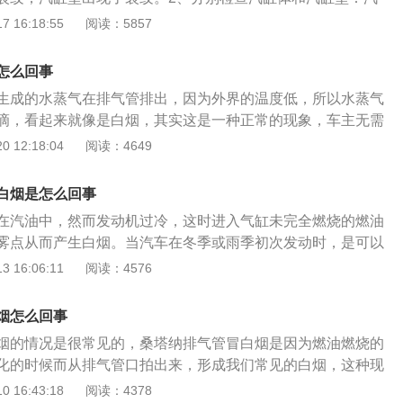
更换汽缸体；汽缸垫出现裂纹，应更换汽缸垫。以下是关于冷
 16:18:55
阅读：5857
1、作用：水冷发动机依靠冷却液在发动机内不断循环进行散
机内不断循环可以带走多余的热量。2、注意：冷却液需要定
怎么回事
间不换，会导致冷却液出现冰点升高，沸点下降的情况。
生成的水蒸气在排气管排出，因为外界的温度低，所以水蒸气
滴，看起来就像是白烟，其实这是一种正常的现象，车主无需
白烟的情况不仅仅是新车会有，旧车也会有，当汽车燃油的汽
 12:18:04
阅读：4649
时候，就会从排气管排出形成一股白烟，在冬季比较常见，不
，只要发动机的温度到达一定热度的时候，白烟就会消失。如
白烟是怎么回事
含有较多的水汽，那很有可能是有水进入到气缸了，或者是喷
在汽油中，然而发动机过冷，这时进入气缸未完全燃烧的燃油
体变形磨损也会导致汽车排气管冒白烟的。在冬季开车的时
雾点从而产生白烟。当汽车在冬季或雨季初次发动时，是可以
前充分地热车，因为没有热车的话，车内的部件没有进行磨合
现象。汽车排气管起到减震降噪对汽车机身的作用而言，作用
 16:06:11
阅读：4576
损，这样子就减少发动机的寿命。
系统的寿命。首先应注意的是要防止内部进水到消声器。应防
或洗车时消声器内部进水。假如不小心进水，发动机应当启动
烟怎么回事
怠速热车，尽量排出内部的积水来。排气管虽然不是汽车内部的
烟的情况是很常见的，桑塔纳排气管冒白烟是因为燃油燃烧的
期裸露在外，很多人都会误认为它是一个耐用的部件。因此会
化的时候而从排气管口拍出来，形成我们常见的白烟，这种现
上面布满污垢。但很重要的一点便是排气管能够相连接外界物
比较常见，或者是冬季的时候，遇到这种情况我们只要等待发
 16:43:18
阅读：4378
将汽车内部废气排出的主要作用。那些对汽车内部有害的物质