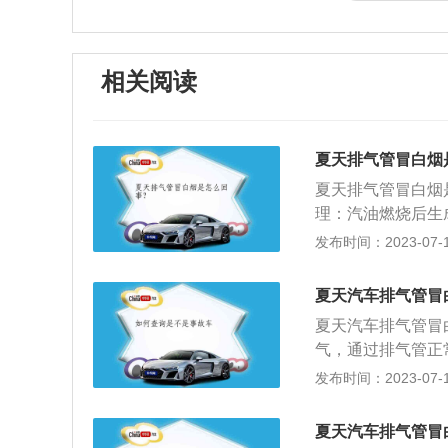
相关阅读
夏天排气管冒白烟
夏天排气管冒白烟
理：汽油燃烧后生
分，就会化合成二
发布时间：2023-07-17
到排气管里的水蒸
排气管出水：随着
夏天汽车排气管冒
候，白烟就慢慢减
夏天汽车排气管冒
开起来会从排气管
气，通过排气管正
水滴，变化成肉眼
发布时间：2023-07-17
内，随着废气排出
害： 排气管冒白
夏天汽车排气管冒
蒸气，会对排气管