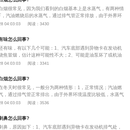
白烟很常见，因为我们看到的白烟基本上是水蒸气，有两种情
下，汽油燃烧后的水蒸气，通过排气管正常排放，由于外界环
气会凝结成小水滴，变化成肉眼能够看到的水蒸气；2、存在
 04:03:03
阅读：3430
却液进入气缸，随着废气的排出，因为温度很高，所以它会以
；3、所以在大多数情况下，排气管有“白烟”冒出来不是故障，
有味怎么回事?
排气管有大量“白烟”冒出来也并非全都是正常现象。
还有味，有以下几个可能：1、汽车底部遇到异物卡在发动机
烧焦冒烟，估计这种可能性不大；2、可能是油泵坏了或机油
烧坏，但仪表上应该有红灯显示的；3、或者你的发动机在水
 04:03:03
阅读：3341
水量不大，但是撞到排气管下面的面积导致了大量的白烟（实
但由于缺水量不大，而且发动机还很热，你的备用水箱里的水
白烟怎么回事?
在冬天时很常见，一般分为两种情形：1，正常情况；汽油燃
气，通过排气管正常排出，由于外界环境温度比较低，水蒸气
水滴，变化成肉眼能够看到的水蒸气；2、汽车排气管冒白烟
 04:03:03
阅读：3536
排气管冒白烟的现象，可能是因为车辆的空气滤清器出现了污
；3、也有可能是因为化油器出现了故障的问题，或者是排气
刺鼻怎么回事?
现了污染的情况，导致电脑无法给配气提供正确的信息。
刺鼻，原因如下：1、汽车底部遇到异物卡在发动机排气处，