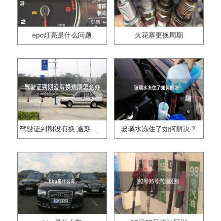
epc灯亮是什么问题
火花塞更换周期
驾驶证到期没有换,逾期怎么办??
玻璃水冻住了如何解决？