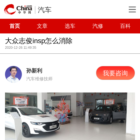
汽车
首页
文章
选车
汽修
百科
大众志俊insp怎么消除
2020-12-26 11:49:35
孙新利
我要咨询
汽车维修技师