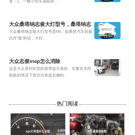
里：1、一般小型车油箱容...
大众桑塔纳志俊大灯型号，桑塔纳志
俊大灯改装
大众桑塔纳志俊大灯型号是H4。如果把汽车前脸
比作“脸”的话，大灯...
大众志俊insp怎么消除
这是大众系列车型的保养提示系统，先要在关闭
钥匙的情况下按住仪表盘右侧的...
热门阅读