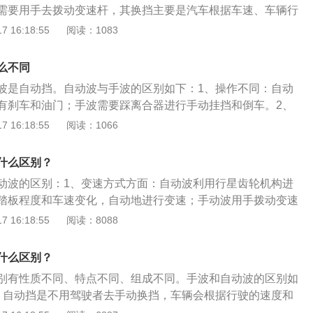
需要用手去拨动变速杆，其换挡主要是汽车根据车速、车辆行
选择。手动波汽车的变速箱是手动变速箱，改变车速的时候就
 16:18:55
阅读：1083
杆。2、驾驶体验不一样：自动波汽车换挡自动切换，相比较
舒适一些。3、价格不一样：手动波汽车比同级别的自动波汽
么不同
操作性不同：自动变速器主要以液压式侧扭矩转换器液压传动
波是自动挡。自动波与手波的区别如下：1、操作不同：自动
换挡动作，是汽车知识不好的初学者任何人都能很快掌握，劳
有刹车和油门；手波需要踩离合器进行手动挂挡和倒车。2、
松，手动挡主要用人力踩离合器完成换挡操作操作麻烦，要求
动波利用行星齿轮机构进行变速，根据油门踏板长度和车速变
 16:18:55
阅读：1066
驶技术，劳动强度大，需要注意。5、挡位标识不同：自动波
；手波通过拨动变速杆改变变速器内的齿轮啮合位置和传动
、n、d；手动波的挡位标识为1、2、3、4、5、6、r。6、起步
的目的。3、挡位标识不同：自动波变速箱的挡位标识为p、r、
挡要踩离合器和制动器，挂1速后才能丢切断制动器和离合
什么区别？
的挡位标识为1、2、3、4、5、6、r等。4、安全系数不同：不
自动挡很简单，挂上d挡上踩油门就可以了。7、停车不同：手
动波的区别：1、变速方式方面：自动波利用行星齿轮机构进
输关系不大。毕竟不管是哪些机器设备还是由人操作，如果仔
时踩离合器和制动器，减速停止汽车停车后进入空档，但自动
踏板程度和车速变化，自动地进行变速；手动波用手拨动变速
变速箱的安全系数还是比较高的。比较适合经常粗心大意的司
作，你只需踩刹车停下来，之后挂上p挡就可以了。8、安全性
内的齿轮啮合位置，改变传动比，从而变速。2、挡位标识方
 16:18:55
阅读：8088
变速箱的地方，不可能说汽车上不会发生换挡跳火车的情况。
档，如果方向盘滑动的话，会导致转向不足、尾隙等风险，另
识为p、r、n、d；手动波的挡位标识为1、2、3、4、5、6、
、车无意间没电了打不着火可以把车推着，不用过于担心电瓶
话，会失去车的转向辅助力和制动器，行驶中的安全性会增大
用驾驶者去手动换挡，车辆会根据行驶的速度和交通情况自动选
维护保养价格便宜；3、停车情形下如果担心手刹负担很大可以
什么区别？
速器的车不能空挡行驶，全程始终保持动力支持，这是这样行
。手动波是指用手拨动变速杆改变变速器内的齿轮啮合装置，
二手刹；4、下坡的情形下可以挂上1挡慢慢走，更安全可靠。
手动挡有离合器，自动挡没有离合器，许多自动变速挡的车会
别有性质不同、特点不同、组成不同。手波和自动波的区别如
变速。
发生堵车、进出车库、通过复杂难行路段时。自动档汽车能使
为制动器的安全事故，但是手动挡的车没有那样的危险。9、
：自动挡是不用驾驶者去手动换挡，车辆会根据行驶的速度和
付自如——这本身就具备很大的魅力。同时，由于自动档汽车
围完全是自己进行移位操作，可以适当使用空挡滑的话，比起
合适的挡位行驶。手动变速器是一种变速装置，用来改变发动