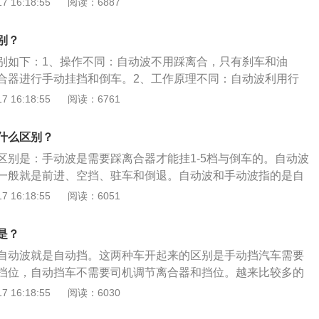
 16:18:55
阅读：6887
驶员专注力的变档使用。也更有利于驾驶员将注意力集中于前
耗油量更好，这个现在也有很多人喜欢的原因。10、超车不
转速和转矩。2、特点不同：手动挡在原地起步、爬坡、转
。进而使尚不太熟练的驾驶者更具信心。
挡只会使油门完全转动不是在车上，手动挡选择降档，可以获
况下，使汽车获得不同的牵引力和速度，同时使发动机工作在
别？
样可以快速超车。
围内。发动机的动力是通过变速箱传递出去，变速箱也是影响
别如下：1、操作不同：自动波不用踩离合，只有刹车和油
一般来说自动变速器比手动变速器油耗要高10%以上。3、组
合器进行手动挂挡和倒车。2、工作原理不同：自动波利用行
器由变速器传动机构、变速器壳体、操纵机构组成。自动挡利
速，根据油门踏板长度和车速变化自动地进行变速；手波通过
 16:18:55
阅读：6761
行变速，能根据油门踏板程度和车速变化，自动地进行变速。
速器内的齿轮啮合位置和传动比，从而达到变速的目的。3、
动波变速箱的挡位标识为p、r、n、d；手波变速箱的挡位标识
什么区别？
、6、r等。
区别是：手动波是需要踩离合器才能挂1-5档与倒车的。自动波
一般就是前进、空挡、驻车和倒退。自动波和手动波指的是自
关手动档与自动挡的详细介绍如下：1、自动挡，指的是不用
 16:18:55
阅读：6051
，车辆会根据行驶的速度和交通情况自动选择合适的挡位行
汽车上的挡位共有六个位置。2、手动挡，采用手动换档机械
是？
的汽车。即用手拨动变速杆才能改变变速器内的齿轮啮合位
自动波就是自动挡。这两种车开起来的区别是手动挡汽车需要
的目的。踩下离合时，方可拨得动变速杆。
挡位，自动挡车不需要司机调节离合器和挡位。越来比较多的
本都会选自动挡车了，由于自动挡车在拥堵的市区道路驾驶是
 16:18:55
阅读：6030
以下是关于自动挡变速箱的相关资料：1、常见的自动变速箱