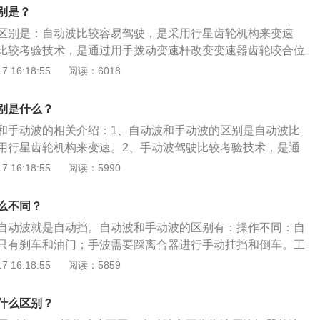
合变速箱，cvt变速箱。2、at变速箱是技术最成熟，应用最广泛
别是？
速箱的换挡平顺性比较好。at变速箱的生产和研发成本最高。
区别是：自动波比较容易驾驶，是采用行星齿轮机构来变速
下比较火热的变速箱，这种变速箱换挡速度快，传动效率高。
比较考验技术，是通过用手拨动变速杆改变变速器齿轮咬合位
构与手动变速箱差不多，只是这种变速箱有两套离合器，一套
是相关资料介绍：1.自动波也就是自动挡的意思，它只有油门
 16:18:55
阅读：6018
，另一套离合器控制偶数挡。3、cvt变速箱的体积小，重量
，是根据油门踏板程度和车速的变化来自动的进行变速，驾驶
低，在一些日系车上经常会见到cvt变速箱。cvt变速箱换挡几
板来控制车速。2.手动波就是手动挡，用手拨杆来控制传速比
搭载cvt变速箱的汽车都是比较省油。
别是什么？
，拥有离合、油门以及刹车三个踏板。要踩下离合才能拨动变
和手动波的相关介绍：1、自动波和手动波的区别是自动波比
驶员有较好的驾驶技术。
用行星齿轮机构来变速。2、手动波驾驶比较考验技术，是通
改变变速器齿轮咬合位置来控制。3、自动波也就是自动挡的
 16:18:55
阅读：5990
以及刹车两个踏板，是根据油门踏板程度和车速的变化来自动
者只要操控加速踏板来控制车速。4、手动波就是手动挡，用
么不同？
比然后达到变速作用，拥有离合、油门以及刹车三个踏板。要
自动波就是自动挡。自动波和手动波的区别有：操作不同：自
变速杆，通常需要驾驶员有较好的驾驶技术。
只有刹车和油门；手波需要踩离合器进行手动挂挡和倒车。工
波利用行星齿轮机构进行变速，根据油门踏板程度和车速变化
 16:18:55
阅读：5859
手波通过拨动变速杆改变变速器内的齿轮啮合位置和传动比，
的；手动挡的汽车需要离合器才能加减速挡，如果没有离合
什么区别？
起步，而自动挡的汽车跟本没有离合器,其是靠发动的的转速来