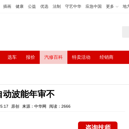
插画
健康
公益
优选
法制
守艺中华
应急中国
更多
地
选车
报价
汽修百科
特卖活动
经销商
自动波能年审不
5:17
原创
来源：中华网
阅读：2666
咨询技师