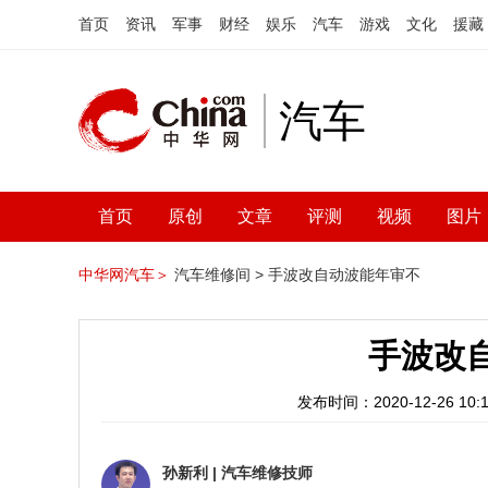
首页
资讯
军事
财经
娱乐
汽车
游戏
文化
援藏
汽车
首页
原创
文章
评测
视频
图片
中华网汽车＞
汽车维修间 >
手波改自动波能年审不
手波改
发布时间：2020-12-26 10:1
孙新利
|
汽车维修技师