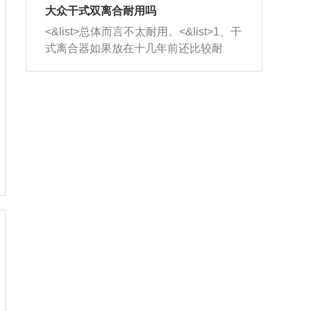
室，最后形成废气排出，就可以让三元
无法制作，需要将车辆送到修理厂或4s
造成烧机油。<&list>3、机油粘度。使用
大众干式双离合耐用吗
催化器得到清洗，排气管堵塞的情况就
店；<&list>2.车辆半轴套管防尘罩破
机油粘度过小的话，同样会有烧机油现
<&list>总体而言不太耐用。<&list>1、干
能够得到解决。
裂，破裂后会出现漏油现象，使半轴磨
象，机油粘度过小具有很好的流动性，
式离合器如果放在十几年前还比较耐
损严重，磨损的半轴容易损坏，产生异
容易窜入到气缸内，参与燃烧。<&list>
用，但是由于现在的汽车发动机动力输
响；<&list>3.稳定器的转向胶套和球头
4、机油量。机油量过多，机油压力过
出越来越高，使得干式离合器散热不足
老化，一般是使用时间过长造成的。解
大，会将部分机油压入气缸内，也会出
的缺陷也逐渐暴露出来。<&list>2、由于
决方法是更换新的质量好的转向橡胶套
现烧机油。<&list>5、机油滤清器堵塞：
干式双离合的工作环境暴露在空气中，
和球头。
会导致进气不畅，使进气压力下降，形
而离合器的散热也是通离合器罩上面的
成负压，使机油在负压的情况下吸入燃
几个小孔来进行散热。但是在行驶过程
烧室引起烧机油。<&list>6、正时齿轮或
中变速箱需要换挡，就不得不使得离合
链条磨损：正时齿轮或链条的磨损会引
器频繁工作。<&list>3、长时间的低速行
起气阀和曲轴的正时不同步。由于轮齿
驶以及过于频繁的启停，导致离合器的
或链条磨损产生的过量侧隙，使得发动
温度不断升高，而低速行驶时空气流动
机的调节无法实现：前一圈的正时和下
效率不高，无法将离合器中的热量有效
一圈可能就不一样。当气阀和活塞的运
的带走，导致离合器内部的温度不断升
动不同步时，会造成过大的机油消耗。
高，加速离合器的磨损。
解决方法：更换正时齿轮或链条。<&list
>7、内垫圈、进风口破裂：新的发动机
设计中，经常采用各种由金属和其他材