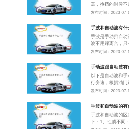
器，换挡的时候不
驶的状况进行自动
发布时间：2023-07-17
需要用手拨动变速
来说比手动波汽车
手波和自动波有什
车要便宜。4、易
手波是手动挡自动
自动变速原理完成
波不用踩离合，只
动强度小，安心轻
工作原理不同：自
发布时间：2023-07-17
驾驶员有较高的驾
化自动地进行变速
的挡位标识为p、r
比，从而达到变速
不同：起步时手动
手动波跟自动波有
n、d；手波变速箱
器，慢慢地开始，
以下是自动波和手
管是否安全，与传
动车停车时需要同
行变速，根据油门
细划分的话，自动
挡不需要更多的操
杆才能改变变速器
发布时间：2023-07-17
机。比如说在自动
不同：手动挡的空
面：自动波的挡位标
手动挡的好处：1
外，怠速时熄火的
r。自动波是指不
的使用期限；2、
手波和自动波的有
一切危险，自动变
择合适的挡位行驶
挂上个挡，当做第
驶会更安全，但是
手波和自动波的区
改变传动比，达到
自动挡的好处：当
发生将油门门误认
下：1、性质不同
每一名驾驶者都应
油耗不同：手动范
交通情况自动选择