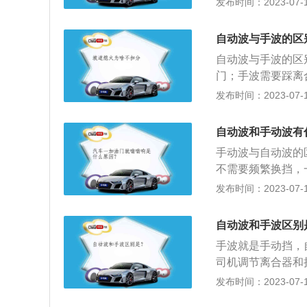
发布时间：2023-07-17
省却了时时分散驾
自动挡，手动挡的
机传到驱动轮上的
面道路和周边环境
同：自动档和手动
弯、加速等各种工
自动波与手波的区
得更大的动力，这
较为有利的工况范
自动波与手波的区
油耗的关键指标，
门；手波需要踩离
成不同：手动变速
星齿轮机构进行变
发布时间：2023-07-17
用行星齿轮机构进
拨动变速杆改变变
挡位标识不同：自
自动波和手动波有
为1、2、3、4、5
手动波与自动波的
不需要频繁换挡，
动档和手动挡。有
发布时间：2023-07-17
驾驶者去手动换挡
驶。一般的自动挡
自动波和手波区别
式变速器调节车速
手波就是手动挡，
置，从而达到变速
司机调节离合器和
消费者在买车时基
发布时间：2023-07-17
更加方便轻松的。