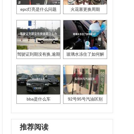
epc灯亮是什么问题
火花塞更换周期
驾驶证到期没有换,逾期
玻璃水冻住了如何解
怎么办??
决？
bba是什么车
92号95号汽油区别
推荐阅读