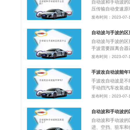
自动波和手动波的
自动提高车速。当
压传输自动变速原
能够正常行走。不
挡位的操作。2、
发布时间：2023-07-17
不同；手动挡的汽
用的是手动变速箱
只需要放在高速挡
波汽车有离合器踏
发动机的转速,才
自动波与手波的区
d；手动变速箱的挡
适合在市区内行走
自动波与手波的区
手波需要踩离合器
轮机构进行变速，
发布时间：2023-07-17
变速杆改变变速器
标识不同：自动波
手波改自动波能年
1、2、3、4、5、
手波改自动波是不
手动挡汽车改装成
样改装后是无法通
发布时间：2023-07-17
每年一次按机动车
况，督促加强汽车
自动波和手动波的
汽车年检是为了检
自动波和手动波的
人的安全。
进、空挡、驻车和