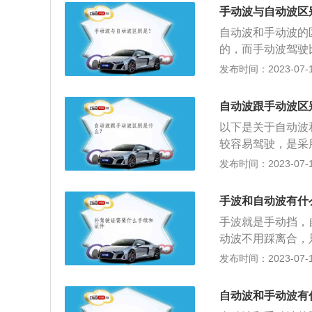
有at变速箱，双离
手动波与自动波区
的变速箱，这种变
自动波和手动波的
双离合变速箱是当
的，而手动波驾驶
双离合变速箱的结
置来控制的。以下
发布时间：2023-07-17
离合器控制奇数挡
以及刹车两个踏板
轻，生产制造成本较
者只要操控加速踏
乎没有顿挫，一般
自动波跟手动波区
然后达到变速目的
以下是关于自动波
速杆，通常需要驾
较容易驾驶，是采
过用手拨动变速杆
发布时间：2023-07-17
意思，它只有油门
的进行变速，驾驶
手波和自动波有什
手拨杆来控制传速
手波就是手动挡，
踩下离合才能拨动
动波不用踩离合，
作原理不同：自动
发布时间：2023-07-17
自动地进行变速；
从而达到变速的目
自动波和手动波有
器，在起步时无法