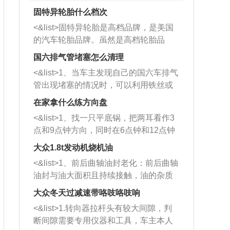
固特异轮胎什么档次
<&list>固特异轮胎是高档品牌，是美国
的汽车轮胎品牌。虽然是高档轮胎品
牌，但是中高低端的轮胎都有生产，这
国六排气管堵塞怎么清理
也是为了更好的开拓市场。
<&list>1、当车主发现自己的国六车排气
管出现堵塞的情况时，可以利用铁丝或
者是细棍，直接将杂物给取出来，如果
在家拿什么练方向盘
堵塞情况比较严重，也可以采取应急措
<&list>1、找一只平底锅，把两耳看作3
施。 <&list>2、直接利用木棍将所有的
点和9点钟方向，同时在6点钟和12点钟
杂物推到排气管里面的位置处，然后将
方向做一个标记。 <&list>2、双手握住
三元催化器拆解开，就可以将堵塞的东
大众1.8t发动机烧机油
平底锅两耳，然后往左打半圈、一圈、
西取出来。但如果是因为积碳过多引起
<&list>1、前后曲轴油封老化：前后曲轴
一圈半的练习，往右同样也要打相同的
的堵塞，就需要将三元催化器泡在草酸
油封与油大面积且持续接触，油的杂质
圈数。 <&list>3、最后强调要反复练
中进行清洗。 <&list>3、也可以利用清
和发动机内持续温度变化使其密封效果
习，这样就可以形成肌肉记忆，在真实
大众冬天过减速带咯吱咯吱响
洗剂对堵塞的情况得到解决，将清洗剂
逐渐减弱，导致渗油或漏油。<&list>2、
驾驶车辆时，不需要记忆也能打好方
放在燃油箱中，与燃油混合后，车辆启
<&list>1.转向器拉杆头有较大间隙，判
活塞间隙过大：积碳会使活塞环与缸体
向。
动时，就可以和汽油一起进入到燃烧
断间隙需要专用仪器和工具，车主本人
的间隙扩大，导致机油流入燃烧室中，