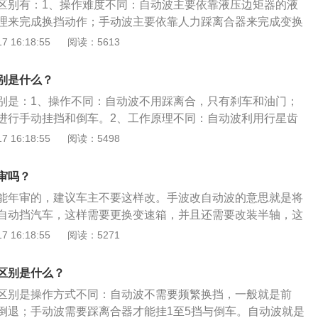
区别有：1、操作难度不同：自动波主要依靠液压边矩器的液
发动机转速加快的时候,其就会自动加一个挡位，从而达到车辆
理来完成换挡动作；手动波主要依靠人力踩离合器来完成变换
管是手动挡还是自动挡，其都有离合装置，只不过所在的位置
变速箱不同：自动波汽车使用的是自动变速箱；手动波汽车使
 16:18:55
阅读：5613
车要比同类型的自动挡的汽车要省油，正常行走的时候手动挡
。3、离合器踏板不同：自动波变速箱没有离合器踏板；手动
位，擎着油门就可以，而自动挡的汽车则需要大些的油门提高
板。4、挡位标识不同：自动挡变速箱的挡位标识为p、r、n、
能够提高车速，手动挡的汽车合适于跑长路，而自动挡的汽车则
别是什么？
位标识为1、2、3、4、5、6、r。
。
别是：1、操作不同：自动波不用踩离合，只有刹车和油门；
进行手动挂挡和倒车。2、工作原理不同：自动波利用行星齿
根据油门踏板程度和车速变化自动地进行变速；手波通过拨动
 16:18:55
阅读：5498
内的齿轮啮合位置和传动比，从而达到变速的目的；3、挡位
变速箱的挡位标识为p、r、n、d；手波变速箱的挡位标识为
审吗？
6、r等。
能年审的，建议车主不要这样改。手波改自动波的意思就是将
自动挡汽车，这样需要更换变速箱，并且还需要改装半轴，这
过年检的。汽车年审指对已经领取正式号牌和行驶证的车辆，
 16:18:55
阅读：5271
运行安全技术条件进行的检验，目的在于检查汽车主要技术状
的维护保养，使汽车经常处于完好状态，确保汽车行驶安全。
区别是什么？
查汽车零部件、消除安全隐患、减少行车事故发生、保护驾驶
区别是操作方式不同：自动波不需要频繁换挡，一般就是前
倒退；手动波需要踩离合器才能挂1至5挡与倒车。自动波就是