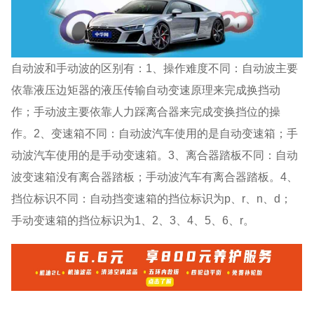
自动波和手动波的区别有：1、操作难度不同：自动波主要
依靠液压边矩器的液压传输自动变速原理来完成换挡动
作；手动波主要依靠人力踩离合器来完成变换挡位的操
作。2、变速箱不同：自动波汽车使用的是自动变速箱；手
动波汽车使用的是手动变速箱。3、离合器踏板不同：自动
波变速箱没有离合器踏板；手动波汽车有离合器踏板。4、
挡位标识不同：自动挡变速箱的挡位标识为p、r、n、d；
手动变速箱的挡位标识为1、2、3、4、5、6、r。