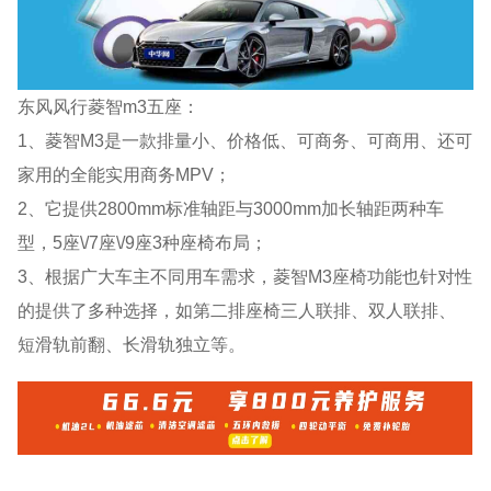
东风风行菱智m3五座：
1、菱智M3是一款排量小、价格低、可商务、可商用、还可
家用的全能实用商务MPV；
2、它提供2800mm标准轴距与3000mm加长轴距两种车
型，5座\/7座\/9座3种座椅布局；
3、根据广大车主不同用车需求，菱智M3座椅功能也针对性
的提供了多种选择，如第二排座椅三人联排、双人联排、
短滑轨前翻、长滑轨独立等。