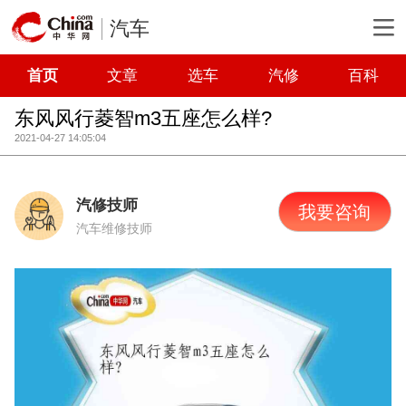
汽车
首页
文章
选车
汽修
百科
东风风行菱智m3五座怎么样?
2021-04-27 14:05:04
汽修技师
我要咨询
汽车维修技师