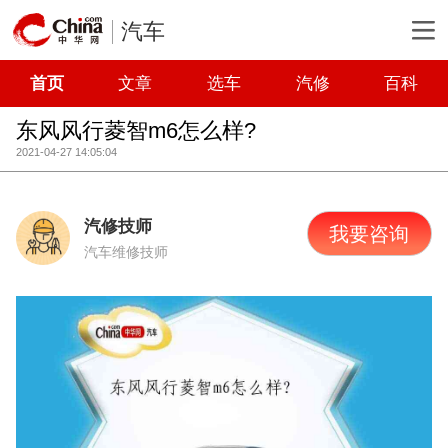
汽车
首页
文章
选车
汽修
百科
东风风行菱智m6怎么样?
2021-04-27 14:05:04
汽修技师
我要咨询
汽车维修技师