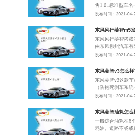
通不畅、等红灯、
售1.6L标准型
达到了5115\/17
发布时间：2021-04-27
标准型可以参考1.
载型号为4A92的1
东风风行菱智m5
米；1.6L标准型搭
东风风行菱智搭载
峰值扭矩为138
由东风柳州汽车有
速箱；3、菱智M
主品牌商务MPV；
发布时间：2021-04-27
机构、事业单位在
汽开启两项工程战略
风行景逸上市。20
东风菱智v3怎么样
风行景逸上榜三部委
东风菱智v3这款车
行汽车在北京车展开
（防抱死刹车系统
V市场进一步细分，
路等复杂路况时能
发布时间：2021-04-27
2014年4月东风
信部数据显示，菱
风行CM7正式上市
热隔音层的三重溃
首款紧凑型三厢家轿
东风菱智油耗怎么
梁，有效提升碰撞安
一般综合油耗在6
里的使用寿命，当
耗油。道路不畅或
佳使用期限内；4