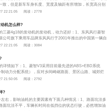
变换车道时，急加速、急刹车的问题最为常见。
车名一致，但是新车车身长度、宽度及轴距有所增加，长宽高分别
20\/1960mm，轴距为3000mm，并且提供7座及9座车型。而1.6L
 22:21:05
阅读：2778
5L车型的配置，只增加了前雾灯；2、动力方面，1.6L舒适型搭
.6L自然吸气发动机，最大功率122马力，峰值扭矩为138牛·
发动机怎么样?
载型号为4G18S1的1.6L自然吸气发动机，最大功率83马力，
的三菱4g18的发动机的发动机，动力还好：1、东风风行菱智
牛·米，两款新车均满足国V排放。传动系统均匹配一台5速手动变
限公司旗下乘用车品牌东风风行于2001年推出的中国第一辆自
3全面迎合了富裕个体业主和中小企业、以及市、县乡基层政府
2、2001年推出了面向公商务市场的风行菱智。2006年东风柳
 22:21:05
阅读：3084
商务、商用方面的多重用车需求。
，研发战略转型产品：霸龙507和景逸大两厢产品。2007年
10年8月推出首款加大号城市代步家轿景逸XL。2011年2月，
?
联合公布的“第五批节能汽车推广目录”；3、2012年4月，风
的详情如下：1、菱智V3采用目前最先进的ABS+EBD系统
幕首日宣布景逸SUV上市。2013年3月东风风行对小排量MP
+制动力分配系统），应对乡间崎岖路面、景区山路、城郊烂
进入5-7万元级小排量MPV细分市场，推出1.5L菱智V3；4、
有效防止甩尾、制动打滑状况，保证了行车安全；2、国家工
 21:50:05
阅读：2792
风行推出中高端公商务车市场的战略车型、定位为“首席公务舱”的
智V3拥有保险杠到水箱，水箱到发动机机，发动机到驾驶舱隔
；同月，SUV战略车型景逸X3越级上市。2014年8月东风风行
缩区，再加上高强度承载车身，和1.2mm厚钢板和侧面防撞钢
景逸S50正式上市，定位于“高品质越级家轿”。
样?
全性；3、菱智V3搭载三菱4G15S1.5L发动机，拥有40万公
个左右，影响油耗的主要因素有下面几种情况：1、路面坑洼多
其他国产发动机已经更换2台的时候，菱智V3的发动机还在最
路面坑洼不平，车辆长时间在低挡位的状态行驶，必然增加油
、另外，菱智V3采用大品牌变速箱，可靠耐用，当其他变速箱