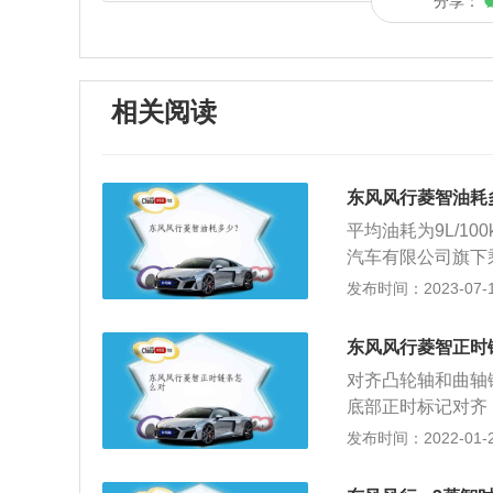
分享：
相关阅读
东风风行菱智油耗
平均油耗为9L/1
汽车有限公司旗下
PV。上市十余年
发布时间：2023-07-17
列。2、科技：东风
台，并于2001年
东风风行菱智正时
SHELL材料供应
对齐凸轮轴和曲轴
底部正时标记对齐
记对齐。正时链条
发布时间：2022-01-26
门在适当的时候可
车发动机选择采用