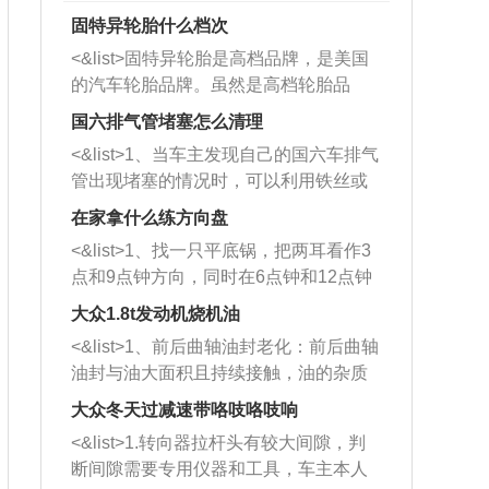
固特异轮胎什么档次
<&list>固特异轮胎是高档品牌，是美国
的汽车轮胎品牌。虽然是高档轮胎品
牌，但是中高低端的轮胎都有生产，这
国六排气管堵塞怎么清理
也是为了更好的开拓市场。
<&list>1、当车主发现自己的国六车排气
管出现堵塞的情况时，可以利用铁丝或
者是细棍，直接将杂物给取出来，如果
在家拿什么练方向盘
堵塞情况比较严重，也可以采取应急措
<&list>1、找一只平底锅，把两耳看作3
施。 <&list>2、直接利用木棍将所有的
点和9点钟方向，同时在6点钟和12点钟
杂物推到排气管里面的位置处，然后将
方向做一个标记。 <&list>2、双手握住
三元催化器拆解开，就可以将堵塞的东
大众1.8t发动机烧机油
平底锅两耳，然后往左打半圈、一圈、
西取出来。但如果是因为积碳过多引起
<&list>1、前后曲轴油封老化：前后曲轴
一圈半的练习，往右同样也要打相同的
的堵塞，就需要将三元催化器泡在草酸
油封与油大面积且持续接触，油的杂质
圈数。 <&list>3、最后强调要反复练
中进行清洗。 <&list>3、也可以利用清
和发动机内持续温度变化使其密封效果
习，这样就可以形成肌肉记忆，在真实
大众冬天过减速带咯吱咯吱响
洗剂对堵塞的情况得到解决，将清洗剂
逐渐减弱，导致渗油或漏油。<&list>2、
驾驶车辆时，不需要记忆也能打好方
放在燃油箱中，与燃油混合后，车辆启
<&list>1.转向器拉杆头有较大间隙，判
活塞间隙过大：积碳会使活塞环与缸体
向。
动时，就可以和汽油一起进入到燃烧
断间隙需要专用仪器和工具，车主本人
的间隙扩大，导致机油流入燃烧室中，