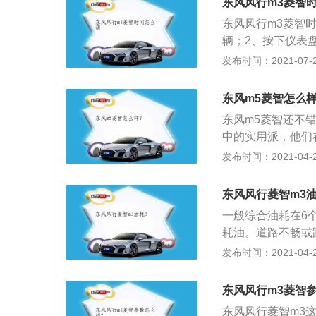
东风风行m3菱智
维修等优点，可以
东风风行m3菱智
正时皮带的作用基
辆；2、按下仪表
比，正时皮带的结
按键调节时间即可
发布时间：2021-07-28
加，皮带容易磨损
车载电话按键等，
上一般设有：多媒
东风m5菱智怎么样
按键、危险警报灯
东风m5菱智还不错
中的实用派，他们
一定需求。全新菱
发布时间：2021-04-28
进行了21项升级，
选择，1.6L车型
东风风行菱智m3油
90kw，峰值扭矩
一般综合油耗在6
车型油耗最低；3、其
耗油。道路不畅或
内空间更是达到了7
耗；2、后备厢当
发布时间：2021-04-28
裕的拉人载物空间
的东西一股脑地塞
正比，据说车重每
东风风行m3菱智
耗2至3倍油。不
东风风行菱智m3这