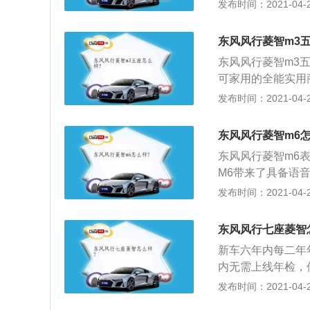
耗；2、后备厢当
发布时间：2021-04-27
松垮找不到挡位的
的东西一股脑地塞
期保有量巨大，零
正比，据说车重每
东风风行菱智m3
耗2至3倍油。不
东风风行菱智m3
通不畅、等红灯、
可家用的全能实用商
种车型，5座\/7
发布时间：2021-04-27
椅功能也针对性的
前翻、长滑轨独立
东风风行菱智m6怎
东风风行菱智m6
M6带来了具备语
统，手机互联功能
发布时间：2021-04-27
置，定速巡航和自
车门各有杯架和储
东风风行七座菱智
3、在安全性方面
新车六年内每二年
强度钢比例超过4
内无需上线年检，
力方面，搭载1.5
免征证明后；2、
发布时间：2021-04-27
配6速手动变速箱
取检验标志。（期