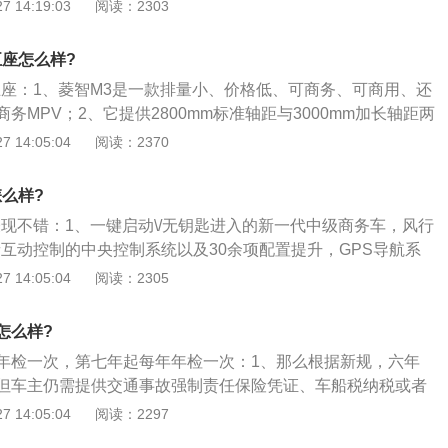
仓库油耗增多。有的车友将后备厢当成了仓库，不管有用没用
 14:19:03
阅读：2303
时候，菱智V3还能顺利挂挡。菱智V3上市后迅速热销，市场预
在后备厢内，增加了汽车自重，殊不知，车重与油耗的关系成
部件好买，使用维修方便，保值率高。
下降10％，油耗也会相应下降若干个百分点；3、错误驾驶多
五座怎么样?
正确的驾驶习惯对油耗的影响最大，在驾驶过程中，特别是在交
五座：1、菱智M3是一款排量小、价格低、可商务、可商用、还
变换车道时，急加速、急刹车的问题最为常见。
务MPV；2、它提供2800mm标准轴距与3000mm加长轴距两
座\/9座3种座椅布局；3、根据广大车主不同用车需求，菱智M3座
 14:05:04
阅读：2370
提供了多种选择，如第二排座椅三人联排、双人联排、短滑轨
等。
么样?
表现不错：1、一键启动\/无钥匙进入的新一代中级商务车，风行
音互动控制的中央控制系统以及30余项配置提升，GPS导航系
，蓝牙控制系统。此外，M6还拥有倒车影像系统、空气净化装
 14:05:04
阅读：2305
动空调等功能；2、风行M6提供了丰富的储物空间，全车四扇
物格。中央扶手箱带有USB接口，而第三排同样设置了杯架；
怎么样?
，风行M6标配博世ESP车身稳定系统，承载式车身结构采用高
年检一次，第七年起每年年检一次：1、那么根据新规，六年
0%，加上前排双气囊+侧气囊、车门碰撞自动解锁等配置。动
但车主仍需提供交通事故强制责任保险凭证、车船税纳税或者
T发动机，最大功率136马力，峰值扭矩200牛·米，传动系统匹
处理完交通违法、交通事故后，可直接向公安交管部门申请领
 14:05:04
阅读：2297
。
间车辆未发生过造成人员伤亡的交通事故）六年后需上线年