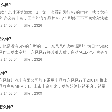
车免予上线检测”，每两年申请检验标志；在2012年9月以后注
么样?
的私家车可以享受免检政策，以后每年验车一次。
这款车总体还算满意：1、第一次看到风行M7的时候，就会觉得
做的这么有丰富，国内的汽车品牌MPV车型终于不再像埃尔法效
的套路；2、前脸的中网进气格栅，采用的是矩阵式的形状进
 14:05:04
阅读：2326
加上熏黑的颜色搭配，整体看上去非常的潮流时尚；3、在中
的下端贯穿设计的镀铬装饰条，完美的让车头的大气展现的淋
怎么样?
风行之前车型的设计样式的话，这款车的就会发现这款车的中
，他是没有6座的车型的：1、东风风行菱智原型车为日本Spac
的车型，精致度提升的可不是一点半点；4、前大灯采用的是
常被译作三菱太空舱。东风风行将其引入后，启动“ALL-PST商务车
去非常的别致，同时再加上双透镜，远近光分离式的设计，不
于2001年推出菱智系列产品；2、该平台包括ALL-POWER燃
 14:05:04
阅读：2326
灯光的照射范围都是非常充足的。
SHELL材料供应体系和ALL-TIME质量控制系统三大技术体
的协调运作；3、东风风行菱智实现了低油耗、高颜值、高耐
么样?
高安全性等全面均衡的高品质优势，成就了菱智“全能商务
东风柳州汽车有限公司旗下乘用车品牌东风风行于2001年推出
品牌商务MPV：1、上市十余年来，菱智始终畅销不衰，销量
市场前三行列；2、全新菱智M5定位为“新一代商务实用派”，
 14:05:04
阅读：2309
的实用派，他们在追求体面形象、舒适驾乘体验的同时，也对爱
需求；3、全新菱智M5在外观、内饰、动力、NVH降噪、配
怎么样?
共进行了21项升级，外观大气稳重商务范儿十足，配置更智能