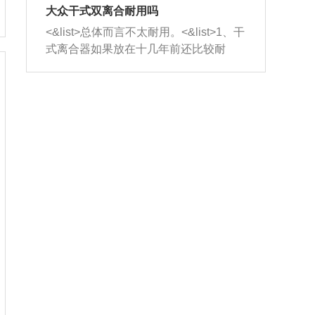
室，最后形成废气排出，就可以让三元
无法制作，需要将车辆送到修理厂或4s
造成烧机油。<&list>3、机油粘度。使用
大众干式双离合耐用吗
催化器得到清洗，排气管堵塞的情况就
店；<&list>2.车辆半轴套管防尘罩破
机油粘度过小的话，同样会有烧机油现
<&list>总体而言不太耐用。<&list>1、干
能够得到解决。
裂，破裂后会出现漏油现象，使半轴磨
象，机油粘度过小具有很好的流动性，
式离合器如果放在十几年前还比较耐
损严重，磨损的半轴容易损坏，产生异
容易窜入到气缸内，参与燃烧。<&list>
用，但是由于现在的汽车发动机动力输
响；<&list>3.稳定器的转向胶套和球头
4、机油量。机油量过多，机油压力过
出越来越高，使得干式离合器散热不足
老化，一般是使用时间过长造成的。解
大，会将部分机油压入气缸内，也会出
的缺陷也逐渐暴露出来。<&list>2、由于
决方法是更换新的质量好的转向橡胶套
现烧机油。<&list>5、机油滤清器堵塞：
干式双离合的工作环境暴露在空气中，
和球头。
会导致进气不畅，使进气压力下降，形
而离合器的散热也是通离合器罩上面的
成负压，使机油在负压的情况下吸入燃
几个小孔来进行散热。但是在行驶过程
烧室引起烧机油。<&list>6、正时齿轮或
中变速箱需要换挡，就不得不使得离合
链条磨损：正时齿轮或链条的磨损会引
器频繁工作。<&list>3、长时间的低速行
起气阀和曲轴的正时不同步。由于轮齿
驶以及过于频繁的启停，导致离合器的
或链条磨损产生的过量侧隙，使得发动
温度不断升高，而低速行驶时空气流动
机的调节无法实现：前一圈的正时和下
效率不高，无法将离合器中的热量有效
一圈可能就不一样。当气阀和活塞的运
的带走，导致离合器内部的温度不断升
动不同步时，会造成过大的机油消耗。
高，加速离合器的磨损。
解决方法：更换正时齿轮或链条。<&list
>7、内垫圈、进风口破裂：新的发动机
设计中，经常采用各种由金属和其他材