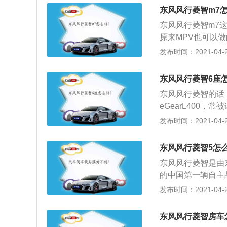
检；3、6年内的新
东风风行菱智m7怎
册登记的符合条件
东风风行菱智m7
原来MPV也可以
仿，终于有了自己
发布时间：2021-04-27
行的布局设计，再
网的内部还有中网
东风风行菱智6座
漓尽致，如果知道
东风风行菱智的话
网设计相对比之前
eGearL400，
凤眼的造型，看上
制造技术”平台，并
发布时间：2021-04-27
管是亮度上还是在
油精控技术、ALL-
系，通过三大技术
东风风行菱智5怎
用性、高可靠性、
东风风行菱智是由
车”口碑。
的中国第一辆自主
长期稳居国内MPV
发布时间：2021-04-27
瞄准的是80后中
车装载能力有一定
东风风行菱智房车
置、工艺6大层面