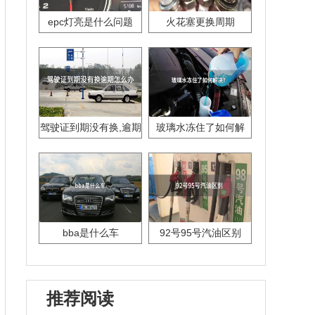
epc灯亮是什么问题
火花塞更换周期
驾驶证到期没有换,逾期
玻璃水冻住了如何解
怎么办??
决？
bba是什么车
92号95号汽油区别
推荐阅读