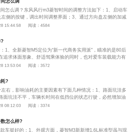
时间怎么调
克服齿轮传动和皮带传动在某些性能方面的不足。正时链条和
时间怎么调？东风风行m3菱智时间的调整方法如下：1、启动车
本一致，但是两者的工作原理有一定的区别。和正时链条相
盘左侧的按键，调出时间调整界面；3、通过方向盘左侧的加减
构较简单，安装方便，制造成本低，但随着发动机工作时间增
。汽车的方向盘上一般设有：音量调节按键、温度调节按键、
 15:44:58
阅读：4584
的老化，需要定期更换。
还有的汽车会将定速巡航键也设置在方向盘上。汽车的中控台
体按键、音量调节按键、空调调节按键、内外循环按键、蓝牙
?
按键等。由于车辆型号不同所搭配的多功能按键也不同。
：1、全新菱智M5定位为“新一代商务实用派”，瞄准的是80后
在追求体面形象、舒适驾乘体验的同时，也对爱车装载能力有
智M5在外观、内饰、动力、NVH降噪、配置、工艺6大层面共
 13:53:04
阅读：3572
外观大气稳重商务范儿十足；2、它提供1.6L与2.0L两种动力
搭载三菱4A92发动机，技术成熟可靠，燃油经济性好，最大功率
耗?
153牛·米，匹配5MT变速器，百公里综合油耗仅为7.3L，同级别
个左右，影响油耗的主要因素有下面几种情况：1、路面坑洼多
车身尺寸达5145*1720*1960mm，轴距长达3000mm，车
路面坑洼不平，车辆长时间在低挡位的状态行驶，必然增加油
300L，最大储物箱空间最大可扩展至4400L，打造了更为宽
仓库油耗增多。有的车友将后备厢当成了仓库，不管有用没用
 08:12:03
阅读：3374
，且可提供7座、9座两种座椅布局。
在后备厢内，增加了汽车自重，殊不知，车重与油耗的关系成
下降10％，油耗也会相应下降若干个百分点；3、错误驾驶多
参数怎么样?
正确的驾驶习惯对油耗的影响最大，在驾驶过程中，特别是在交
款车挺好的：1、外观方面，菱智M3新新增1.6L标准型虽与现