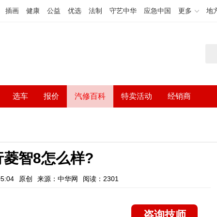
插画
健康
公益
优选
法制
守艺中华
应急中国
更多
地
选车
报价
汽修百科
特卖活动
经销商
菱智8怎么样?
5:04
原创
来源：中华网
阅读：2301
咨询技师