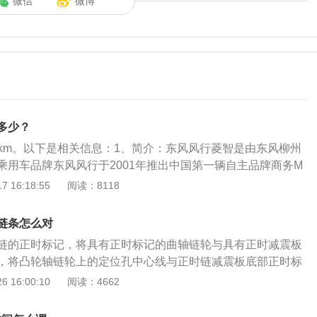
微信
微博
多少？
00km。以下是相关信息：1、简介：东风风行菱智是由东风柳州
乘用车品牌东风风行于2001年推出中国第一辆自主品牌商务M
来，菱智始终畅销不衰，销量长期稳居国内MPV市场前三行
 16:18:55
阅读：8118
风行引入三菱太空舱后，启动“ALL-PST商务车制造技术”平
推出菱智系列产品。平台包括ALL-POWER燃油精控技术、ALL-
链条怎么对
体系和ALL-TIME质量控制系统三大技术体系。
链的正时标记，将具有正时标记的曲轴链轮与具有正时减震板
，将凸轮轴链轮上的定位孔中心线与正时链减震板底部正时标
主要作用是驱动发动机内的配器机构，使发动机进气门，排气
 16:00:10
阅读：4662
以开启或关闭，保证气缸可以正常的吸气和排气，越来越多汽
正时链条系统。因为正时链条具有结构紧凑，传递功率高，免