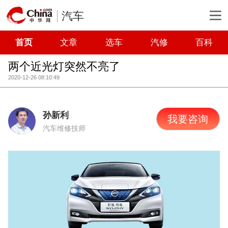
汽车
首页
文章
选车
汽修
百科
两个近光灯突然不亮了
2020-12-26 08:10:49
孙新利
我要咨询
汽车维修技师