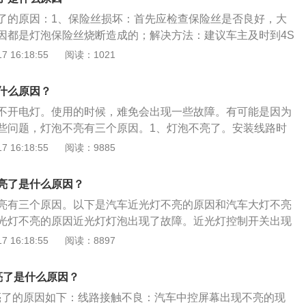
灯保险丝在发动机舱保险丝盒或者仪表板左侧的保险丝盒可以
了的原因：1、保险丝损坏：首先应检查保险丝是否良好，大
险丝更换掉即可。4、近光控制电路有故障；有可能是车灯控
因都是灯泡保险丝烧断造成的；解决方法：建议车主及时到4S
种情况需要到修理店进行检修。
进行保险丝的检测或修理，若保险丝损坏较严重，应及时更换
 16:18:55
阅读：1021
障：由于线路的搭接不良或是松动，插接件未到位可能导致汽
方法：车主应及时检查汽车大灯线路，若车主个人无法完成检
什么原因？
S店或者汽车修理店进行检测；3、导线发热：导致线路的电阻
不开电灯。使用的时候，难免会出现一些故障。有可能是因为
光强度下降，严重时前照灯线路会因导线绝缘层熔化而短路，
些问题，灯泡不亮有三个原因。1、灯泡不亮了。安装线路时
或汽车火灾事故；解决方法：建议车主去4S店或修理厂进行导
这是常见的原因。如果灯泡的接线端口松动或导线氧化，也会
 16:18:55
阅读：9885
车主个人无法解决此问题或容易使汽车产生新的问题，造成不
、在开关触点处，线路接触不良也会导致电路故障和灯泡故
灯光线路控制继电器组合开关等的触点产生烧蚀或黏结：电路
这盏灯是否有问题。如果灯不亮，其他灯亮，我们需要检查灯
就会导致灯光强度弱或是不亮；解决方法：检查灯光线路控制
亮了是什么原因？
如果电压过低，此时灯泡可能不亮。
，并及时维修即可。
亮有三个原因。以下是汽车近光灯不亮的原因和汽车大灯不亮
光灯不亮的原因近光灯灯泡出现了故障。近光灯控制开关出现
出现了故障。汽车大灯不亮排查方法：熔丝是否烧断。灯都
 16:18:55
阅读：8897
有故降。若搭—接时，远光亮、近光不亮，则故障在变光开关
光灯之间。若大灯远光灯不亮时，应查看远光指示灯是否亮，
不亮了是什么原因？
接线板至大灯之间，若不亮，则表明接线板至变光开关之间有
然不亮了的原因如下：线路接触不良：汽车中控屏幕出现不亮的现
大灯亮，另一个不亮，则可能是灯丝烧断或接线有断路，或是