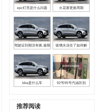
epc灯亮是什么问题
火花塞更换周期
驾驶证到期没有换,逾期
玻璃水冻住了如何解
怎么办??
决？
bba是什么车
92号95号汽油区别
推荐阅读