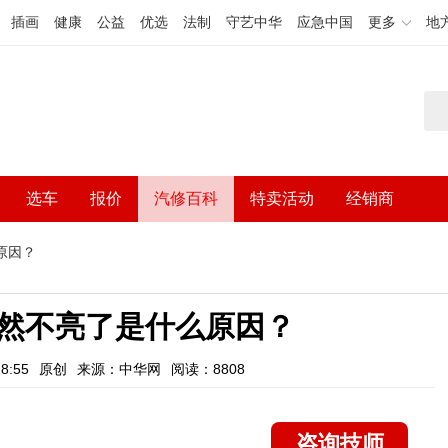
插画
健康
公益
优选
法制
守艺中华
应急中国
更多
地
选车
报价
汽修百科
特卖活动
经销商
原因？
然不亮了是什么原因？
8:55
原创
来源：中华网
阅读：8808
咨询技师