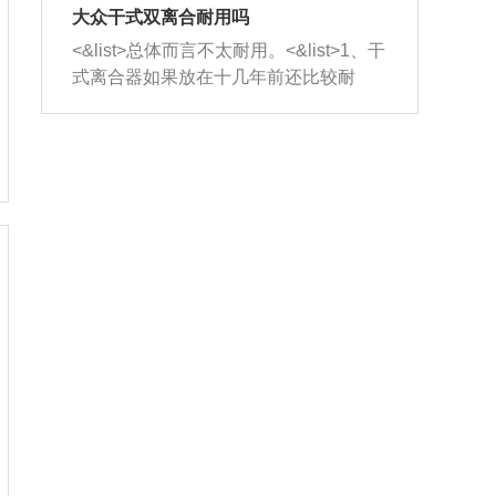
室，最后形成废气排出，就可以让三元
无法制作，需要将车辆送到修理厂或4s
造成烧机油。<&list>3、机油粘度。使用
大众干式双离合耐用吗
催化器得到清洗，排气管堵塞的情况就
店；<&list>2.车辆半轴套管防尘罩破
机油粘度过小的话，同样会有烧机油现
<&list>总体而言不太耐用。<&list>1、干
能够得到解决。
裂，破裂后会出现漏油现象，使半轴磨
象，机油粘度过小具有很好的流动性，
式离合器如果放在十几年前还比较耐
损严重，磨损的半轴容易损坏，产生异
容易窜入到气缸内，参与燃烧。<&list>
用，但是由于现在的汽车发动机动力输
响；<&list>3.稳定器的转向胶套和球头
4、机油量。机油量过多，机油压力过
出越来越高，使得干式离合器散热不足
老化，一般是使用时间过长造成的。解
大，会将部分机油压入气缸内，也会出
的缺陷也逐渐暴露出来。<&list>2、由于
决方法是更换新的质量好的转向橡胶套
现烧机油。<&list>5、机油滤清器堵塞：
干式双离合的工作环境暴露在空气中，
和球头。
会导致进气不畅，使进气压力下降，形
而离合器的散热也是通离合器罩上面的
成负压，使机油在负压的情况下吸入燃
几个小孔来进行散热。但是在行驶过程
烧室引起烧机油。<&list>6、正时齿轮或
中变速箱需要换挡，就不得不使得离合
链条磨损：正时齿轮或链条的磨损会引
器频繁工作。<&list>3、长时间的低速行
起气阀和曲轴的正时不同步。由于轮齿
驶以及过于频繁的启停，导致离合器的
或链条磨损产生的过量侧隙，使得发动
温度不断升高，而低速行驶时空气流动
机的调节无法实现：前一圈的正时和下
效率不高，无法将离合器中的热量有效
一圈可能就不一样。当气阀和活塞的运
的带走，导致离合器内部的温度不断升
动不同步时，会造成过大的机油消耗。
高，加速离合器的磨损。
解决方法：更换正时齿轮或链条。<&list
>7、内垫圈、进风口破裂：新的发动机
设计中，经常采用各种由金属和其他材