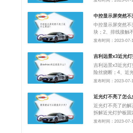
发布时间：2023-07-17
坏，替换显示屏测
排线接触良好，检
中控显示屏突然不
主机问题。拓展资
中控显示屏突然不
刷灰刷之类的都可
块；2、排线接触
指，抠主板电池放
复正常，说明显示
发布时间：2023-07-17
是黄色说明没信号
频输出信号，更换
行驾驶员的指令，
吉利远景x3近光
整、娱乐系统调整
吉利远景x3近光
险丝烧断；4、近光
型suv，车身尺寸是
发布时间：2023-07-17
车身重量为1180
扭力梁式非独立悬架
近光灯不亮了怎么
矩是142nm，最大
近光灯不亮了的解
拆解近光灯护板固
与前杠导槽固定螺
发布时间：2023-07-17
即可。汽车灯光操