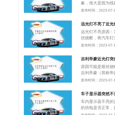
象，很大是因为线
搭铁不良。开关是
果有虚接自然会导
发布时间：2023-07-17
良，造成发电机空
电源信号线出现老
去，如果黑屏得以
远光灯不亮了近光
如果检查了上面两
远光灯不亮原因：
间过长的缘故，导
丝烧断，将汽车灯
象。
光接线柱搭接：灯
发布时间：2023-07-17
则故障在变光开关
指示灯是否亮，若
吉利帝豪近光灯突
变光开关之间有故
原因可能是熔丝烧
充电线路间有无短
吉利帝豪（简称帝豪
过高。
吉利新帝豪上市，吉
发布时间：2023-07-17
前轮驱动，最大功率
2、相关配置：内饰
车子显示器突然不
门采用了更醒目的
车内显示器不亮的
搭载1.5L及1.8
的供电是否正常，
配，是5速手动变
排线接触是否自好