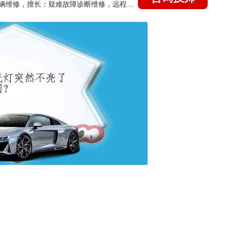
国家认证的汽车维修技师，15年德美日等各系车辆维修，擅长：疑难故障诊断维修，远程维修技术指导