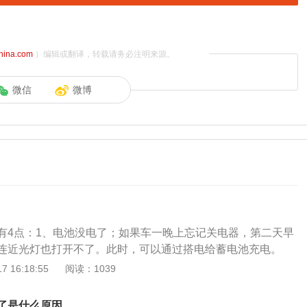
china.com
）编辑或翻译，转载请务必注明来源。
微信
微博
有4点：1、电池没电了；如果车一晚上忘记关电器，第二天早
连近光灯也打开不了。此时，可以通过搭电给蓄电池充电。
果汽车大灯远光灯正常亮，只有近光灯不亮，那么一般就是近
 16:18:55
阅读：1039
，这种情况只需要更换近光灯的灯泡就可以了。如果大灯在更
还是不亮，就需要找专业人士来检查和维修了。3、保险丝熔
了是什么原因