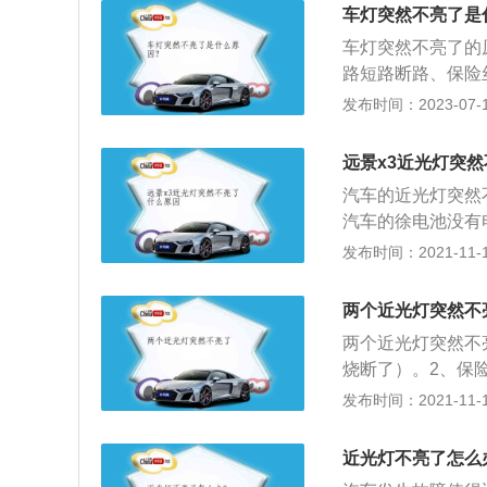
下打开行车灯；3
车灯突然不亮了是
5、按中间按钮打
车灯突然不亮了的
打开左转向灯。灯
路短路断路、保险
后位灯；2、转弯
大灯突然不亮，大
发布时间：2023-07-17
转向灯；3、同方
灯、汽车LED日
道路上发生故障应
夜间开车或坏天气
远景x3近光灯突
裂纹，因为虽然表
汽车的近光灯突然
入灯具内，会降低
汽车的徐电池没有
池充电。近光灯是
发布时间：2021-11-10
左右。通过实验可
方有障碍物，立刻
两个近光灯突然不
发现障碍物立刻停
两个近光灯突然不
制车速，在夜间一
烧断了）。2、保
5、大灯总成出现
发布时间：2021-11-10
丝，如果近光灯不
查灯泡（灯丝），
近光灯不亮了怎么
不亮，则可以排除