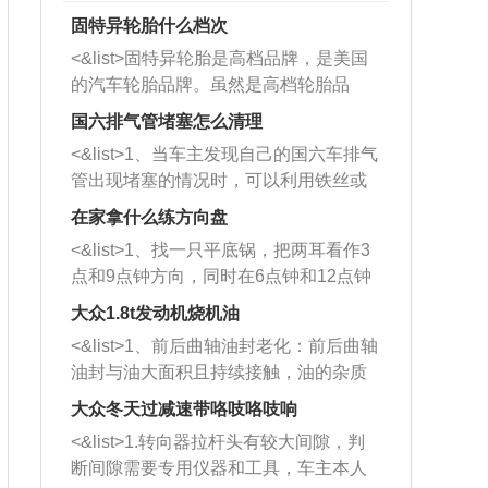
固特异轮胎什么档次
<&list>固特异轮胎是高档品牌，是美国
的汽车轮胎品牌。虽然是高档轮胎品
牌，但是中高低端的轮胎都有生产，这
国六排气管堵塞怎么清理
也是为了更好的开拓市场。
<&list>1、当车主发现自己的国六车排气
管出现堵塞的情况时，可以利用铁丝或
者是细棍，直接将杂物给取出来，如果
在家拿什么练方向盘
堵塞情况比较严重，也可以采取应急措
<&list>1、找一只平底锅，把两耳看作3
施。 <&list>2、直接利用木棍将所有的
点和9点钟方向，同时在6点钟和12点钟
杂物推到排气管里面的位置处，然后将
方向做一个标记。 <&list>2、双手握住
三元催化器拆解开，就可以将堵塞的东
大众1.8t发动机烧机油
平底锅两耳，然后往左打半圈、一圈、
西取出来。但如果是因为积碳过多引起
<&list>1、前后曲轴油封老化：前后曲轴
一圈半的练习，往右同样也要打相同的
的堵塞，就需要将三元催化器泡在草酸
油封与油大面积且持续接触，油的杂质
圈数。 <&list>3、最后强调要反复练
中进行清洗。 <&list>3、也可以利用清
和发动机内持续温度变化使其密封效果
习，这样就可以形成肌肉记忆，在真实
大众冬天过减速带咯吱咯吱响
洗剂对堵塞的情况得到解决，将清洗剂
逐渐减弱，导致渗油或漏油。<&list>2、
驾驶车辆时，不需要记忆也能打好方
放在燃油箱中，与燃油混合后，车辆启
<&list>1.转向器拉杆头有较大间隙，判
活塞间隙过大：积碳会使活塞环与缸体
向。
动时，就可以和汽油一起进入到燃烧
断间隙需要专用仪器和工具，车主本人
的间隙扩大，导致机油流入燃烧室中，