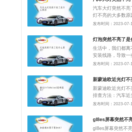
断了；一般的近光
汽车大灯突然不亮
找到，把熔断得保
灯不亮的大多数原
制开关有问题，这
店或者汽车修理店
发布时间：2023-07-17
新的；2、线路故
车大灯不亮；解决
灯泡突然不亮了是
查或更换，可到4
生活中，我们都离
增大，前照灯的发
安装线路，导致一
甚至发生线路烧毁
可能会出现问题，
发布时间：2023-07-17
线的检测或维修，
导致线路故障。2
必要的损失；4、
障。我们需要检查
不能断开或接通，
新蒙迪欧近光灯不
座3、电压故障。
继电器组合开关等
新蒙迪欧近光灯不
排查方法：汽车近
了故障。部分电路
发布时间：2023-07-17
亮，表明变光开关
到大灯之间或到近
gl8es屏幕突然
若亮，表明故障在
gl8es屏幕突
故障。若只有一个