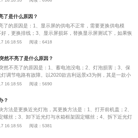
 16:18:55
阅读：6966
试一下，如果恢复正常，显示屏损坏。如果一样，供电正常，
查主板的视频输出信号，更换主板测试。显示器不亮大部分是
亮了是什么原因？
料：以下是主机问题的简单处理：1、打开机箱拿把废刷子(牙
亮了的原因是：1、显示屏的供电不正常，需要更换供电模
以)拔掉内存，显卡，仔细刷；2、用手指擦内存与显卡金手
不好，更换排线；3、显示屏损坏，替换显示屏测试下，如果恢
电，再装回原位；3、仍然不亮，观察显示器的指示灯颜色，
屏损坏。如果一样，供电正常，排线接触良好，检查主板的视
 16:18:55
阅读：6418
，基本可以确定是主机问题，去维修店维修。
主板测试下。汽车中控的作用：1、中控锁执行机构可用于执
将门锁锁止或开启；2、控制记忆座位的调整、音乐系统调
灯突然不亮了是什么原因？
、车顶摄像头功能、自动泊车等功能。
灯突然不亮了的原因是：1、蓄电池没电；2、灯泡损害；3、保
灯调节电路有故障。以2020款吉利远景x3为例，其是一款小
：长4005mm、宽1760mm、高1575mm，轴距为2480mm，
 16:18:55
阅读：5690
kg。2020款吉利远景x3前悬架是麦弗逊式独立悬架，后悬架是
，其搭载了1.5l自然吸气发动机，最大马力是109ps，最大扭
办？
功率是80kw。
决方法是更换近光灯泡，其更换方法是：1、打开前机盖；2、
定螺丝；3、卸下近光灯与水箱框架固定螺丝；4、拆下近光灯
丝；5、用手抓住近光灯的边缘部分，拉出近光灯，进行更换
 16:18:55
阅读：5381
作方法是：1、找到方向盘左后方圆形灯光开关；2、向右拧一