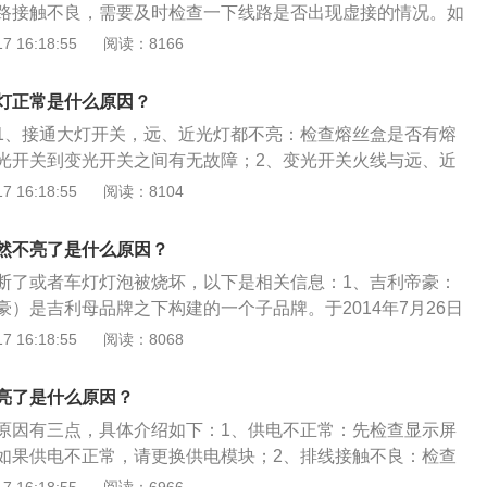
路接触不良，需要及时检查一下线路是否出现虚接的情况。如
否损坏。发电机电枢和磁场线圈间有短路。蓄电池导线接触不
致中控屏幕黑屏，这时候只要将其虚接的部位连接完好即可。
 16:18:55
阅读：8166
载电压过高。电压调节器有故障，电压过高。
化：是因为电源信号线出现老化，可以尝试更换一条新的上
解决就说明的确是电源信号线存在问题。供电模块出现故障：
灯正常是什么原因？
种情况之后，中控屏幕依然还是不亮，那应该就是屏幕使用时
1、接通大灯开关，远、近光灯都不亮：检查熔丝盒是否有熔
致供电模块出现故障，不仅存在卡顿的情况，还会出现黑屏现
光开关到变光开关之间有无故障；2、变光开关火线与远、近
都亮，表明变光开关有故障；若搭接时，远光亮、近光不亮，
 16:18:55
阅读：8104
到大灯之间或到近光灯之间；3、大灯远光灯不亮：查看远光
亮，表明故障在接线板至大灯之间，若不亮，则表明接线板至
然不亮了是什么原因？
障。相关资料：如果打开车灯开关，灯泡立即烧坏，则应检查
断了或者车灯灯泡被烧坏，以下是相关信息：1、吉利帝豪：
路。如果经常烧坏灯泡，检查发电机电压调节器电压是否调整
）是吉利母品牌之下构建的一个子品牌。于2014年7月26日
利新帝豪全新配备1.3TGeTecDVVT涡轮增压发动机，采用
 16:18:55
阅读：8068
98kw，1800转涡轮介入，2000转输出峰值扭矩185NM。
方面，EC7-RV采用了独特的红黑双色内饰，在座椅+两侧车
亮了是什么原因？
橘红色装饰，显得更加动感。动力上，2013款帝豪EC7依然会
原因有三点，具体介绍如下：1、供电不正常：先检查显示屏
L发动机，其中与1.5L车型搭配的是5速手动变速箱，与1.8L车型搭
如果供电不正常，请更换供电模块；2、排线接触不良：检查
速箱和一款CVT无级变速器。
，如有问题，更换排线；3、显示屏损坏：检查显示屏是否损