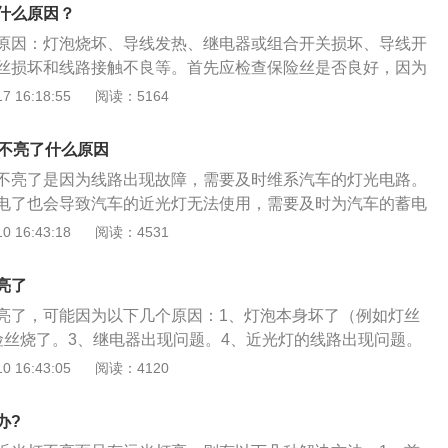
、向右拧两下打开近光灯；4、侧挡杆向外推一下打开远光灯；
什么原因？
开前雾灯和后雾灯；6、向上抬动打开右转向灯；7、向下按压
原因：灯泡烧坏、导线发热、继电器或组合开关损坏、导线开
光操作注意事项：1、夜间能见度低应开启前照灯、示廓灯和
丝损坏和线路接触不良等。首先应检查保险丝是否良好，因为
、变更车道、超车、掉头、靠边停车时应当提前100至50m开启
多数情况都是灯泡保险丝烧断导致的。汽车大灯也称汽车前照
 16:18:55
阅读：5164
向行驶的后车与前车近距离行驶时不得使用远光灯；4、汽车在
行灯，作为汽车的眼睛，不仅关系到一个车主的外在形象，更与
开启危险报警闪光灯。
条件下的安全驾驶紧密联系。大灯不亮需要检查前大灯是否有
然不亮了什么原因
面裂纹并不会影响前大灯的照明性能，但是湿气会沿着裂缝渗
不亮了是因为线路出现故障，需要及时维系汽车的灯光电路。
灯泡的使用寿命。
电了也会导致汽车的近光灯无法使用，需要及时为汽车的蓄电
用于汽车近距离照明的，近光灯的照射距离大概为30米到40米
 16:43:18
阅读：4531
得，汽车在夜间以55公里每小时的速度前进时，当发现汽车前
制动时停车距离刚刚好为30米，意味着在近光灯的照射范围内
亮了
车无法避免与障碍物相碰撞。所以汽车在夜间行车时一定要控
亮了，可能因为以下几个原因：1、灯泡本身坏了（例如灯丝
般控制在40公里每小时以内。
险丝烧了。3、继电器出现问题。4、近光灯的线路出现问题。
问题。如果近光灯和远光灯是同一灯泡的，一般分为两组灯
 16:43:05
阅读：4120
亮，远光灯亮，则很有可能是近光灯的灯丝烧断了。可以先检
如果是灯泡出问题了，直接更换灯泡即可。换完灯泡如果还是
办?
是灯泡的问题。如果灯泡没有问题，再检查保险丝，继电器，