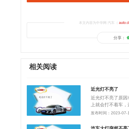
本文内容为中华网·汽车（
auto.
分享：
相关阅读
近光灯不亮了
近光灯不亮了原因
上就会打不着车，
2、灯泡损坏；如
发布时间：2023-07-17
光灯的灯泡损坏了
换完灯泡后近光灯
汽车大灯突然不亮