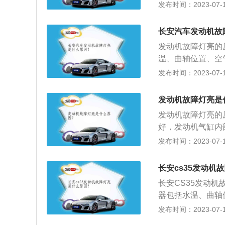
良或信号中断时，
发布时间：2023-07-17
们知道，汽车加注
灯亮起；解决方法
般会推荐车主使用
2、油质问题，如
以往会造成发动机
长安汽车发动机故
会亮；解决方法，
量高的油。4.混
发动机故障灯亮的
燃烧不良会导致积
障、机油堵塞等。
温、曲轴位置、空
点亮以示警告。火
碳或爆震的问题，
良或信号中断时，
发布时间：2023-07-17
混合气燃烧不良；
故障灯作为警告。
机故障灯亮。油质
的问题，进气增压
题。发动机燃烧时
发动机的磨损，导
的就是涡轮增压器
发动机故障灯亮是
气滤芯不干净，不
积碳或爆震，被氧
管冒蓝烟或黑烟等
重时会导致发动机
发动机故障灯亮的
故障、点火线圈故
题，如果汽车进气
理。6.加压的问
好，发动机气缸内
良。增压问题：进
故障灯亮。如果空
常见的就是涡轮增
据，出现假故障，
发布时间：2023-07-17
常见的是涡轮增压
者更换空气滤芯；
响、排气管冒蓝烟
检修。发动机故障
金属异响、排气管
加剂的使用、三元
处理。7.排气问
电子设备，像电子
有可能导致发动机
长安cs35发动机
到的问题众多，建
常见的就是三元催
油、点火、正时等
不干净，没有定期
汽车产生新的问题
长安CS35发动
的润滑油添加剂的
一系统存在异常。
动机故障灯亮。后
系统出现故障，或
器包括水温、曲轴
容易导致三元催化
气问题的原因，其
发动机不能正常工
损、接触不良或信
发布时间：2023-07-17
处理。8.防盗系
添加剂、三元催化
解除防盗系统即可
会引起发动机故障
电子控制器不匹配