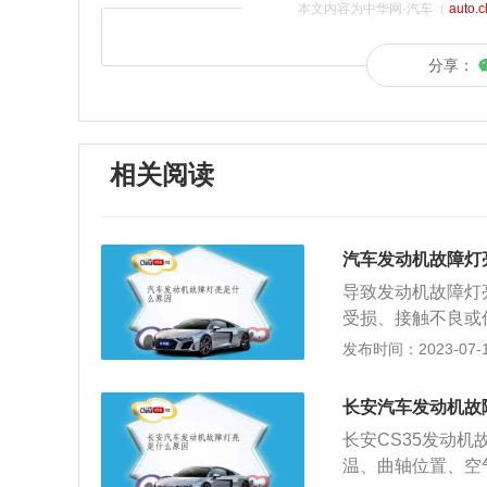
本文内容为中华网·汽车（
auto.
分享：
相关阅读
汽车发动机故障灯
导致发动机故障灯
受损、接触不良或
就会引起发动机故
发布时间：2023-07-17
有受损、接触不良
护问题。发动机保
长安汽车发动机故
有一定的保养期。
长安CS35发动
加发动机运转的负
温、曲轴位置、空
的维修厂或者4s