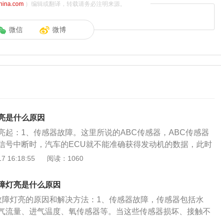
china.com
）编辑或翻译，转载请务必注明来源。
微信
微博
亮是什么原因
亮起：1、传感器故障。这里所说的ABC传感器，ABC传感器
信号中断时，汽车的ECU就不能准确获得发动机的数据，此时
障灯亮。解决办法：去专业店找专业人员检查ABC传感器有没
 16:18:55
阅读：1060
或信号中断，如果有找专业人员维修或更换ABC传感器。2.维
养不善是发动机故障的最常见原因。我们知道，所有的车辆都
障灯亮是什么原因
如果车主没有按时保养它们，再加上不良的驾驶习惯，就会增
机故障灯亮的原因和解决方法：1、传感器故障，传感器包括水
担。最后只能通过故障灯提醒你爱车。解决方法：建议到专业
气流量、进气温度、氧传感器等。当这些传感器损坏、接触不
店进行保养。3.油质量问题。这里说的油质包括燃油和机油。我