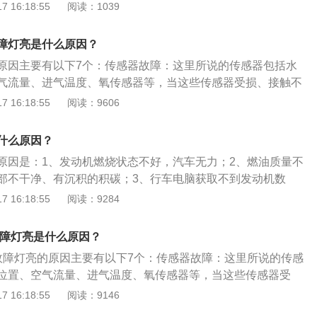
汽车的ECU无法准确获取发动机的数据，就会导致发动机故障
 16:18:55
阅读：1039
的燃油一般都有标签，而机油也分半合成和全合成。制造商一
，到维修站或者4S店进行读取故障代码，进行针对性的维修；
哪种标号的燃油和哪种机油。如果车主没有按要求添加，长此
果不按厂家要求添加燃油和机油，发动机可能会磨损，故障灯
磨损，所以故障灯亮并不是什么故障。解决方法：建议更换质
障灯亮是什么原因？
更换高品质机油即可；3、空燃混合气燃烧不良，空燃混合气
合气燃烧不良。发动机火花塞故障、点火线圈故障、燃油泵故
原因主要有以下7个：传感器故障：这里所说的传感器包括水
碳或发动机爆震。由氧传感器监测并报告给ECU后，故障灯将
会导致发动机混合气燃烧不良。混合气燃烧不良导致发动机积
气流量、进气温度、氧传感器等，当这些传感器受损、接触不
花塞、点火线圈、燃油泵、机油堵塞等故障。都会造成发动机
最终会被发动机的氧传感器监测到。上报ECU后，自然是点亮
汽车的ECU就不能准确获得发动机的数据，此时就会引起发动
 16:18:55
阅读：9606
解决方法，定期更换火花塞、点火线圈，清理油路；4、增压
解决方法：建议到专业的维修厂或者4s店维修处理。5.进气问
问题：如果没有按照厂家要求添加燃油和机油，有可能会造成
管路和涡轮增压器也会导致发动机故障灯亮起。其中，最常见
，需要进气。在这个过程中空空气滤芯非常重要。汽车的空空
致故障灯亮。混合气燃烧不良：混合气燃烧不良会导致发动机
损坏。同时会出现漏油、油耗高、动力下降、金属异响、排气
什么原因？
定期清洗会影响汽车的进气。长此以往，很可能会被封杀。严
传感器监测到并报告给ECU后，亮起故障灯以示警告。火花塞
症状；解决方法，建议尽快到维修站或4S店检修；5、进气问
故障灯亮起。解决方法：建议到专业的维修厂或者4s店维修处
原因是：1、发动机燃烧状态不好，汽车无力；2、燃油质量不
障、燃油泵故障、油路堵塞等都会引起发动机混合气燃烧不
有问题，可能会导致发动机管路堵塞，严重的话会导致发动机
题。进气增压管路和涡轮增压器也会导致发动机故障灯亮起。最
部不干净、有沉积的积碳；3、行车电脑获取不到发动机数
气增压管路、涡轮增压器也会导致发动机故障灯点亮。其中最
气滤芯不定期清洗，会导致进气问题；解决方法，定期清理或
压器损坏，同时车辆会出现漏油、油耗大、动力下降、金属异
报出故障代码。发动机故障灯亮要缓速就近行驶至修理厂进行
 16:18:55
阅读：9284
器损坏，同时车辆还会出现漏油、机油消耗量大、动力下降、
6、三元催化器问题：含铅汽油的使用、含铅或硅的润滑油添
或黑烟等症状。解决方法：建议到专业的维修厂或者4s店维修
信号是由行车电脑发出的，行车电脑控制是整个发动机所有的
冒蓝烟或黑烟等症状。进气问题：如果汽车进气出现问题，就
催化器的磕碰都可能会导致三元催化器失效；解决方法，涉及
题。后氧传感器、三元催化转化器、排气凸轮轴和轴瓦。其中最
节气门、喷油嘴、发电机、燃油泵等，涵盖了进气、排气、燃
管路堵塞，严重的话就会引起发动机故障灯亮。空气滤芯如果
故障灯亮是什么原因？
议去维修厂或者4S店维修，个人车主无法解决此问题或容易使
化器故障导致发动机故障灯亮起。含铅汽油的使用、含铅或硅
各个系统。如果发动机故障灯亮了发动机故障灯亮仅仅说明某
清理，会导致进气出现问题。排气问题：排气故障也会导致发
，造成不必要的损失；7、防盗系统故障，如果汽车电子防盗
机故障灯亮的原因主要有以下7个：传感器故障：这里所说的传感
使用、三元催化器的碰撞、发动机供油系统的故障，都是一些
氧传感器、三元催化器、排气凸轮轴及轴瓦故障，都是出现排
者防盗控制器与发动机电子控制器不匹配，防盗系统也会导致
位置、空气流量、进气温度、氧传感器等，当这些传感器受
器失效的因素。解决方法：建议到专业的维修厂或者4s店维修
中三元催化剂最常见。使用含铅汽油、使用含铅或硅的润滑油
作，发动机故障灯会亮起；解决方法，到维修站或4S店检修，
号中断时，汽车的ECU就不能准确获得发动机的数据，此时就
 16:18:55
阅读：9146
统。如果汽车电子防盗系统出现故障，或者防盗控制器与发动机
被磕碰、发动机供油系统故障都容易引起三元催化器故障。防
。如果故障灯没有熄灭建议不要再开车，请尽快到服务站查找
灯亮。油质问题：如果没有按照厂家要求添加燃油和机油，有
，防盗系统也会导致发动机无法正常工作，发动机故障灯会亮