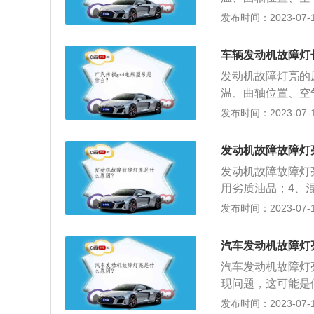
良。增压问题：进
气问题的原因，其
定不要再启动。如
良或信号中断时，
发布时间：2023-07-17
常见的是涡轮增压
添加剂、三元催化
⼀下启动键，或不
机故障灯亮。油质
金属异响、排气管
盗系统故障：如果
⾃检功能，待5-
发动机的磨损，导
有可能导致发动机
车辆发动机故障灯
制器不匹配，防盗
请尽快⾄服务站查
积碳或爆震，被氧
不干净，没有定期
发动机故障灯亮，
发动机故障灯亮的
息，进行有针对性
故障、点火线圈故
动机故障灯亮。后
存在抖动、冒烟等
温、曲轴位置、空
良。增压问题：进
气问题的原因，其
定不要再启动。如
良或信号中断时，
发布时间：2023-07-17
常见的是涡轮增压
添加剂、三元催化
⼀下启动键，或不
机故障灯亮。油质
金属异响、排气管
盗系统故障：如果
⾃检功能，待5-
发动机的磨损，导
有可能导致发动机
发动机故障故障灯
制器不匹配，防盗
请尽快⾄服务站查
积碳或爆震，被氧
不干净，没有定期
发动机故障灯亮，
发动机故障故障灯
息，进行有针对性
故障、点火线圈故
动机故障灯亮。后
存在抖动、冒⿊烟
用劣质油品；4、
良。增压问题：进
气问题的原因，其
一定不要再启动。
7、火花塞积碳；
发布时间：2023-07-17
常见的是涡轮增压
添加剂、三元催化
按⼀下启动键，或
他形式的能转化为
金属异响、排气管
盗系统故障：如果
启⾃检功能，待5
的整个机器，按其
有可能导致发动机
汽车发动机故障灯
制器不匹配，防盗
则请尽快⾄服务站
燃机：燃料在发动
不干净，没有定期
发动机故障灯亮，
汽车发动机故障灯
信息，进行有针对
动机故障灯亮。后
存在抖动、冒烟等
现问题，这可能是
气问题的原因，其
定不要再启动。如
灯亮，处理方法：
发布时间：2023-07-17
添加剂、三元催化