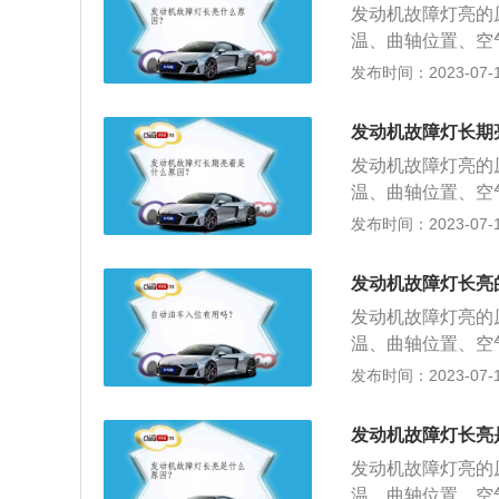
不干净，没有定期
发动机故障灯亮，
发动机故障灯亮的
码，获得故障信息
火花塞故障、点火
动机故障灯亮。后
存在抖动、冒⿊烟
温、曲轴位置、空
烧不良。增压问题
气问题的原因，其
一定不要再启动。
良或信号中断时，
发布时间：2023-07-17
中最常见的是涡轮
添加剂、三元催化
按⼀下启动键，或
机故障灯亮。油质
降、金属异响、排
盗系统故障：如果
启⾃检功能，待5
发动机的磨损，导
题，就有可能导致
发动机故障灯长期
制器不匹配，防盗
则请尽快⾄服务站
积碳或爆震，被氧
芯如果不干净，没
发动机故障灯亮，
发动机故障灯亮的
信息，进行有针对
故障、点火线圈故
导致发动机故障灯
存在抖动、冒⿊烟
温、曲轴位置、空
良。增压问题：进
出现排气问题的原
一定不要再启动。
良或信号中断时，
发布时间：2023-07-17
常见的是涡轮增压
润滑油添加剂、三
按⼀下启动键，或
机故障灯亮。油质
金属异响、排气管
障。防盗系统故障
启⾃检功能，待5
发动机的磨损，导
有可能导致发动机
发动机故障灯长亮
电子控制器不匹配
则请尽快⾄服务站
积碳或爆震，被氧
不干净，没有定期
点亮。发动机故障
发动机故障灯亮的
信息，进行有针对
故障、点火线圈故
动机故障灯亮。后
常，是否存在抖动
温、曲轴位置、空
良。增压问题：进
气问题的原因，其
的情况下一定不要
良或信号中断时，
发布时间：2023-07-17
常见的是涡轮增压
添加剂、三元催化
⻋，直接按⼀下启
机故障灯亮。油质
金属异响、排气管
盗系统故障：如果
电后会开启⾃检功
发动机的磨损，导
有可能导致发动机
发动机故障灯长亮
制器不匹配，防盗
有熄灭，则请尽快
积碳或爆震，被氧
不干净，没有定期
发动机故障灯亮，
发动机故障灯亮的
获得故障信息，进
故障、点火线圈故
动机故障灯亮。后
存在抖动、冒烟等
温、曲轴位置、空