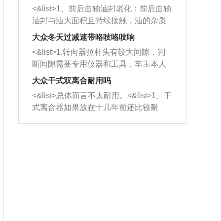
平底锅两耳，然后往左打半圈、一圈、
西取出来。但如果是因为积碳过多引起
<&list>1、前后曲轴油封老化：前后曲轴
一圈半的练习，往右同样也要打相同的
的堵塞，就需要将三元催化器泡在草酸
油封与油大面积且持续接触，油的杂质
圈数。 <&list>3、最后强调要反复练
中进行清洗。 <&list>3、也可以利用清
和发动机内持续温度变化使其密封效果
习，这样就可以形成肌肉记忆，在真实
大众冬天过减速带咯吱咯吱响
洗剂对堵塞的情况得到解决，将清洗剂
逐渐减弱，导致渗油或漏油。<&list>2、
驾驶车辆时，不需要记忆也能打好方
放在燃油箱中，与燃油混合后，车辆启
<&list>1.转向器拉杆头有较大间隙，判
活塞间隙过大：积碳会使活塞环与缸体
向。
动时，就可以和汽油一起进入到燃烧
断间隙需要专用仪器和工具，车主本人
的间隙扩大，导致机油流入燃烧室中，
室，最后形成废气排出，就可以让三元
无法制作，需要将车辆送到修理厂或4s
造成烧机油。<&list>3、机油粘度。使用
大众干式双离合耐用吗
催化器得到清洗，排气管堵塞的情况就
店；<&list>2.车辆半轴套管防尘罩破
机油粘度过小的话，同样会有烧机油现
<&list>总体而言不太耐用。<&list>1、干
能够得到解决。
裂，破裂后会出现漏油现象，使半轴磨
象，机油粘度过小具有很好的流动性，
式离合器如果放在十几年前还比较耐
损严重，磨损的半轴容易损坏，产生异
容易窜入到气缸内，参与燃烧。<&list>
用，但是由于现在的汽车发动机动力输
响；<&list>3.稳定器的转向胶套和球头
4、机油量。机油量过多，机油压力过
出越来越高，使得干式离合器散热不足
老化，一般是使用时间过长造成的。解
大，会将部分机油压入气缸内，也会出
的缺陷也逐渐暴露出来。<&list>2、由于
决方法是更换新的质量好的转向橡胶套
现烧机油。<&list>5、机油滤清器堵塞：
干式双离合的工作环境暴露在空气中，
和球头。
会导致进气不畅，使进气压力下降，形
而离合器的散热也是通离合器罩上面的
成负压，使机油在负压的情况下吸入燃
几个小孔来进行散热。但是在行驶过程
烧室引起烧机油。<&list>6、正时齿轮或
中变速箱需要换挡，就不得不使得离合
链条磨损：正时齿轮或链条的磨损会引
器频繁工作。<&list>3、长时间的低速行
起气阀和曲轴的正时不同步。由于轮齿
驶以及过于频繁的启停，导致离合器的