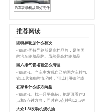
汽车发动机故障灯亮什
么原因
推荐阅读
固特异轮胎什么档次
<&list>固特异轮胎是高档品牌，是美国
的汽车轮胎品牌。虽然是高档轮胎品
牌，但是中高低端的轮胎都有生产，这
国六排气管堵塞怎么清理
也是为了更好的开拓市场。
<&list>1、当车主发现自己的国六车排气
管出现堵塞的情况时，可以利用铁丝或
者是细棍，直接将杂物给取出来，如果
在家拿什么练方向盘
堵塞情况比较严重，也可以采取应急措
<&list>1、找一只平底锅，把两耳看作3
施。 <&list>2、直接利用木棍将所有的
点和9点钟方向，同时在6点钟和12点钟
杂物推到排气管里面的位置处，然后将
方向做一个标记。 <&list>2、双手握住
三元催化器拆解开，就可以将堵塞的东
大众1.8t发动机烧机油