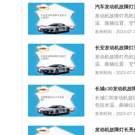
盗系统故障：如果
原因。服务站可以
可能会造成发动机
起。解决方法：建
汽车发动机故障灯
制器不匹配，防盗
的维修。
导致发动机积碳或
调滤清器堵塞影响
发动机故障灯亮，
发动机故障灯亮的
告。火花塞故障、
起。解决方法：建
存在抖动、冒⿊烟
温、曲轴位置、空
气燃烧不良。增压
一定不要再启动。
良或信号中断时，
发布时间：2023-07-17
亮。其中最常见的
按⼀下启动键，或
机故障灯亮。油质
动力下降、金属异
启⾃检功能，待5
发动机的磨损，导
现问题，就有可能
长安发动机故障灯
则请尽快⾄服务站
积碳或爆震，被氧
气滤芯如果不干净
发动机故障灯亮的
信息，进行有针对
故障、点火线圈故
也会导致发动机故
温、曲轴位置、空
良。增压问题：进
都是出现排气问题
良或信号中断时，
发布时间：2023-07-17
常见的是涡轮增压
硅的润滑油添加剂
机故障灯亮。油质
金属异响、排气管
器故障。防盗系统
发动机的磨损，导
有可能导致发动机
长城c30发动机
动机电子控制器不
积碳或爆震，被氧
不干净，没有定期
障灯点亮。发动机
长城C30发动机
故障、点火线圈故
动机故障灯亮。后
正常，是否存在抖
包括水温、曲轴位
良。增压问题：进
气问题的原因，其
灯的情况下一定不
接触不良或信号中
发布时间：2023-07-17
常见的是涡轮增压
添加剂、三元催化
刹⻋，直接按⼀下
起发动机故障灯亮
金属异响、排气管
盗系统故障：如果
通电后会开启⾃检
会造成发动机的磨
有可能导致发动机
发动机故障灯长亮
制器不匹配，防盗
没有熄灭，则请尽
发动机积碳或爆震