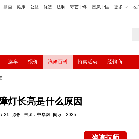
插画
健康
公益
优选
法制
守艺中华
应急中国
更多
地
选车
报价
汽修百科
特卖活动
经销商
因
障灯长亮是什么原因
7:21
原创
来源：中华网
阅读：2025
咨询技师