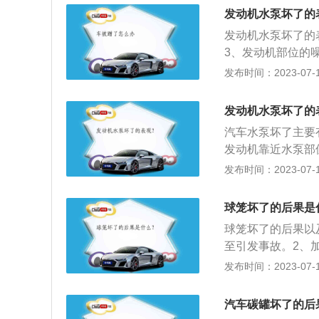
可能会堵塞发动机
发动机水泵坏了的
体、连接盘或皮带
发动机水泵坏了的
成，是汽车的主要
3、发动机部位的
工作原理：发动机
发布时间：2023-07-17
壳体的边缘，然后
轮、水泵轴及轴承
发动机水泵坏了的
成部分。
汽车水泵坏了主要
发动机靠近水泵部
料：1.汽车发动
发布时间：2023-07-17
轮、水泵轴及轴承
组成部分。2.一
球笼坏了的后果是
轮之间，曲轴一转
球笼坏了的后果以
械能转化为液压能
至引发事故。2、
法转向。5、内外
发布时间：2023-07-17
档尺寸，不同型号
槽宽度影响球笼装
汽车碳罐坏了的后
转动是否灵活。