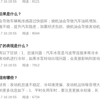
现。2、循环能力弱：若水泵循环能力弱，会出现水温高的现
 16:18:55
阅读：8121
发动机靠近水泵部位容易发生漏水，这时候冷却液会在水泵通
的夏季更明显。水泵坏了还会存在异响，若水泵内部轴承存在
缺少冷却液的发动机就会磨损加剧，严重时冒烟甚至着火，此
动下出现异常响声，可能会比较轻微不容易察觉。
系统重要部位（冷却风扇、散热器、水泵等）是否损坏，不要
后果是什么？
、噪音问题。当汽车水泵有开始损坏的迹象就会表现出异响症
会导致车辆氧传感器过快损坏；烧机油会导致汽车油耗增加、
原因很有可能是内部的轴承损坏或者叶轮出现了松动或者脱离
速不稳，提升汽车隐患，加重经济负担。烧机油会导致发动机
这时候就要注意行驶，及时检修相应的部件，否则会出现水泵
加速无力、车速缓慢、动力不足等不良后果。以下是相关信
 16:18:55
阅读：8044
引擎得不到充分散热就会出现上述情况。汽车水泵工作的目的
，即发动机润滑油，密度约为0.91×10³（kg/m³）能对发动机
个地方输送到另一个地方进行冷却，或者是增加压力把原动的
助冷却降温、密封防漏、防锈防蚀、减震缓冲等作用。2、机
了的表现是什么？
能量。
制阀作用是调节和防止发动机润滑系统压力过高。机油控制阀
有以下症状：1、怠速问题：汽车水泵是与皮带连接来将冷水
件构成：阀体组合件和执行机构组合件（或执行机构系统），
发动机进行冷却，如果水泵转动出现问题，会直接影响到发动
座系列控制阀、双座系列控制阀、套筒系列控制阀和自力式系
却液泄漏：多数由水泵密封圈老化造成，发动机组合皮带过紧
 16:18:55
阅读：7912
磨损；防冻液长时间不更换，内部腐蚀最终造成水泵损坏；水
长时间不更换。3、发动机部位产生噪音：敞开车盖，启动发
现有哪些？
的摩擦噪音，可能是水泵轴承损坏。
状有：发动机怠速不稳定、冷却液泄漏、发动机运转噪音增大
的更多信息如下：1、平时在用车时，要注意更换冷却液，长
损伤水泵，家用车需要每隔两年更换一次冷却液。2、在缺少
 16:18:55
阅读：6734
要用自来水代替，自来水中含有矿物质，遇热后会生成水垢，