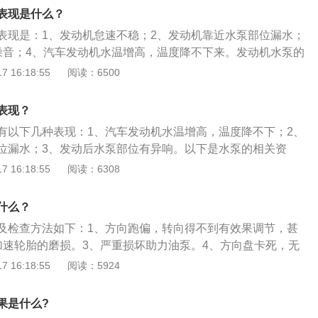
水道。汽车发动机广泛采用离心式水泵，其基本结构由水泵壳
表现是什么？
轮、水泵轴及轴承或轴连轴承、水泵叶轮和水封装置等零件构
表现是：1、发动机怠速不稳；2、发动机靠近水泵部位漏水；
组成部分。
噪音；4、汽车发动机水温增高，温度降不下来。发动机水泵的
通过皮带轮带动水泵轴承及叶轮转动，冷却液被叶轮甩向水泵
 16:18:55
阅读：6500
从出水道或水管流出。汽车水泵由水泵壳体、连接盘或皮带
或轴连轴承、水泵叶轮和水封装置零件构成，是汽车的主要组
表现？
有以下几种表现：1、汽车发动机水温增高，温度降不下；2、
位漏水；3、发动后水泵部位有异响。以下是水泵的相关资
机广泛采用离心式水泵。其基本结构由水泵壳体、连接盘或皮带
 16:18:55
阅读：6308
或轴连轴承、水泵叶轮和水封装置等零件构成，是汽车的主要
般由发动机的曲轴通过V带驱动。传动带环绕在曲轴带轮和水泵带
什么？
水泵轴也就跟着运转，水泵轴又带动叶轮转动，从而实现将机
及检查方法如下：1、方向跑偏，转向得不到有效果调节，甚
。
加速轮胎的磨损。3、严重损坏助力油泵。4、方向盘卡死，无
花键和螺纹尺寸，影响球笼的装车尺寸。6、检查外球笼的油封
 16:18:55
阅读：5924
的球笼油封档有所差别。7、内花键内卡簧槽是否正确，卡簧
车后球笼在半轴上的窜动。8、用轴插入内花键摇摆球笼，看
果是什么?