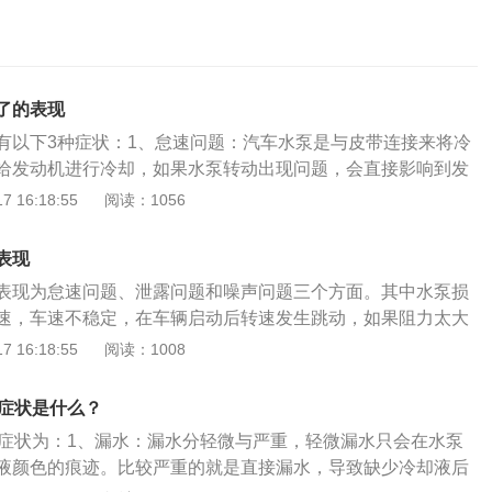
了的表现
有以下3种症状：1、怠速问题：汽车水泵是与皮带连接来将冷
给发动机进行冷却，如果水泵转动出现问题，会直接影响到发
冷却液泄漏：多数由水泵密封圈老化造成，发动机组合皮带过
 16:18:55
阅读：1056
早磨损；防冻液长时间不更换，内部腐蚀最终造成水泵损坏；
而长时间不更换。建议添加冷却液。3、发动机部位产生噪
表现
动发动机，如听到低沉的摩擦噪音，可能是水泵轴承损坏。建
表现为怠速问题、泄露问题和噪声问题三个方面。其中水泵损
资料：水泵也是汽车发动机冷却系统的重要结构之一，如果水
速，车速不稳定，在车辆启动后转速发生跳动，如果阻力太大
会过高。排除其他原因后，看加油门时水箱内的液体会流动，
火。而泄露是常见的故障，由于泄露后导致缺少冷却液后水温
 16:18:55
阅读：1008
，说明水泵没有问题。目视检查水泵是否漏水，听水泵是否异
响轴承的磨损。噪声是水泵开始损坏的症状，需多加留意。汽
现以下症状：1、怠速不稳。汽车水泵是与皮带连接来将冷水
的症状是什么？
发动机进行冷却，如果水泵转动出现问题，会直接影响到发动
的症状为：1、漏水：漏水分轻微与严重，轻微漏水只会在水泵
是车速不稳定的问题，通常在发动机启动一段时间会出现，如
液颜色的痕迹。比较严重的就是直接漏水，导致缺少冷却液后
火，从这些现象能初步判断水泵损坏；2、冷却液泄露。这是