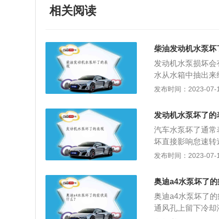
相关阅读
柴油发动机水泵坏
发动机水泵损坏会
水从水箱中抽出来
动机的转速。2、
发布时间：2023-07-17
紧也会导致水泵过
水泵达到使用寿命
发动机水泵坏了的
音：敞开车盖，启
汽车水泵坏了通常
议立即更换。扩展
坏直接影响怠速转
泵出现故障，水温
就会造成发动机熄
发布时间：2023-07-17
加油门时水会流动
高等症状，严重影
常。
车水泵损坏通常表
奥迪a4水泵坏了
从水箱中抽出来给
奥迪a4水泵坏了
机的转速，现象就
通风孔上留下冷却
果助力过大就会熄