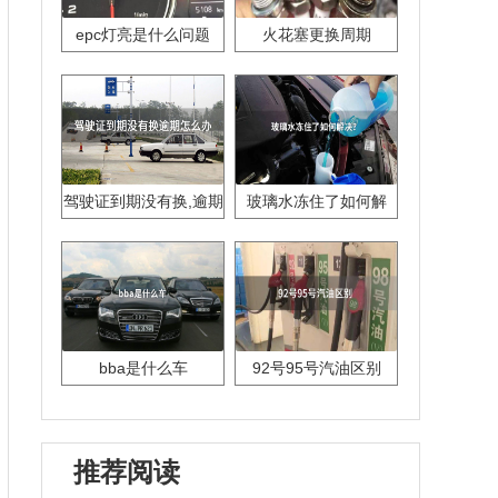
epc灯亮是什么问题
火花塞更换周期
驾驶证到期没有换,逾期
玻璃水冻住了如何解
怎么办??
决？
bba是什么车
92号95号汽油区别
推荐阅读