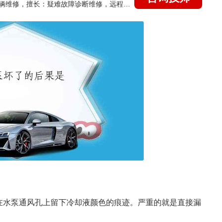
国家认证的汽车维修技师，15年德美日等各系车辆维修，擅长：疑难故障诊断维修，远程维修技术指导
在水泵通风孔上留下冷却液颜色的痕迹。严重的就是直接漏