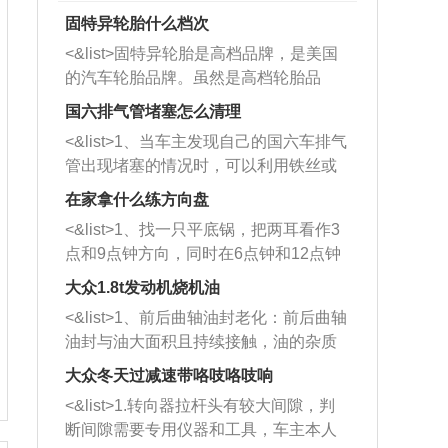
固特异轮胎什么档次
<&list>固特异轮胎是高档品牌，是美国
的汽车轮胎品牌。虽然是高档轮胎品
牌，但是中高低端的轮胎都有生产，这
国六排气管堵塞怎么清理
也是为了更好的开拓市场。
<&list>1、当车主发现自己的国六车排气
管出现堵塞的情况时，可以利用铁丝或
者是细棍，直接将杂物给取出来，如果
在家拿什么练方向盘
堵塞情况比较严重，也可以采取应急措
<&list>1、找一只平底锅，把两耳看作3
施。 <&list>2、直接利用木棍将所有的
点和9点钟方向，同时在6点钟和12点钟
杂物推到排气管里面的位置处，然后将
方向做一个标记。 <&list>2、双手握住
三元催化器拆解开，就可以将堵塞的东
大众1.8t发动机烧机油
平底锅两耳，然后往左打半圈、一圈、
西取出来。但如果是因为积碳过多引起
<&list>1、前后曲轴油封老化：前后曲轴
一圈半的练习，往右同样也要打相同的
的堵塞，就需要将三元催化器泡在草酸
油封与油大面积且持续接触，油的杂质
圈数。 <&list>3、最后强调要反复练
中进行清洗。 <&list>3、也可以利用清
和发动机内持续温度变化使其密封效果
习，这样就可以形成肌肉记忆，在真实
大众冬天过减速带咯吱咯吱响
洗剂对堵塞的情况得到解决，将清洗剂
逐渐减弱，导致渗油或漏油。<&list>2、
驾驶车辆时，不需要记忆也能打好方
放在燃油箱中，与燃油混合后，车辆启
<&list>1.转向器拉杆头有较大间隙，判
活塞间隙过大：积碳会使活塞环与缸体
向。
动时，就可以和汽油一起进入到燃烧
断间隙需要专用仪器和工具，车主本人
的间隙扩大，导致机油流入燃烧室中，