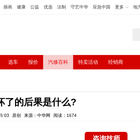
插画
健康
公益
优选
法制
守艺中华
应急中国
更多
地
选车
报价
汽修百科
特卖活动
经销商
坏了的后果是什么?
5:03
原创
来源：中华网
阅读：1674
咨询技师