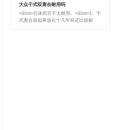
室，最后形成废气排出，就可以让三元
无法制作，需要将车辆送到修理厂或4s
造成烧机油。<&list>3、机油粘度。使用
大众干式双离合耐用吗
催化器得到清洗，排气管堵塞的情况就
店；<&list>2.车辆半轴套管防尘罩破
机油粘度过小的话，同样会有烧机油现
<&list>总体而言不太耐用。<&list>1、干
能够得到解决。
裂，破裂后会出现漏油现象，使半轴磨
象，机油粘度过小具有很好的流动性，
式离合器如果放在十几年前还比较耐
损严重，磨损的半轴容易损坏，产生异
容易窜入到气缸内，参与燃烧。<&list>
用，但是由于现在的汽车发动机动力输
响；<&list>3.稳定器的转向胶套和球头
4、机油量。机油量过多，机油压力过
出越来越高，使得干式离合器散热不足
老化，一般是使用时间过长造成的。解
大，会将部分机油压入气缸内，也会出
的缺陷也逐渐暴露出来。<&list>2、由于
决方法是更换新的质量好的转向橡胶套
现烧机油。<&list>5、机油滤清器堵塞：
干式双离合的工作环境暴露在空气中，
和球头。
会导致进气不畅，使进气压力下降，形
而离合器的散热也是通离合器罩上面的
成负压，使机油在负压的情况下吸入燃
几个小孔来进行散热。但是在行驶过程
烧室引起烧机油。<&list>6、正时齿轮或
中变速箱需要换挡，就不得不使得离合
链条磨损：正时齿轮或链条的磨损会引
器频繁工作。<&list>3、长时间的低速行
起气阀和曲轴的正时不同步。由于轮齿
驶以及过于频繁的启停，导致离合器的
或链条磨损产生的过量侧隙，使得发动
温度不断升高，而低速行驶时空气流动
机的调节无法实现：前一圈的正时和下
效率不高，无法将离合器中的热量有效
一圈可能就不一样。当气阀和活塞的运
的带走，导致离合器内部的温度不断升
动不同步时，会造成过大的机油消耗。
高，加速离合器的磨损。
解决方法：更换正时齿轮或链条。<&list
>7、内垫圈、进风口破裂：新的发动机
设计中，经常采用各种由金属和其他材