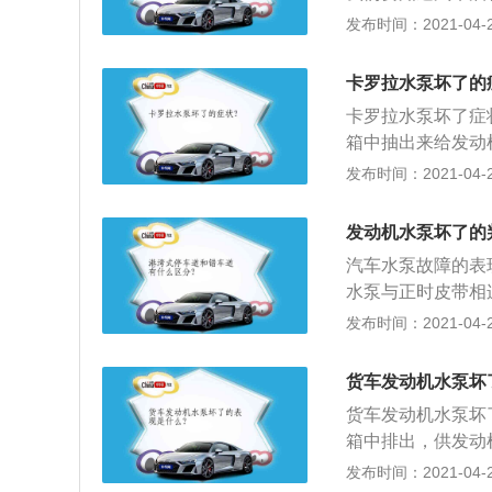
故障：这是一系列
远距离控制其开关
发布时间：2021-04-26
热风不热：这个故
时，往往会令车主
动机水温上来以后
通过后排座椅隔开
了。其实换一个小
卡罗拉水泵坏了的
入后备箱后，只要
为发动机水温指示
卡罗拉水泵坏了症
如果是油箱盖打不
一致，一方面导致
箱中抽出来给发动
板，衬板通常由一
流至节温器，使节
转速，现象就是车
发布时间：2021-04-26
后，可以看到油箱
在一个比较恒定的
动机靠近水泵部位
要拉动拉线，油箱
温：到此时，水泵
少冷却液的发动机
位，同时不停地拉
发动机水泵坏了的
里的司机我来说，
题。当汽车水泵有
设置了一个开关，
汽车水泵故障的表
可能是内部的轴承
水泵与正时皮带相
现为启动后转速的
发布时间：2021-04-26
噪音：这种声音是
动加快，并发生音
货车发动机水泵坏
越来越明显，一般
货车发动机水泵坏
于水泵的更换过于
箱中排出，供发动
故障：这是一系列
2、大多数泵损坏
发布时间：2021-04-26
热风不热：这个故