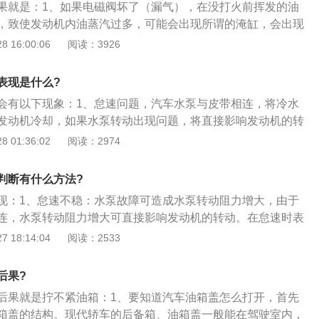
果就是：1、如果电磁阀坏了（漏气），在没打火前挥发的油
，致使发动机内油蒸汽过多，可能会出现所谓的淹缸，会出现
力现象；2、汽车上碳罐是利用活性炭的吸附作用，收集燃油
 16:00:06
阅读：3926
碳罐电磁阀是汽车启动时，电磁阀开启，将吸附的燃油蒸汽释
入发动机燃烧；3、碳罐吸收油箱中汽油挥发出来的油气，防
表现是什么?
染环境；4、碳罐电磁阀的作用是，当碳罐中的油气达到一定
会有以下现象：1、怠速问题，汽车水泵与皮带相连，将冷水
让油气进入发动机燃烧再利用；5、碳罐电磁阀是一个在汽车
发动机冷却，如果水泵转动出现问题，将直接影响发动机的转
少因燃油蒸发排放造成空气污染并同时增加燃油效率的装置。
损坏是由冷却液泄漏直接造成的，主要是由于泵密封圈老化造
 01:36:02
阅读：2974
机组合皮带过紧也会导致泵过早磨损，防冻液长期不更换，内
损坏，水泵达到使用寿命而长时间不更换；3、发动机部分有
判断有什么方法?
罩，启动发动机，如听到低摩擦噪音，可能是泵轴承损坏，如
现：1、怠速不稳：水泵故障可造成水泵转动阻力增大，由于
就会很明显。
连，水泵转动阻力增大可直接影响发动机的转动。在怠速时表
跳动，在冬季更为明显，甚至可造成熄火；2、发动机部位的
 18:14:04
阅读：2533
转动的摩擦音，类似“噌噌噌”的声音。这种声音可随发动机转
量大小的变化，这种噪音一般是随着故障的加重的程度而变得
后果?
有经验的修车师傅应该能听出来，但是在轻微的时候，可能由
后果就是拧不紧油箱：1、要知道汽车油箱盖怎么打开，首先
复杂，他们都说没事，结果又搞出了很多问题；3、冷却系统
箱盖的结构。现代轿车的后备箱、油箱盖一般能在驾驶室内，