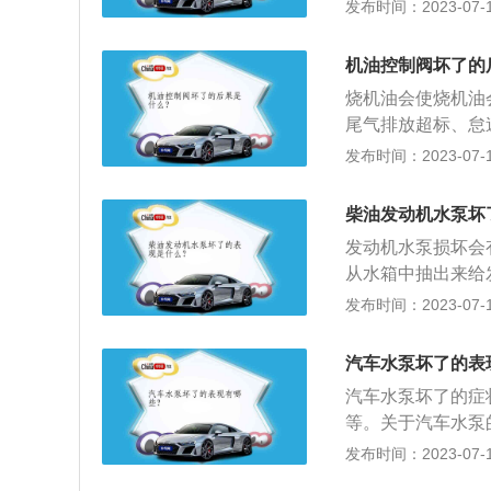
水温高等症状的出
发布时间：2023-07-17
一种常见的故障，
象，特别是在南方
风孔留下水印迹，
问题，在皮带的带
时首先要检查冷去
机油控制阀坏了的
再勉强行驶了；3
烧机油会使烧机油
状，而造成噪音的
尾气排放超标、怠
了转轴产生异响。
燃烧室积碳增加、
发布时间：2023-07-17
罢工的情况，汽车
息：1、机油：机油
就是把冷却液从一
起到润滑减磨、辅
柴油发动机水泵坏
机械能转换成液体
油控制阀：机油控
发动机水泵损坏会
由两个主要的组合
从水箱中抽出来给
分为四大系列：单
机的转速。2、冷
发布时间：2023-07-17
列控制阀。
也会导致水泵过早
泵达到使用寿命而
汽车水泵坏了的表
动机，如听到低沉
汽车水泵坏了的症
等。关于汽车水泵
时间不换冷却液会
发布时间：2023-07-17
冷却液时，千万不