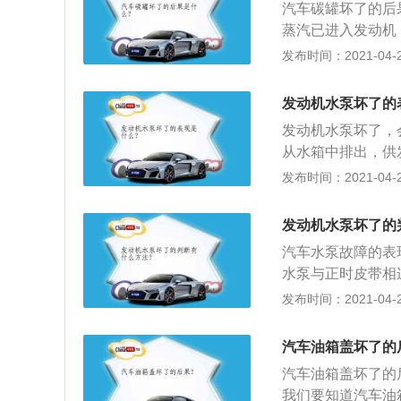
汽车碳罐坏了的后
蒸汽已进入发动机
二次打火或打火无
发布时间：2021-04-28
蒸汽，避免浪费。
放到进气管路，进
发动机水泵坏了的
止油气进入大气污
发动机水泵坏了，
的量时，它打开，
从水箱中排出，供
或摩托车上用来减
速；2、大多数泵
发布时间：2021-04-28
成的，另外，发动
部腐蚀最终导致泵
发动机水泵坏了的
噪音，打开发动机
汽车水泵故障的表
果已经坏了，声音
水泵与正时皮带相
现为启动后转速的
发布时间：2021-04-27
噪音：这种声音是
动加快，并发生音
汽车油箱盖坏了的
越来越明显，一般
汽车油箱盖坏了的
于水泵的更换过于
我们要知道汽车油