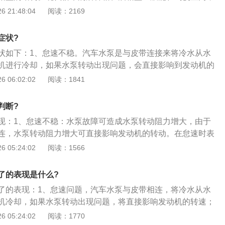
的现象，都与水泵有关，而并不一定是多么复杂的问题；4、
操作，这种功能给车主带来极大的方便，但当它们出现故障
 21:48:04
阅读：2169
障是因为冷却水流不畅引起的最容易被忽视的现象。在冬天发
束手无策，造成很大麻烦；2、一般来讲，后备箱与驾驶室是
，热风吹不出来，没有经验的人甚至以为车子不行了，该换车
的，所以，只要拆掉后排座椅，就可从驾驶室进入后备箱，进
小的水泵就完全可以解决问题；5、发动机水温不稳定：表现
症状?
用螺丝刀掀推或旋动门锁上的可动部件，门锁便可打开；3、
针在一定范围内波动。原因是小循环内水温缺少循环而变得不
状如下：1、怠速不稳。汽车水泵是与皮带连接来将冷水从水
开，则可以从后备箱入手。首先拆下后备箱内覆盖油箱的衬
节温器开放温度升高，另一方面在高温水流出后，低温水很快
机进行冷却，如果水泵转动出现问题，会直接影响到发动机的
些塑料卡子固定，可以很容易地用螺丝刀撬开。取下内衬板
温器迅速关闭。正常情况下经过升温后发动机的水温都会保持
速不稳定的问题；2、冷却液泄露。这是一种常见的故障，发
 06:02:02
阅读：1841
盖的锁止机构，还可以看到用于远距离操作的油箱盖拉线，只
水平，大约在93℃；6、冷却水减少，大循环不畅，发动机高
容易发生漏水，这时候冷却液会在水泵通风孔留下水印迹，缺
盖便可打开；4、如果不起作用，可以按动锁止机构的可动部
已经属于比较严重的损坏了。即便如此，对于一个跑了十万公
就会“发高烧”，磨损加剧，严重时冒烟甚至着火；3、噪音问
动拉线，油箱盖会很容易地打开。有些车型在锁止机构上专门
判断?
当时还是一头雾水。
开始损坏的迹象就会表现出异响症状，而造成噪音的原因很有
按动开关油箱盖就可打开。
现：1、怠速不稳：水泵故障可造成水泵转动阻力增大，由于
损坏或者叶轮出现了松动或者脱离了转轴产生异响。
连，水泵转动阻力增大可直接影响发动机的转动。在怠速时表
跳动，在冬季更为明显，甚至可造成熄火；2、发动机部位的
 05:24:02
阅读：1566
转动的摩擦音，类似“噌噌噌”的声音。这种声音可随发动机转
量大小的变化，这种噪音一般是随着故障的加重的程度而变得
了的表现是什么?
有经验的修车师傅应该能听出来，但是在轻微的时候，可能由
了的表现：1、怠速问题，汽车水泵与皮带相连，将冷水从水
复杂，他们都说没事，结果又搞出了很多问题；3、冷却系统
机冷却，如果水泵转动出现问题，将直接影响发动机的转速；
的现象，都与水泵有关，而并不一定是多么复杂的问题；4、
是由冷却液泄漏直接造成的，主要是由于泵密封圈老化造成
 05:24:02
阅读：1770
障是因为冷却水流不畅引起的最容易被忽视的现象。在冬天发