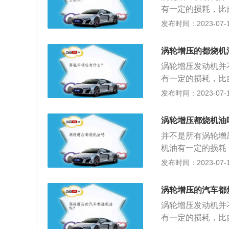
自然吸气发动机会
有一定的损耗，比
作时候的压力和温
发布时间：2023-07-17
的发动机要短。2
时在高温压力主要
涡轮增压的都烧机
烧。扩展内容：涡
涡轮增压发动机并
增加发动机的进气
有一定的损耗，比
能减排做出了不小
作时候的压力和温
发布时间：2023-07-17
的发动机要短。压
高温压力主要作用
涡轮增压都烧机油
2、涡轮增压发动
并不是所有涡轮增
的进气量，提升发
机油有一定的损耗
了不小贡献。3、
多介绍：1、发动
发布时间：2023-07-17
涡轮增压发动机烧
比同样排量没有经
会流进燃烧室，这
高温下变得很稀，
涡轮增压的汽车都
室，和燃油一起被
涡轮增压发动机并
涡轮增压器增加发
有一定的损耗，比