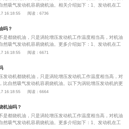
有更多的机油油气窜进燃烧室，造成烧机油。
自然吸气发动机容易烧机油。相关介绍如下：1、发动机在工
度全部大大升高，因此发动机寿命会比同样排量没有经过增压
 16:18:55
阅读：6736
、压力增大直接导致温度升高发动机油在高温下变得很稀，同
作用下容易汽化通过汽缸壁进入气缸燃烧室，和燃油一起被
油吗？
轮增压发动机可以在不改变排气量的前提下，利用涡轮增压器
不是都烧机油，只是涡轮增压发动机工作温度相当高，对机油
量，提升发动机动力。很好的控制了尾气排放，为全球实时节
自然吸气发动机容易烧机油。更多介绍如下：1、发动机在工
贡献。
度全部大大升高，因此发动机寿命会比同样排量没有经过增压
 16:18:55
阅读：6671
力增大直接导致温度升高发动机油在高温下变得很稀，同时在
下容易汽化通过汽缸壁进入气缸燃烧室，和燃油一起被烧。
吗
机可以在不改变排气量的前提下，利用涡轮增压器增加发动机
压发动机都烧机油，只是涡轮增压发动机工作温度相当高，对
动机动力。很好的控制了尾气排放，为全球实时节能减排做出
，比自然吸气发动机容易烧机油。以下为涡轮增压发动机的更
目前的发动机制造技术已经非常成熟，相比自然吸气发动机，
机在工作时候的压力和温度全部大大升高，因此发动机寿命会
 16:18:55
阅读：6664
机油的状况已经得到非常明显的改善，即便是有一少部分机油
过增压的发动机要短。压力增大直接导致温度升高发动机油在
个量也非常小，不必太过担心。
同时在高温压力主要作用下容易汽化通过汽缸壁进入气缸燃烧
烧机油吗？
烧。2、涡轮增压发动机可以在不改变排气量的前提下，利用
不是都烧机油，只是涡轮增压发动机工作温度相当高，对机油
动机的进气量，提升发动机动力，可以很好地控制尾气排放。
自然吸气发动机容易烧机油。更多介绍如下：1、发动机在工