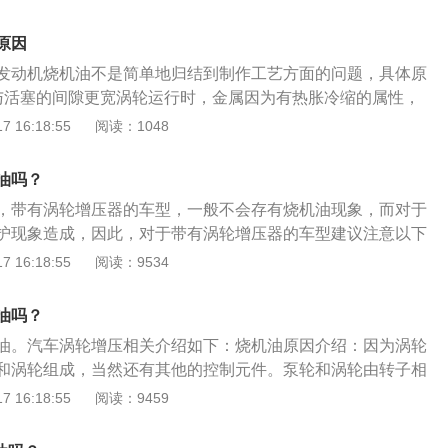
时，发动机机油在高温下变得非常稀薄。同时，在高温压力的
所以不用太担心。
易通过气缸壁汽化进入气缸燃烧室，与燃料一起燃烧。涡轮增
原因
改变排气量的情况下，利用涡轮增压器增加发动机的进气量，
发动机烧机油不是简单地归结到制作工艺方面的问题，具体原
废气排放得到了很好的控制，为全球实时节能减排做出了巨大
与活塞的间隙更宽涡轮运行时，金属因为有热胀冷缩的属性，
机制造技术已经非常成熟。与自然吸气发动机相比，涡轮增压
之间的间隙就会因为温度的快速升高而变小，所以涡轮增压发
 16:18:55
阅读：1048
情况得到了显著改善。即使有少量的机油会流入燃烧室，这个
发动机一开始设计的时候就得预留更宽的气缸与活塞间隙，这
所以不用太担心。
的时候，就会有更多的机油油气窜进燃烧室，形成烧机油。解
油吗？
或者维修气缸和活塞。2、油气分离器的工艺问题现今的工
，带有涡轮增压器的车型，一般不会存有烧机油现象，而对于
离不彻底，部分机油蒸汽随着混合气进了燃烧室一起燃烧，而
护现象造成，因此，对于带有涡轮增压器的车型建议注意以下
油气分离器的材质、设计要求更高，这样相对来说涡轮增压发
合成润滑油和定期更换、清洁空滤，其次，在行驶过程中，车
 16:18:55
阅读：9534
油了。解决办法：建议及时检查汽油分离问题。3、转子通过
勿立即熄火。突然熄火，机油润滑会中断，涡轮增压器内部的
轮增压器主要由泵轮和涡轮组成，泵轮和涡轮由转子想连，转
带走，容易造成涡轮增压器转轴与轴套之间“咬死”。
常高，所以涡轮增压器一般用全浮动轴承，由机油来进行润滑
油吗？
讲也造成了机油的过多消耗。解决办法：建议检查转子和润滑
油。汽车涡轮增压相关介绍如下：烧机油原因介绍：因为涡轮
和涡轮组成，当然还有其他的控制元件。泵轮和涡轮由转子相
转速将达到每分钟十几万转，如此高的转速令到常见的机械滚
 16:18:55
阅读：9459
正常工作，因此涡轮增压器普遍采用全浮动轴承，由机油来进
涡轮增压发动机使用机油介绍：涡轮增压发动机最好使用全合