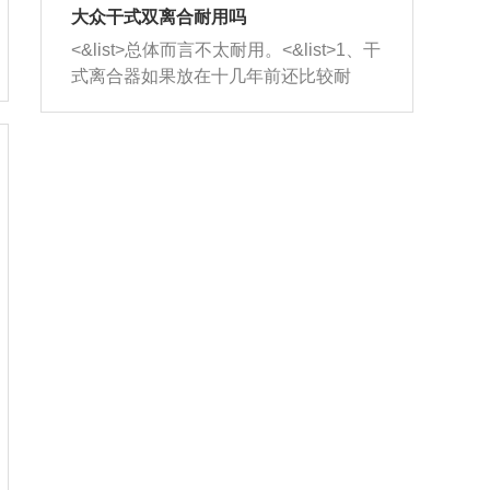
室，最后形成废气排出，就可以让三元
无法制作，需要将车辆送到修理厂或4s
造成烧机油。<&list>3、机油粘度。使用
大众干式双离合耐用吗
催化器得到清洗，排气管堵塞的情况就
店；<&list>2.车辆半轴套管防尘罩破
机油粘度过小的话，同样会有烧机油现
<&list>总体而言不太耐用。<&list>1、干
能够得到解决。
裂，破裂后会出现漏油现象，使半轴磨
象，机油粘度过小具有很好的流动性，
式离合器如果放在十几年前还比较耐
损严重，磨损的半轴容易损坏，产生异
容易窜入到气缸内，参与燃烧。<&list>
用，但是由于现在的汽车发动机动力输
响；<&list>3.稳定器的转向胶套和球头
4、机油量。机油量过多，机油压力过
出越来越高，使得干式离合器散热不足
老化，一般是使用时间过长造成的。解
大，会将部分机油压入气缸内，也会出
的缺陷也逐渐暴露出来。<&list>2、由于
决方法是更换新的质量好的转向橡胶套
现烧机油。<&list>5、机油滤清器堵塞：
干式双离合的工作环境暴露在空气中，
和球头。
会导致进气不畅，使进气压力下降，形
而离合器的散热也是通离合器罩上面的
成负压，使机油在负压的情况下吸入燃
几个小孔来进行散热。但是在行驶过程
烧室引起烧机油。<&list>6、正时齿轮或
中变速箱需要换挡，就不得不使得离合
链条磨损：正时齿轮或链条的磨损会引
器频繁工作。<&list>3、长时间的低速行
起气阀和曲轴的正时不同步。由于轮齿
驶以及过于频繁的启停，导致离合器的
或链条磨损产生的过量侧隙，使得发动
温度不断升高，而低速行驶时空气流动
机的调节无法实现：前一圈的正时和下
效率不高，无法将离合器中的热量有效
一圈可能就不一样。当气阀和活塞的运
的带走，导致离合器内部的温度不断升
动不同步时，会造成过大的机油消耗。
高，加速离合器的磨损。
解决方法：更换正时齿轮或链条。<&list
>7、内垫圈、进风口破裂：新的发动机
设计中，经常采用各种由金属和其他材