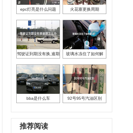
epc灯亮是什么问题
火花塞更换周期
驾驶证到期没有换,逾期
玻璃水冻住了如何解
怎么办??
决？
bba是什么车
92号95号汽油区别
推荐阅读