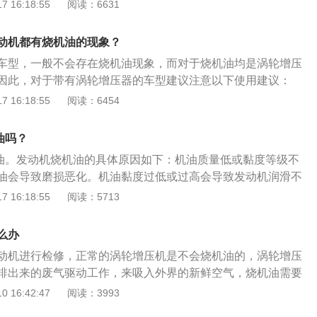
度全部大大升高，因此发动机寿命会比同样排量没有经过增压
 16:18:55
阅读：6631
力增大直接导致温度升高发动机油在高温下变得很稀，同时在
下容易汽化通过汽缸壁进入气缸燃烧室，和燃油一起被烧。
动机都有烧机油的现象？
机可以在不改变排气量的前提下，利用涡轮增压器增加发动机
车型，一般不会存在烧机油现象，而对于烧机油均是涡轮增压
动机动力。很好的控制了尾气排放，为全球实时节能减排做出
因此，对于带有涡轮增压器的车型建议注意以下使用建议：
目前的发动机制造技术已经非常成熟，相比自然吸气发动机，
油和定期更换、清洁空滤。2、在行驶过程中，车辆高速运转
 16:18:55
阅读：6454
机油的状况已经得到非常明显的改善，即便是有一少部分机油
。突然熄火，机油润滑会中断，涡轮增压器内部的热量也无法
个量也非常小，不必太过担心。
造成涡轮增压器转轴与轴套之间“咬死”。3、发动机突然熄火
油吗？
器的机油停止流动，如果此时排气管的温度很高，其热量就会
烧机油。发动机烧机油的具体原因如下：机油质量低或黏度等级不
器壳体上，将停留在增压器内部的机油熬成积炭。4、积炭越
油会导致磨损恶化。机油黏度过低或过高会导致发动机润滑不
进油口，导致轴套缺油，加速涡轮转轴与轴套之间的磨损，甚
气缸壁的磨损，降低密封性能，导致燃油燃烧。机油加注超
 16:18:55
阅读：5713
重后果。
中线时，由于机油压力高，发动机润滑过程中飞溅润滑的零件
燃烧。涡轮增压器漏油：涡轮增压器的涡轮轴有润滑的浮动轴
么办
油会导致机油从涡轮增压器渗入排气管，当排气管温度较高
动机进行检修，正常的涡轮增压机是不会烧机油的，涡轮增压
放到蓝烟中。
排出来的废气驱动工作，来吸入外界的新鲜空气，烧机油需要
，清理车辆发动机的节气门，清除发动机里的积碳。涡轮增压
 16:42:47
阅读：3993
和涡轮所组成的一个整体，与燃烧汽轮机的主要差别在于该机