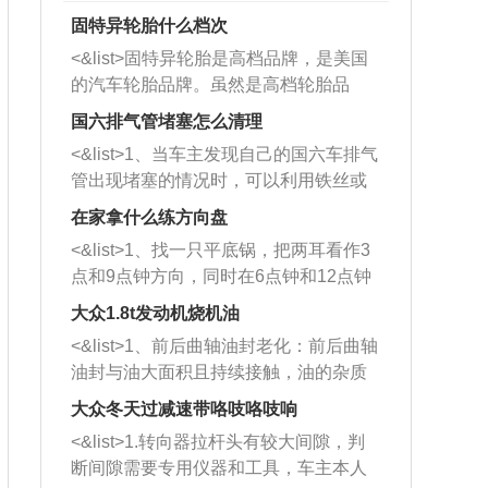
固特异轮胎什么档次
<&list>固特异轮胎是高档品牌，是美国
的汽车轮胎品牌。虽然是高档轮胎品
牌，但是中高低端的轮胎都有生产，这
国六排气管堵塞怎么清理
也是为了更好的开拓市场。
<&list>1、当车主发现自己的国六车排气
管出现堵塞的情况时，可以利用铁丝或
者是细棍，直接将杂物给取出来，如果
在家拿什么练方向盘
堵塞情况比较严重，也可以采取应急措
<&list>1、找一只平底锅，把两耳看作3
施。 <&list>2、直接利用木棍将所有的
点和9点钟方向，同时在6点钟和12点钟
杂物推到排气管里面的位置处，然后将
方向做一个标记。 <&list>2、双手握住
三元催化器拆解开，就可以将堵塞的东
大众1.8t发动机烧机油
平底锅两耳，然后往左打半圈、一圈、
西取出来。但如果是因为积碳过多引起
<&list>1、前后曲轴油封老化：前后曲轴
一圈半的练习，往右同样也要打相同的
的堵塞，就需要将三元催化器泡在草酸
油封与油大面积且持续接触，油的杂质
圈数。 <&list>3、最后强调要反复练
中进行清洗。 <&list>3、也可以利用清
和发动机内持续温度变化使其密封效果
习，这样就可以形成肌肉记忆，在真实
大众冬天过减速带咯吱咯吱响
洗剂对堵塞的情况得到解决，将清洗剂
逐渐减弱，导致渗油或漏油。<&list>2、
驾驶车辆时，不需要记忆也能打好方
放在燃油箱中，与燃油混合后，车辆启
<&list>1.转向器拉杆头有较大间隙，判
活塞间隙过大：积碳会使活塞环与缸体
向。
动时，就可以和汽油一起进入到燃烧
断间隙需要专用仪器和工具，车主本人
的间隙扩大，导致机油流入燃烧室中，