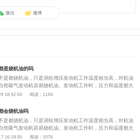
微信
微博
都是烧机油的吗
不是都烧机油，只是涡轮增压发动机工作温度相当高，对机油
自然吸气发动机容易烧机油。发动机工作时，压力和温度都大
机寿命会比相同排量的发动机不增压时短。压力的增加直接导
 18:52:50
阅读：1159
时，发动机机油在高温下变得非常稀薄。同时，在高温压力的
易通过气缸壁汽化进入气缸燃烧室，与燃料一起燃烧。涡轮增
都会烧机油吗
改变排气量的情况下，利用涡轮增压器增加发动机的进气量，
不是都烧机油，只是涡轮增压发动机工作温度相当高，对机油
废气排放得到了很好的控制，为全球实时节能减排做出了巨大
自然吸气发动机容易烧机油。发动机工作时，压力和温度都大
机制造技术已经非常成熟。与自然吸气发动机相比，涡轮增压
机寿命会比相同排量的发动机不增压时短。压力的增加直接导
 16:18:55
阅读：1076
情况得到了显著改善。即使有少量的机油会流入燃烧室，这个