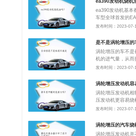
ea390发动机烧
成机油。因为全合
ea390发动机基
解，后又与其它多
车型全球首发的E
成分更稳定、阻力
更可以将动力水平
发布时间：2023-07-17
动机，所以可能会有
L、3.6L等不同
是不是涡轮增压的
0°-15°），结
涡轮增压的车不是
机的进气量，从而
轮增压器后，其最
发布时间：2023-07-17
工作原理：利用废
构成：汽油机涡轮
涡轮增压发动机容
器压缩空气，由中
涡轮增压发动机相
组成。
压发动机更容易烧
于金属都有热胀冷
发布时间：2023-07-17
温度的快速上升而
的时候预留了更宽
涡轮增压的汽车烧
样，在发动机启动
涡轮增压发动机并