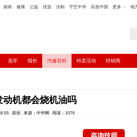
插画
健康
公益
优选
法制
守艺中华
应急中国
更多
地
选车
报价
汽修百科
特卖活动
经销商
发动机都会烧机油吗
8:55
原创
来源：中华网
阅读：1076
咨询技师