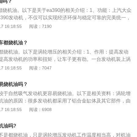
机油吗？
成机油是经过人工制造的机油。其选用天然物质进行化学分
本都烧机油。以下是关于ea390的相关介绍：1、功能：上汽大众
种物质合成，最后才生产出合成机油。因此全合成机油的化学
A390发动机，不仅可以实现经济环保与稳定可靠的完美统一，
更小，可以在降低油耗的同时，更好的保护引擎。
和驾乘体验提升至全新境界。4、概述：EA390由于是进口发
 16:18:55
阅读：7190
点陌生。EA390为VR6自然吸气发动机系列，有3.0L、3.2
排量，采用燃油直喷技术，每缸4气门，发动机夹角很小（只有1
车都烧机油？
构紧凑。大众途昂上搭载的就是EA390的发动机。
都烧机油。以下是涡轮增压的相关介绍：1、作用：提高发动
提高发动机的功率和扭矩，让车子更有劲。一台发动机装上涡
大功率与未装增压器的时候相比可以增加40%甚至更高。2、
 16:18:55
阅读：7047
气驱动排气轮，从而带动进气轮旋转，达到增加进气量。3、
增压系统是由涡轮增压器和中冷器两部分组成，通过涡轮增压
易烧机油吗？
冷器对压缩后的空气进行冷却。涡轮增压器由涡轮室和增压器
较于自然吸气发动机更容易烧机油。以下是相关资料：涡轮增
机油的原因：很多发动机都采用了铝合金缸体及其它部件，由
缩的现象，涡轮运行时，发动机气缸与活塞之间的间隙会因为
 16:18:55
阅读：6908
缩小，所以涡轮增压发动机相较于自然吸气发动机在最初设计
的气缸与活塞间隙，以免高温膨胀后导致部件挤压受损。这
机油吗?
时，在使用相同粘度的机油的情况下，涡轮增压发动机相较于
不是都烧机油，只是涡轮增压发动机工作温度相当高，对机油