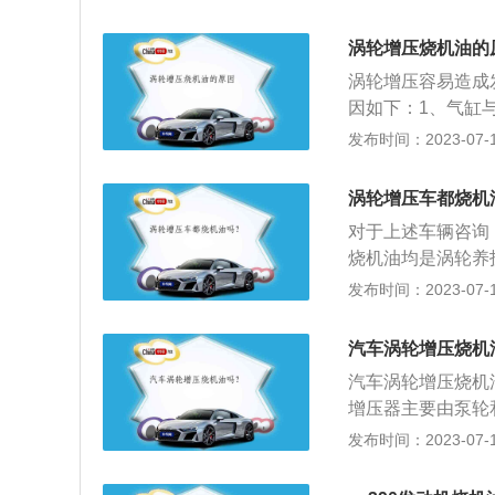
致温度的升高。同
量也是非常少的，
主要作用下，很容
涡轮增压烧机油的
压发动机可以在不
涡轮增压容易造成
提高发动机功率。
因如下：1、气缸
贡献。目前，发动
发动机气缸与活塞
发布时间：2023-07-17
发动机的机油燃烧
动机相对自然吸气
量也是非常少的，
样汽车刚开始运行
涡轮增压车都烧机
决办法：建议更换
对于上述车辆咨询
艺，油气分离器分
烧机油均是涡轮养
涡轮增压发动机对
使用建议建议使用
发布时间：2023-07-17
动机就更容易烧机
辆高速运转后，切
机油润滑与冷却涡
热量也无法被机油
子工作时的转速非
汽车涡轮增压烧机
和冷却，这方面来
汽车涡轮增压烧机
油问题。
增压器主要由泵轮
连，转子工作时的
发布时间：2023-07-17
针或滚珠轴承无法
行润滑以及冷却。