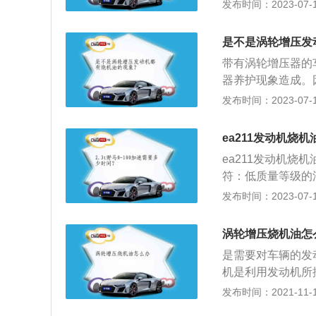
作时候的压力和温
发布时间：2023-07-17
的发动机要短。压
高温压力主要作用
是不是涡轮增压发
2、涡轮增压发动
带有涡轮增压器的
的进气量，提升发
器养护现象造成。
了不小贡献。3、
1、使用合成润滑
发布时间：2023-07-17
涡轮增压发动机烧
后，切勿立即熄火
会流进燃烧室，这
被机油带走，容易
ea211发动机烧机
后，通往涡轮增压
ea211发动机
被吸收到涡轮增压
符：低质量等级的
积越多时就会阻塞
良，增加活塞环和
发布时间：2023-07-17
至产生“咬死”的严
量：当加油量超过
会进入燃烧室过度
涡轮增压烧机油怎
承，管路或轴承漏
是需要对车辆的发
时，油被烘烤并排
机是利用发动机所
更换发动机活塞环
发布时间：2021-11-10
器是离心式压气机