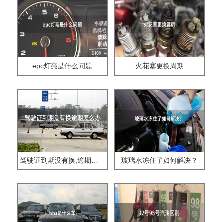
epc灯亮是什么问题
火花塞更换周期
驾驶证到期没有换,逾期怎么办??
玻璃水冻住了如何解决？