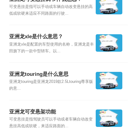
可变悬挂是指可以手动或车辆自动改变悬挂的高
低或软硬来适应不同路面的行驶...
亚洲龙xle是什么意思？
亚洲龙xle是配置的车型使用的名称，亚洲龙是丰
田旗下的一款中型轿车。以...
亚洲龙touring是什么意思
亚洲龙touring是亚洲龙2019款2.5Ltouring尊享版
的意...
亚洲龙可变悬架功能
可变悬挂是指驾驶员可以手动或者车辆自动改变
悬挂高低或软硬，来适应路面的...