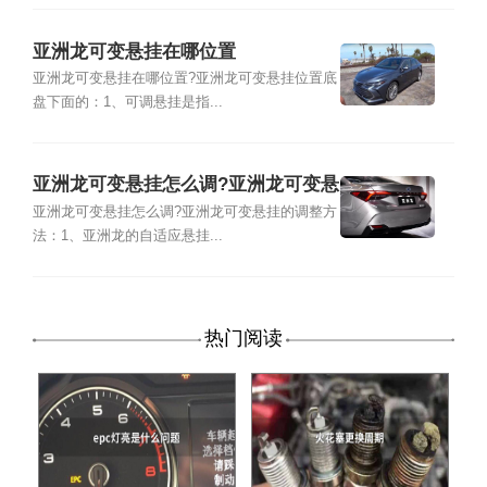
亚洲龙可变悬挂在哪位置
亚洲龙可变悬挂在哪位置?亚洲龙可变悬挂位置底
盘下面的：1、可调悬挂是指...
亚洲龙可变悬挂怎么调?亚洲龙可变悬
挂的调整方法
亚洲龙可变悬挂怎么调?亚洲龙可变悬挂的调整方
法：1、亚洲龙的自适应悬挂...
热门阅读