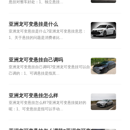
悬挂对整车好处：1、独立悬挂...
亚洲龙可变悬挂是什么
亚洲龙可变悬挂是什么?亚洲龙可变悬挂意思：
1、关于悬挂的问题是消费者比...
亚洲龙可变悬挂自己调吗
亚洲龙可变悬挂自己调吗?亚洲龙可变悬挂可以自
己调的：1、可调悬挂是指其...
亚洲龙可变悬挂怎么样
亚洲龙可变悬挂怎么样?亚洲龙可变悬挂挺好的
呢：1、可变悬挂是指可以手动...