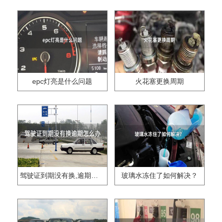
epc灯亮是什么问题
火花塞更换周期
驾驶证到期没有换,逾期怎么办??
玻璃水冻住了如何解决？