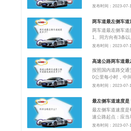
速公路、城市快速
制。而这个速度划
发布时间：2023-07-17
越自车。3、超车
驾驶校车、中型以
速也不尽相同同，
时更是如此。随着
以外的道路上行驶
线的公路，限速为
小，这是高速公路
两车道最左侧车道
中型以上载客载货
时70公里；进出
该紧凑和一气呵成
两车道最左侧车道
规定时速未达到百
弯、下陡坡时，限
道、来来回回非常
1、同方向有3条
过规定时速百分之
特殊时段和恶劣天
尽快地返回原车道
为每小时120公
发布时间：2023-07-17
型以上载客载货汽
度在50米以内以
的车辆，切忌在超
速为每小时60公
上行驶超过规定时
车辆安全也有保障
最左侧车道的最低
快速路以外的道路
高速公路两车道最
的最低车速为每小
车、中型以上载客
按照国内道路交通
速为每小时60公里
快速路以外的道路
0公里每小时，中间
次记3分。6、驾
那么最右侧是应急
发布时间：2023-07-17
路、城市快速路以
超车道，限速为：1
的，一次记1分。
别为：90-110
最左侧车道速度是
的设计有所不同，
最左侧车道速度是
120㎞/小时，
速公路起点：应当
通行最高速度会调整
辆，须在加速车道
发布时间：2023-07-17
《中华人民共和国
应在外侧车道行驶