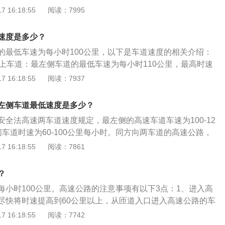
路上行驶超过规定时速百分之五十以上的，一次记12分。2、
分并没有统一的规定，不同地区或同一高速的不同路段，其限
 16:18:55
阅读：7995
时使用转向盘要平稳：高速公路上猛打转向盘很危险，在超车
上载客载货汽车、危险物品运输车辆在高速公路、城市快速路
需要在行车过程中时刻注意限速。2、法定限速：在没有中心
车速的提高，在转过相同的弯道时，转向盘的转动量逐渐减
超过规定时速百分之五十以上的，一次记9分。3、驾驶校车、
每小时40公里；同方向只有1条机动车道的公路，限速为每小
不能过猛转向，采用大弯道变更车道的直接原因。超车过程应
速度是多少？
汽车、危险物品运输车辆在高速公路、城市快速路上行驶超过
非机动车道，通过铁路道口、急弯路、窄路、窄桥以及掉头、转
，如果在200m以内有车，可以连续超越，否则，反复变更车
的最低车速为每小时100公里，以下是车道速度的相关介绍：
分之二十，或者在高速公路、城市快速路以外的道路上行驶超
速为每小时30公里。高速公路最高限速为每小时120公里。3、
危险。4、超车后要尽快返回原车道：在安全完成超车后，要
以上车道：最左侧车道的最低车速为每小时110公里，最高时速
二十以上未达到百分之五十的，一次记6分。4、驾驶校车、中
气限速：在普通公路行驶，遇雾、雨、雪、沙尘、冰雹，能见
。为了保证车辆的行驶顺利和安全，与超车道上车流速度不同
里，中间车道的最低车速为每小时90公里。最右侧车道的最低车
 16:18:55
阅读：7937
车、危险物品运输车辆以外的机动车在高速公路、城市快速路
及在冰雪、泥泞的道路上行驶时，限速为每小时30公里。
车道上连续行驶。这样既不干扰其他车辆的正常行驶，又对本
里每小时，最高时速为每小时120公里。2、同方向有四条车道：
速百分之二十以上未达到百分之五十，或者在高速公路、城市
。
车速为每小时110公里，最高时速为每小时120公里，中间车道
上行驶超过规定时速百分之五十以上的一次记6分。5、驾驶校
左侧车道最低速度是多少？
时90公里，最高时速为每小时120公里，最右侧车道的最低车
载货汽车、危险物品运输车辆以外的机动车在高速公路、城市
安全法高速两车道速度规定，最左侧的高速车道车速为100-12
每小时，最高时速为每小时120公里。
上行驶超过规定时速百分之二十以上未达到百分之五十的，一
车道时速为60-100公里每小时。同方向两车道的高速公路，
驶校车、中型以上载客载货汽车、危险物品运输车辆在高速公
车道，正常情况下是不能走的。高速三车道速度最左边一条是
 16:18:55
阅读：7861
外的道路上行驶超过规定时速百分之十以上未达到百分之二十
10-120公里每小时。中间和最右边的车辆为行车道，限速分
公里每小时和60-90公里每小时。高速公路的限速标准会根据高速
？
在路面平坦的多车道高速上，高速公路的最高速度一般限制在
每小时100公里。高速公路的注意事项有以下3点：1、进入高
而在山区、团雾多发路段和易发生交通事故的路段，高速公路的可
尽快将时速提高到60公里以上，从匝道入口进入高速公路的车
到100㎞/小时和80㎞/小时。高速公路车速相关规定：根据
上提高车速，驶入主车道时不得妨碍已在主车道行驶的车辆，
 16:18:55
阅读：7742
道路交通安全法实施条例》第七十八条：高速公路应当标明车
；2、车辆通行时：应当在行车道上行驶，小型客车在中间行