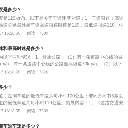
高车速不得超过每小时120公里，最低车速不得低于每小时60
客车、货运汽车等在右边行车道上行驶；3、不能任意变更车
上行驶的小型载客汽车最高车速不得超过每小时120公里，其
度是多少？
或者超越前车时，必须提前开启转向灯，夜间还须变换使用
每小时100公里，摩托车不得超过每小时80公里；道路限速标
是120km/h。以下是关于车道速度介绍：1、车道限速：高速
安全后再变更车道，超车时只允许使用相邻的车道。
述车道行驶车速的规定不一致的，按照道路限速标志标明的车
高速公路最外超车道高速限速限速是120，最低速限速110，中
扣分规定：超速处罚超过规定时速10%以内，仅给予警告，不
，最里侧车道通是90-60。高速公路最低限速60。最左侧车道最高
 16:18:55
阅读：7689
驶校车、中型以上载客载货汽车、危险物品运输车辆以外的机
/h，中间车道90~100Km/h，最右侧车道60~90Km/h。2、高速
城市快速路以外的道路上行驶超过规定时速百分之二十以上未
当标明车道的行驶速度，最高车速不得超过每小时120公里，
速和最高时速是多少？
，扣3分；驾驶校车、中型以上载客载货汽车、危险物品运输
每小时60公里。在高速公路上行驶的小型载客汽车最高车速不
城市快速路上行驶超过规定时速未达到百分之二十，或者在高
为以下两种情况：1、普通公路：（1）有一条道路中心线的城
0公里，其他机动车不得超过每小时100公里，摩托车不得超过每
路以外的道路上行驶超过规定时速百分之二十以上未达到百分
km/h，有一条道路中心线的公路最高限速70km/h。（2）以下
方向有2条车道，左侧车道的最低车速为每小时100公里。
；驾驶校车、中型以上载客载货汽车、危险物品运输车辆在高
速30km/h：遇雾、雨、雪、沙尘、冰雹，能见度在50米以内
 16:18:55
阅读：7676
路以外的道路上行驶超过规定时速百分之五十以上的，扣9
的道路上行驶时；掉头、转弯、窄路、窄桥、下陡坡、进出非
型以上载客载货汽车、危险物品运输车辆在高速公路、城市快
路道口时；牵引发生故障的机动车时。2、高速公路：（1）同
多少？
定时速百分之二十以上，或者驾驶其他机动车在高速公路、城
道最低限速100km/h。（2）同向3车道时，左侧车道最低限速
道，左侧车道的最低车速为每小时100公里；若同方向有3条以
过规定时速百分之五十以上的，扣12分。
车道最低限速90km/h，右侧车道最低限速60km/h。
道的最低车速为每小时110公里。拓展内容：1、《道路交通安
定：行人、非机动车、拖拉机、轮式专用机械车、铰接式客车、
 16:18:55
阅读：7639
他设计最高时速低于七十公里的机动车，不得进入高速公路。
标明的最高时速不得超过一百二十公里。2、《道路交通安全
侧车道车速是多少？