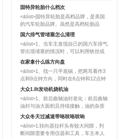
固特异轮胎什么档次
<&list>固特异轮胎是高档品牌，是美国
的汽车轮胎品牌。虽然是高档轮胎品
牌，但是中高低端的轮胎都有生产，这
国六排气管堵塞怎么清理
也是为了更好的开拓市场。
<&list>1、当车主发现自己的国六车排气
管出现堵塞的情况时，可以利用铁丝或
者是细棍，直接将杂物给取出来，如果
在家拿什么练方向盘
堵塞情况比较严重，也可以采取应急措
<&list>1、找一只平底锅，把两耳看作3
施。 <&list>2、直接利用木棍将所有的
点和9点钟方向，同时在6点钟和12点钟
杂物推到排气管里面的位置处，然后将
方向做一个标记。 <&list>2、双手握住
三元催化器拆解开，就可以将堵塞的东
大众1.8t发动机烧机油
平底锅两耳，然后往左打半圈、一圈、
西取出来。但如果是因为积碳过多引起
<&list>1、前后曲轴油封老化：前后曲轴
一圈半的练习，往右同样也要打相同的
的堵塞，就需要将三元催化器泡在草酸
油封与油大面积且持续接触，油的杂质
圈数。 <&list>3、最后强调要反复练
中进行清洗。 <&list>3、也可以利用清
和发动机内持续温度变化使其密封效果
习，这样就可以形成肌肉记忆，在真实
大众冬天过减速带咯吱咯吱响
洗剂对堵塞的情况得到解决，将清洗剂
逐渐减弱，导致渗油或漏油。<&list>2、
驾驶车辆时，不需要记忆也能打好方
放在燃油箱中，与燃油混合后，车辆启
<&list>1.转向器拉杆头有较大间隙，判
活塞间隙过大：积碳会使活塞环与缸体
向。
动时，就可以和汽油一起进入到燃烧
断间隙需要专用仪器和工具，车主本人
的间隙扩大，导致机油流入燃烧室中，