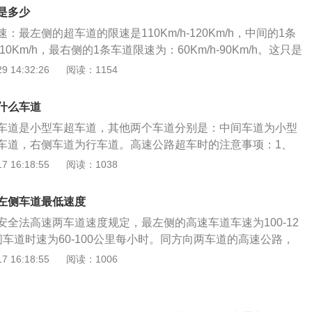
得低于每小时60公里。在高速公路上行驶的小型载客汽车最高
是多少
时120公里，其他机动车不得超过每小时100公里，摩托车不得
最左侧的超车道的限速是110Km/h-120Km/h，中间的1条
里。同方向有2条车道的，左侧车道的最低车速为每小时100公
110Km/h，最右侧的1条车道限速为：60Km/h-90Km/h。这只是
以上车道的，最左侧车道的最低车速为每小时110公里，中间车
道的各自限速，假如高速路段是坡道闸道等特殊情况，那么会
 14:32:26
阅读：1154
小时90公里。道路限速标志标明的车速与上述车道行驶车速的
。按照《中华人民共和国道路交通安全法实施条例》，第七十
照道路限速标志标明的车速行驶。
当标明车道的行驶速度，最高车速不得超过每小时120公里，
什么车道
每小时60公里。在高速公路上行驶的小型载客汽车最高车速不
车道是小型车超车道，其他两个车道分别是：中间车道为小型
0公里，其他机动车不得超过每小时100公里，摩托车不得超过每
车道，右侧车道为行车道。高速公路超车时的注意事项：1、
方向有2条车道的，左侧车道的最低车速为每小时100公里；同方
机：高速公路上的超车事故率高，每次超车时驾驶员都要面临
 16:18:55
阅读：1038
的，最左侧车道的最低车速为每小时110公里，中间车道的最低
自己驾驶的车辆与车流中的车辆性能相差不多，能不超就不要
公里。道路限速标志标明的车速与上述车道行驶车速的规定不一
但不能使全程的行驶时间缩短多少，而且有可能将自己置身于
速标志标明的车速行驶。
左侧车道最低速度
的危险境地。只有当车辆的技术状况与前车相差很大，并能在
安全法高速两车道速度规定，最左侧的高速车道车速为100-12
开的情况下，才有必要在恰当的时机将其超越。2、注意并
车道时速为60-100公里每小时。同方向两车道的高速公路，
并行及后续车辆情况。如果感到确有必要超车，必须确认超车
车道，正常情况下是不能走的。高速三车道速度最左边一条是
 16:18:55
阅读：1006
没有其他车辆，同时还必须确认同行车道上没有车辆企图超越
10-120公里每小时。中间和最右边的车辆为行车道，限速分
使用转向盘要平稳：高速公路上猛打转向盘很危险，在超车时
公里每小时和60-90公里每小时。高速公路的限速标准会根据高速
速的提高，在转过相同的弯道时，转向盘的转动量逐渐减小，
在路面平坦的多车道高速上，高速公路的最高速度一般限制在
过猛转向，采用大弯道变更车道的直接原因。超车过程应该紧