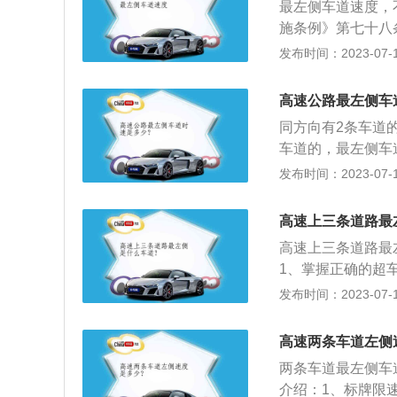
最左侧车道速度，
120㎞/小时，
凑和一气呵成，如
施条例》第七十八
通行最高速度会调整
来回回非常危险。
度。在高速公路上
发布时间：2023-07-17
《中华人民共和国
返回原车道。为了
机动车不得超过每
道的行驶速度，最
辆，切忌在超车道
低于每小时60公
公里；在高速公路
高速公路最左侧车
安全也有保障。
里；同方向有3条
他机动车不得超过
同方向有2条车道
道的最低车速为每
志标明的车速与上
车道的，最左侧车
规定不一致的，按
速行驶。高速超速
时90公里。路限
发布时间：2023-07-17
行驶不得超过限速
进行扣分处罚；驾
路限速度标志标明
动车不得超过下列
动车在高速公路、
定：高速公路应当
时30公里，公路为
高速上三条道路最
达到百分之五十的
低车自速度也不得
为每小时50公里
车辆在高速公路、
高速上三条道路最
超过每小时120
之一的，最高行驶
速公路、城市快速
1、掌握正确的超
时80公里。
机械车不得超过每
之五十的，扣6分
面临危险的境地。
发布时间：2023-07-17
窄路、窄桥时；(
速公路、城市快速
不要超车，因为那
见度在50米以内时
分；驾驶校车、中
身于反复超车与被
高速两条车道左侧
车时。超速行驶处
速路上行驶超过规
能在超越后迅速将
分分值规定1、驾
两条车道最左侧车道
市快速路上行驶超
并行：超车时要注
路、城市快速路上
介绍：1、标牌限
车道上的安全距离