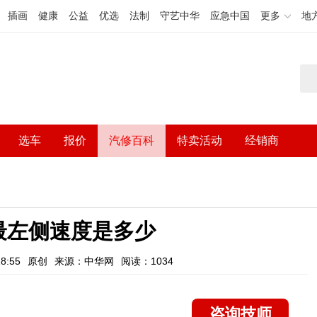
插画
健康
公益
优选
法制
守艺中华
应急中国
更多
地
选车
报价
汽修百科
特卖活动
经销商
最左侧速度是多少
8:55
原创
来源：中华网
阅读：1034
咨询技师