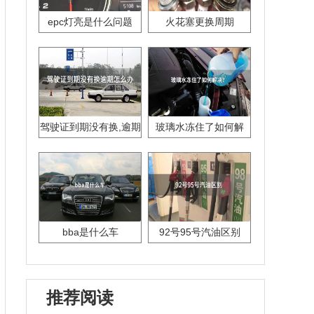
epc灯亮是什么问题
火花塞更换周期
驾驶证到期没有换,逾期
玻璃水冻住了如何解
怎么办??
决？
bba是什么车
92号95号汽油区别
推荐阅读