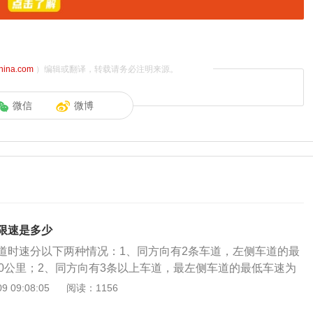
china.com
）编辑或翻译，转载请务必注明来源。
微信
微博
限速是多少
道时速分以下两种情况：1、同方向有2条车道，左侧车道的最
00公里；2、同方向有3条以上车道，最左侧车道的最低车速为
。具体法规如下：《中华人民共和国道路交通安全法实施条例》
 09:08:05
阅读：1156
公路应当标明车道的行驶速度，最高车速不得超过每小时120