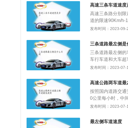
公里，最低车速不
高速三条车道速度
车速不得超过每小
高速三条路分别限速：
超过每小时80公
道的限速90Km/h-
里；同方向有3条
一般高速路3条车
发布时间：2023-09-29
道的最低车速为每
有另外的限速规定
规定不一致的，按
八条，高速公路应
三条道路最左侧是
最低车速不得低于
三条道路最左侧的
得超过每小时12
车行车道和大车超
小时80公里。同
掌握正确的超车时
发布时间：2023-07-17
向有3条以上车道
危险的境地。如果
车速为每小时90
超车，因为那样不
致的，按照道路限
高速公路两车道最
反复超车与被超车
按照国内道路交通
超越后迅速将其甩
0公里每小时，中间
行：超车时要注意
那么最右侧是应急
发布时间：2023-07-17
道上的安全距离内
超车道，限速为：1
自车。3、超车时
别为：90-110
更是如此。随着车
最左侧车道速度
的设计有所不同，
这是高速公路不能