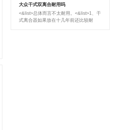
室，最后形成废气排出，就可以让三元
无法制作，需要将车辆送到修理厂或4s
造成烧机油。<&list>3、机油粘度。使用
大众干式双离合耐用吗
催化器得到清洗，排气管堵塞的情况就
店；<&list>2.车辆半轴套管防尘罩破
机油粘度过小的话，同样会有烧机油现
<&list>总体而言不太耐用。<&list>1、干
能够得到解决。
裂，破裂后会出现漏油现象，使半轴磨
象，机油粘度过小具有很好的流动性，
式离合器如果放在十几年前还比较耐
损严重，磨损的半轴容易损坏，产生异
容易窜入到气缸内，参与燃烧。<&list>
用，但是由于现在的汽车发动机动力输
响；<&list>3.稳定器的转向胶套和球头
4、机油量。机油量过多，机油压力过
出越来越高，使得干式离合器散热不足
老化，一般是使用时间过长造成的。解
大，会将部分机油压入气缸内，也会出
的缺陷也逐渐暴露出来。<&list>2、由于
决方法是更换新的质量好的转向橡胶套
现烧机油。<&list>5、机油滤清器堵塞：
干式双离合的工作环境暴露在空气中，
和球头。
会导致进气不畅，使进气压力下降，形
而离合器的散热也是通离合器罩上面的
成负压，使机油在负压的情况下吸入燃
几个小孔来进行散热。但是在行驶过程
烧室引起烧机油。<&list>6、正时齿轮或
中变速箱需要换挡，就不得不使得离合
链条磨损：正时齿轮或链条的磨损会引
器频繁工作。<&list>3、长时间的低速行
起气阀和曲轴的正时不同步。由于轮齿
驶以及过于频繁的启停，导致离合器的
或链条磨损产生的过量侧隙，使得发动
温度不断升高，而低速行驶时空气流动
机的调节无法实现：前一圈的正时和下
效率不高，无法将离合器中的热量有效
一圈可能就不一样。当气阀和活塞的运
的带走，导致离合器内部的温度不断升
动不同步时，会造成过大的机油消耗。
高，加速离合器的磨损。
解决方法：更换正时齿轮或链条。<&list
>7、内垫圈、进风口破裂：新的发动机
设计中，经常采用各种由金属和其他材