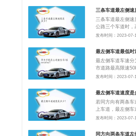
道的行驶速度，最
车道上行驶，大型
公里；在高速公路
三条车道最左侧速
道：需要变更车道
他机动车不得超过
三条车道最左侧速度
远、近光灯，确认
志标明的车速与上
公路三个车道时，
速行驶。高速超速
间道通110-90
发布时间：2023-07-17
进行扣分处罚；驾
时速110~120Km
动车在高速公路、
规定：高速公路应
最左侧车道最低时
达到百分之五十的
最低车速不得低于
车辆在高速公路、
最左侧车道车速分
得超过每小时12
速公路、城市快速
市道路最高限速50
小时80公里。同
之五十的，扣6分
特殊情境下，最高限
发布时间：2023-07-17
速公路、城市快速
时；在冰雪、泥泞
分；驾驶校车、中
机动车道、通过铁
最左侧车道速度是
速路上行驶超过规
向2车道时，左侧车
若同方向有两条车
市快速路上行驶超
110km/h，中间
上车道，最左侧车
全法》第67条规
发布时间：2023-07-17
全挂拖斗车以及其
高速公路限速标志
同方向两条车道左