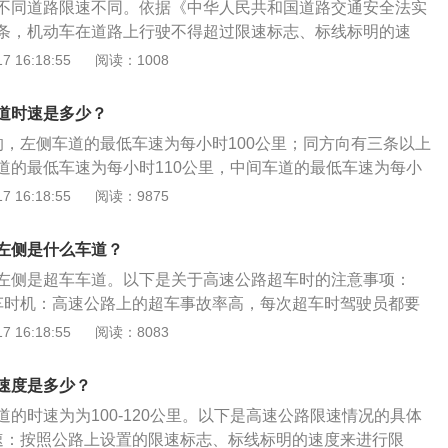
不同道路限速不同。依据《中华人民共和国道路交通安全法实
而在山区、团雾多发路段和易发生交通事故的路段，高速公路的可
果在200m以内有车，可以连续超越，否则，反复变更车道、来
条，机动车在道路上行驶不得超过限速标志、标线标明的速
到100㎞/小时和80㎞/小时。高速公路车速相关规定：根据
4、超车后要尽快返回原车道：在安全完成超车后，要尽快地
行驶，小型载客汽车最高车速不得超过每小时120公里，其他
 16:18:55
阅读：1008
道路交通安全法实施条例》第七十八条：高速公路应当标明车
保证车辆的行驶顺利和安全，与超车道上车流速度不同的车
小时100公里，摩托车不得超过每小时80公里，最低车速不得
高车速不得超过每小时120公里，最低车速不得低于每小时60
上连续行驶。这样既不干扰其他车辆的正常行驶，又对本车辆
里。同方向有2条车道的，左侧车道的最低车速为每小时100公
上行驶的小型载客汽车最高车速不得超过每小时120公里，其
道时速是多少？
以上车道的，最左侧车道的最低车速为每小时110公里，中间车
每小时100公里，摩托车不得超过每小时80公里；道路限速标
的，左侧车道的最低车速为每小时100公里；同方向有三条以上
小时90公里。道路限速标志标明的车速与上述车道行驶车速的
述车道行驶车速的规定不一致的，按照道路限速标志标明的车
道的最低车速为每小时110公里，中间车道的最低车速为每小
照道路限速标志标明的车速行驶。第四十五条机动车在道路上
扣分规定：超速处罚超过规定时速10%以内，仅给予警告，不
速度标志标明的车速与上述车道行驶车速的规定不一致的，按照
 16:18:55
阅读：9875
标志、标线标明的速度。在没有限速标志、标线的道路上，机
驶校车、中型以上载客载货汽车、危险物品运输车辆以外的机
的车速行驶。《中华人民共和国路交通安全法实施条例》规
最高行驶速度：(一)没有道路中心线的道路，城市道路为每小
城市快速路以外的道路上行驶超过规定时速百分之二十以上未
标明车道的行驶速度，最高车速不得超过每小时120公里，最
每小时40公里；(二)同方向只有1条机动车道的道路，城市道路
左侧是什么车道？
，扣3分；驾驶校车、中型以上载客载货汽车、危险物品运输
低于每小时60公里。在高速公路上行驶的小汽车最高车速不得
，公路为每小时70公里。第四十六条机动车行驶中遇有下列情形
城市快速路上行驶超过规定时速未达到百分之二十，或者在高
左侧是超车车道。以下是关于高速公路超车时的注意事项：
公里，其他机动车不得超过每小时100公里，摩托车不得超过每小
速度不得超过每小时30公里，其中拖拉机、电瓶车、轮式专用
路以外的道路上行驶超过规定时速百分之二十以上未达到百分
车时机：高速公路上的超车事故率高，每次超车时驾驶员都要
小时15公里：(一)进出非机动车道，通过铁路道口、急弯路、
；驾驶校车、中型以上载客载货汽车、危险物品运输车辆在高
如果自己驾驶的车辆与车流中的车辆性能相差不多，能不超就
 16:18:55
阅读：8083
二)掉头、转弯、下陡坡时；(三)遇雾、雨、雪、沙尘、冰雹，能
路以外的道路上行驶超过规定时速百分之五十以上的，扣9
样不但不能使全程的行驶时间缩短多少，而且有可能将自己置
；(四)在冰雪、泥泞的道路上行驶时；(五)牵引发生故障的机动
型以上载客载货汽车、危险物品运输车辆在高速公路、城市快
超车的危险境地。只有当车辆的技术状况与前车相差很大，并
速度是多少？
罚不同依据《道路交通安全违法行为记分管理办法》第二章记
定时速百分之二十以上，或者驾驶其他机动车在高速公路、城
其甩开的情况下，才有必要在恰当的时机将其超越。2、注意
驶校车、中型以上载客载货汽车、危险物品运输车辆在高速公
的时速为为100-120公里。以下是高速公路限速情况的具体
过规定时速百分之五十以上的，扣12分。
意并行及后续车辆情况。如果感到确有必要超车，必须确认超
行驶超过规定时速百分之二十以上，或者驾驶其他机动车在高
速：按照公路上设置的限速标志、标线标明的速度来进行限
内没有其他车辆，同时还必须确认同行车道上没有车辆企图超