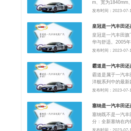
m、宽为1840mm
V、TNGA2.5
发布时间：2023-07-17
大系列十款车型。
车身的设计呈流线
皇冠是一汽丰田还
皇冠是一汽丰田旗
华与舒适。200
产，于21日上市
发布时间：2023-07-17
和广汽丰田的区别
同，一汽丰田主打
霸道是一汽丰田还
丰田的售后服务更
霸道是属于一汽丰
洋舰系列中的最新款
v6发动机，排量3
发布时间：2023-07-17
03年年底时，由
受大众的认可，所
塞纳是一汽丰田还
种全新的形象出现
塞纳既不是一汽丰
驰、花冠、卡罗拉
分：全新塞纳在内
车以及客车柯斯达
台都是偏向驾驶员
发布时间：2023-07-17