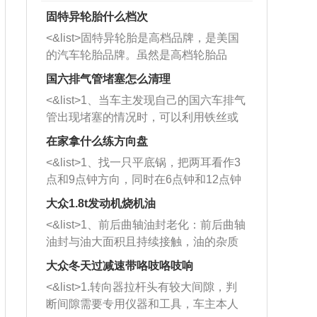
固特异轮胎什么档次
<&list>固特异轮胎是高档品牌，是美国
的汽车轮胎品牌。虽然是高档轮胎品
牌，但是中高低端的轮胎都有生产，这
国六排气管堵塞怎么清理
也是为了更好的开拓市场。
<&list>1、当车主发现自己的国六车排气
管出现堵塞的情况时，可以利用铁丝或
者是细棍，直接将杂物给取出来，如果
在家拿什么练方向盘
堵塞情况比较严重，也可以采取应急措
<&list>1、找一只平底锅，把两耳看作3
施。 <&list>2、直接利用木棍将所有的
点和9点钟方向，同时在6点钟和12点钟
杂物推到排气管里面的位置处，然后将
方向做一个标记。 <&list>2、双手握住
三元催化器拆解开，就可以将堵塞的东
大众1.8t发动机烧机油
平底锅两耳，然后往左打半圈、一圈、
西取出来。但如果是因为积碳过多引起
<&list>1、前后曲轴油封老化：前后曲轴
一圈半的练习，往右同样也要打相同的
的堵塞，就需要将三元催化器泡在草酸
油封与油大面积且持续接触，油的杂质
圈数。 <&list>3、最后强调要反复练
中进行清洗。 <&list>3、也可以利用清
和发动机内持续温度变化使其密封效果
习，这样就可以形成肌肉记忆，在真实
大众冬天过减速带咯吱咯吱响
洗剂对堵塞的情况得到解决，将清洗剂
逐渐减弱，导致渗油或漏油。<&list>2、
驾驶车辆时，不需要记忆也能打好方
放在燃油箱中，与燃油混合后，车辆启
<&list>1.转向器拉杆头有较大间隙，判
活塞间隙过大：积碳会使活塞环与缸体
向。
动时，就可以和汽油一起进入到燃烧
断间隙需要专用仪器和工具，车主本人
的间隙扩大，导致机油流入燃烧室中，