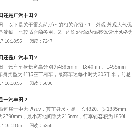
供12扬声器、在线导航，苹果Carplay、AndroidAuto、抬头显
丰田最新的主被动安全系统。2、动力方面：混动版丰田Sienn
田还是广汽丰田？
.5L+两台电机组成混合动力总成，最大输出243匹马力，且提
田。以下是关于雷克萨斯es的相关介绍：1、外观:外观大气优
配置方面：据说将会提供车载冰箱、脚踢感应关/闭滑动门、侧
条流畅，比较适合商务用。2、内饰:内饰:内饰整体设计风格为
功能，另外，Sienna将有TRIMs-LE，XLE，XSE，Limite
丰富，做工精致细腻，坐椅舒适；全景天窗设计以及导航系统
 16:18:55
阅读：7247
配置可选。
意；网友称“触摸的显示屏幕，很有档次，也很实用”。3、空间:
，座椅宽大，乘坐宽松得体。
田还是广汽丰田？
，该车车身长宽高分别为4885mm、1840mm、1455mm，
，车身类型为4门5座三厢车，最高车速每小时为205千米，前悬
悬架，后悬架是e型多连杆式独立悬架。凯美瑞搭载了2.0l自然
 16:18:55
阅读：5830
率是131kw，最大扭矩是210nm，与其匹配的是10挡无级变
、米双色内饰，搭配有木纹和钢琴烤漆饰板，配以少量皮革点
是一汽丰田？
温馨居家，不对称的设计风格更是深得雷克萨斯的造型精髓，
道属于中大型suv，其车身尺寸是：长4820、宽1885mm、
。
为2790mm，最小离地间隙为215mm，行李箱容积为1850l，
霸道搭载了4.0l自然吸气发动机，最大功率是202kw，最大功率
 16:18:55
阅读：5258
0rpm，最大扭矩转速是每分钟4400rpm，与其匹配的是5速手自
悬架系统采用了双叉式独立前悬架和四连杆机构式后悬架。