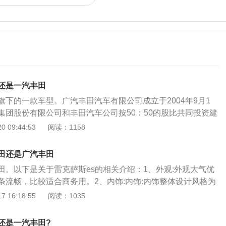
还是一汽丰田
旗下的一款车型。广汽丰田汽车有限公司成立于2004年9月1
集团股份有限公司和丰田汽车公司按50：50的股比共同投资建
资年限30年，注册资本84223万美元。公司位于广州南沙
 09:44:53
阅读：1158
万平方米，建筑面积74万平方米，生产车型包括CAMRY凯美瑞
IGHLANDER汉兰达、C-HR、YARiSL致炫、LEVIN雷凌
田还是广汽丰田
ARiSL致享系列轿车。以凯美瑞2022款2.0GVP领先版为例，
田。以下是关于雷克萨斯es的相关介绍：1、外观:外观大气优
5*1840*1455毫米，轴距为2825毫米，前轮距1585毫米，后
条流畅，比较适合商务用。2、内饰:内饰:内饰整体设计风格为
备质量为1550千克。动力方面，其搭载了2.0L178马力L4发动
丰富，做工精致细腻，坐椅舒适；全景天窗设计以及导航系统
 16:18:55
阅读：1035
。最大功率131千瓦，最大扭矩210牛米。（数据来源有驾官
意；网友称“触摸的显示屏幕，很有档次，也很实用”。3、空间:
八代凯美瑞造拥有豪华版、运动版双造型设计，这两种设计风
，座椅宽大，乘坐宽松得体。
“KeenLook”设计语言。豪华版车型采用巨幅的梯形横条格
还是一汽丰田?