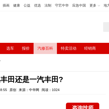
插画
健康
公益
优选
法制
守艺中华
应急中国
更多
地
选车
报价
汽修百科
特卖活动
经销商
?
丰田还是一汽丰田?
8:55
原创
来源：中华网
阅读：1024
咨询技师