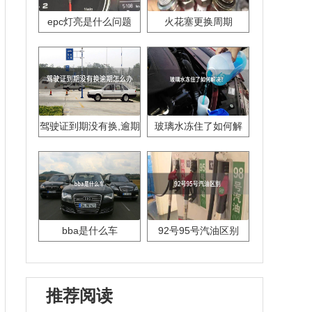
epc灯亮是什么问题
火花塞更换周期
驾驶证到期没有换,逾期
玻璃水冻住了如何解
怎么办??
决？
bba是什么车
92号95号汽油区别
推荐阅读