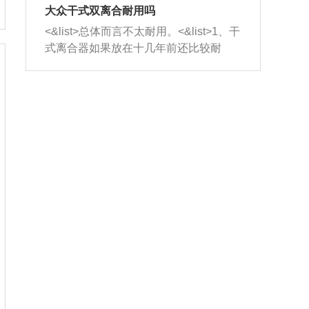
室，最后形成废气排出，就可以让三元
无法制作，需要将车辆送到修理厂或4s
造成烧机油。<&list>3、机油粘度。使用
大众干式双离合耐用吗
催化器得到清洗，排气管堵塞的情况就
店；<&list>2.车辆半轴套管防尘罩破
机油粘度过小的话，同样会有烧机油现
<&list>总体而言不太耐用。<&list>1、干
能够得到解决。
裂，破裂后会出现漏油现象，使半轴磨
象，机油粘度过小具有很好的流动性，
式离合器如果放在十几年前还比较耐
损严重，磨损的半轴容易损坏，产生异
容易窜入到气缸内，参与燃烧。<&list>
用，但是由于现在的汽车发动机动力输
响；<&list>3.稳定器的转向胶套和球头
4、机油量。机油量过多，机油压力过
出越来越高，使得干式离合器散热不足
老化，一般是使用时间过长造成的。解
大，会将部分机油压入气缸内，也会出
的缺陷也逐渐暴露出来。<&list>2、由于
决方法是更换新的质量好的转向橡胶套
现烧机油。<&list>5、机油滤清器堵塞：
干式双离合的工作环境暴露在空气中，
和球头。
会导致进气不畅，使进气压力下降，形
而离合器的散热也是通离合器罩上面的
成负压，使机油在负压的情况下吸入燃
几个小孔来进行散热。但是在行驶过程
烧室引起烧机油。<&list>6、正时齿轮或
中变速箱需要换挡，就不得不使得离合
链条磨损：正时齿轮或链条的磨损会引
器频繁工作。<&list>3、长时间的低速行
起气阀和曲轴的正时不同步。由于轮齿
驶以及过于频繁的启停，导致离合器的
或链条磨损产生的过量侧隙，使得发动
温度不断升高，而低速行驶时空气流动
机的调节无法实现：前一圈的正时和下
效率不高，无法将离合器中的热量有效
一圈可能就不一样。当气阀和活塞的运
的带走，导致离合器内部的温度不断升
动不同步时，会造成过大的机油消耗。
高，加速离合器的磨损。
解决方法：更换正时齿轮或链条。<&list
>7、内垫圈、进风口破裂：新的发动机
设计中，经常采用各种由金属和其他材