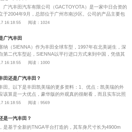
态，腰线更低，延长的车顶后部增加了后排头部空间。运动版
。广汽丰田汽车有限公司（GACTOYOTA）是一家中日合资的
前脸，并首次采用双色车身、“纯黑”车厢设计，尾部采用双侧
立于2004年9月，总部位于广州市南沙区。公司的产品主要包
外，混合动力版车型以豪华版为基础，通过浅蓝色的前、后灯
大车型。2008年9月23日，广州丰田汽车有限公司更名为广
 16:18:55
阅读：1024
版车型，其新增了运动版造型，整体维持了现款燃油运动版车
；2009年10月12日，第五十万辆凯美瑞下线，刷新了国内汽
，仅是在部分细节方面显露出其混动版的身份。具体来看，该
记录。公司位于中国最具活力的珠三角的几何中心--广州南沙
是广汽丰田
型，其格栅内部采用黑色网状材质，而中央丰田LOGO加入蓝色
万平方米，建筑面积44万平方米。公司共有员工6800余人，其
觉效果较为突出。
纳（SIENNA）作为丰田全球车型，1997年在北美诞生，深
者达24.9%，平均年龄为23.8岁。现有凯美瑞（含混合动
自第二代车型起，SIENNA以平行进口方式来到中国，凭借其
兰达三款车型，两条生产线，年产能36万辆，其中第一生产线
用户信赖，构筑了良好口碑。塞纳借鉴了丰田汽车的历史，新
 16:18:55
阅读：1000
第二条生产线产能16万辆/年。
车，都有相似之处。塞纳外观:在车辆尺寸方面，也完全超越了
塞纳印象最深的是其超大的尺寸。大灯采用氙气光源，镜片让
丰田还是广汽丰田？
动时尚。侧面设计饱满，搭配行李架和大面积窗户的设计不是
丰田。以下是丰田凯美瑞的更多资料：1、优点：凯美瑞的外
，采用固特异车轮，注重舒适性和公路驾驶性。内饰介绍:仪表
应该算是一大优点，豪华版的外观真的很耐看，而且实车比照
机车风格。内饰整体豪华精致，造型非常科学，令人印象深
配置，内饰沃德十佳内饰，不说比其他的强，同级别比君威雅
 16:18:55
阅读：9569
值得肯定。塞纳空间:在存储方面，塞纳也有很高的利用率。全
体现性价比。2、缺点：凯美瑞的动力与操控与上一代没有什
车内的每一位乘客都能得到照顾。后排座椅采用电动斜倚设
胎噪也比较大且减震性能不太好，走不平整路面颠簸感还是会
尾门上，方便操作。而且内置的材料非常精致，处处体现小细
还是一汽丰田？
是基于全新的TNGA平台打造的，其车身尺寸长为4900m