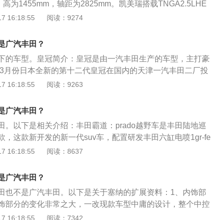
、高为1455mm，轴距为2825mm。凯美瑞搭载TNGA2.5LHE
L、TNGA2.0L三大动力总成，共推出了豪华版、运动版、混动版三
 16:18:55
阅读：9274
在外观方面，凯美瑞豪华版前脸采用的是梯形横条格栅设计，
型，腰线更低一些，延长的车顶后部增加了后排头部空间。
是广汽丰田？
下的车型。皇冠简介：皇冠是由一汽丰田生产的车型，主打豪
5年3月份日本全新的第十二代皇冠在国内的天津一汽丰田二厂投
，这是皇冠自诞生50年来第一次在日本本土以外生产。一汽丰田
 16:18:55
阅读：9263
：成立时间不同，一汽丰田比广汽丰田成立早4年。价格不
豪华型轿车，广汽丰田主打平民型轿车。售后服务不同，一汽
是广汽丰田？
优。
田。以下是相关介绍：丰田霸道：prado越野车是丰田陆地巡
，这款新开发的新一代suv车，配置研发丰田六缸电喷1gr-fe
956cc，动力性能好。刚到中国的时候，名称叫“霸道”，但在20
 16:18:55
阅读：8637
于其推出的广告内容极大地刺伤了中国人民的自尊心，车名也不
以在那一时段“霸道”非常低调。“霸道”改名为普拉多，力图以一
是广汽丰田？
在众人面前。一汽丰田：一汽丰田公司的主导产品有奕泽、威
田也不是广汽丰田。以下是关于塞纳的扩展资料：1、内饰部
、普锐斯、锐志、皇冠轿车和荣放、普拉多、兰德酷路泽越野
饰部分的变化非常之大，一改现款车型中庸的设计，整个中控
。
一侧的设计，并且上中下区域划分明显，精致感十足。配置方
 16:18:55
阅读：7342