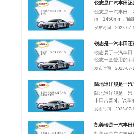
锐志是广汽丰田还
锐志是一汽丰田，定
m、1450mm，轴
的是6挡手自一体变
发布时间：2023-07-17
为300nm，2.5
面，锐志前进气格
锐志是一汽丰田还
条为流线型，从头
锐志属于一汽丰田
锐志一直使用的都
和3.0L两个版
发布时间：2023-07-17
面，锐志长宽高分别为
面，锐志设计中规
陆地巡洋舰是一汽
车应有的豪华感。
陆地巡洋舰是一汽
丰田吉普bj。该车的
0毫米。陆地巡洋
发布时间：2023-07-17
0升自然吸气发动
叉臂独立悬架，后
凯美瑞是一汽丰田
用了托森中央差速
凯美瑞是广汽丰田