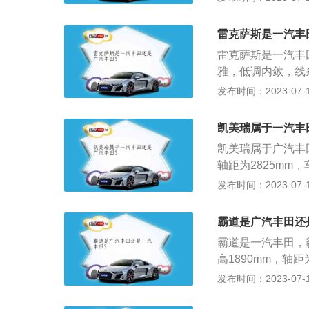
面，全新Sienna提
示、全景影像以及
雷克萨斯是一汽丰
a（塞纳）将采用2
雷克萨斯是一汽丰
供四驱系统。3、
雅，低调内敛，线
气囊、7个USB端口等
商务豪华型，配置
发布时间：2023-07-17
d和白金一共5个
等配置网友较为满
内部空间宽阔充足
凯美瑞属于一汽丰
凯美瑞属于广汽丰田
轴距为2825mm
架是麦弗逊式独立
发布时间：2023-07-17
吸气发动机，最大功
速箱，内饰提供黑
霸道是广汽丰田还
缀，整体的氛围偏
霸道是一汽丰田，霸
看起来很有科技感
高1890mm，轴距
油箱容积为87l。
发布时间：2023-07-17
转速是每分钟560
一体变速箱，霸道