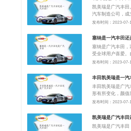
栅，车身呈流线姿
凯美瑞是广汽丰田
车型采用三层格栅
汽车制造公司，成
四排气管造型。此
括凯美瑞和雅力士两
发布时间：2023-07-17
凸显其身份。混动
汽丰田汽车有限公司
型的主体设计造型
车行业最快速度的
塞纳是一汽丰田还
车前脸采用了X造
区，占地面积187
元素进行点缀，视
塞纳是广汽丰田，塞
中大专及其以上学历
受全球用户喜爱。
力）、雅力士和汉
舒适可靠赢得诸多
发布时间：2023-07-17
产能20万辆/年，
一代塞纳和丰田汽
之前的丰田车型，
丰田凯美瑞是一汽
大灯看起来更加生
丰田凯美瑞是广汽
很死板，车轮方面
形有所变化，颜值
很有设计感，有些
片好看，增加内部
发布时间：2023-07-17
刻，对内饰的重视
阁迈腾年轻时尚，
车的储物空杯架让
么区别，有异味，
计，控制键设计在
凯美瑞是广汽丰田
传到车内。
节的创新。
凯美瑞是广汽丰田，