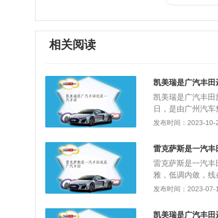
相关阅读
凯美瑞是广汽丰田
凯美瑞是广汽丰田
日，是由广州汽车
设和经营的企业，合
发布时间：2023-10-20
区，占地面积282
（含凯美瑞双擎）、H
雷克萨斯是一汽丰
（含雷凌双擎）、Y
雷克萨斯是一汽丰
其长宽高分别为488
雅，低调内敛，线
轮距1595毫米，整
商务豪华型，配置
发布时间：2023-07-17
机，型号为M20C
等配置网友较为满
网）外观方面，第
内部空间宽阔充足
格均源自丰田最新的
凯美瑞是广汽丰田