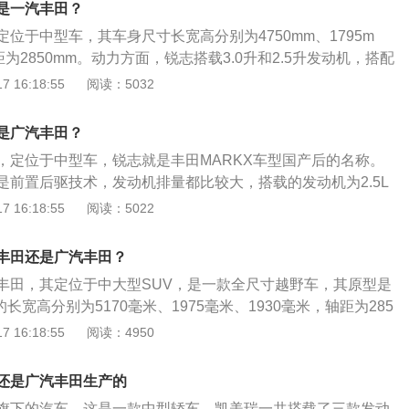
是一汽丰田？
位于中型车，其车身尺寸长宽高分别为4750mm、1795m
距为2850mm。动力方面，锐志搭载3.0升和2.5升发动机，搭配
速箱。锐志的3.0升发动机最大输出功率为170kw，最大扭矩
 16:18:55
阅读：5032
升发动机的最大输出功率为145kw，最大扭矩为242nm。外观方
栅采用U形进气格栅，搭配花生造型的前大灯，侧面来看，线
是广汽丰田？
部到尾部来看，视觉效果不错。
，定位于中型车，锐志就是丰田MARKX车型国产后的名称。
是前置后驱技术，发动机排量都比较大，搭载的发动机为2.5L
本发动机，有着出色的加速性能和良好的燃油经济性。车身尺寸方
 16:18:55
阅读：5022
4750mm、1795mm、1450mm，轴距为2850mm。外观方
，没有夸张的成分。车身比例完美，有着飘逸的美感和高级轿
丰田还是广汽丰田？
整车的线条比较柔顺，没有一点攻击性，显得非常稳重。
丰田，其定位于中大型SUV，是一款全尺寸越野车，其原型是
长宽高分别为5170毫米、1975毫米、1930毫米，轴距为285
舰有国产版车型，国产版车型一共使用了两款发动机，一款是4.
 16:18:55
阅读：4950
机，另一款是4.6升自然吸气发动机。这款车的前悬架使用了双
悬架使用了四连杆非独立悬架。该车是全时四驱系统，并且使
还是广汽丰田生产的
器。
旗下的汽车，这是一款中型轿车。凯美瑞一共搭载了三款发动