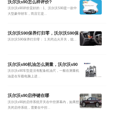
沃尔沃s90怎么样评价?
沃尔沃s90评价蛮好的：1、沃尔沃S90是一款中
大型豪华轿车，而且它是...
沃尔沃S90保养灯归零，沃尔沃S90保
养灯怎么复位
沃尔沃S90保养灯归零： 1.关闭点火开关，熄...
沃尔沃s90机油怎么测量，沃尔沃s90
机油加几升
沃尔沃s90车型是没有配备机油尺，一般在测量机
油是在车载电脑上进...
沃尔沃s90启停键在哪
沃尔沃s90的启停系统开关在中控屏幕内，如果想
关闭启停系统，需要在中控...