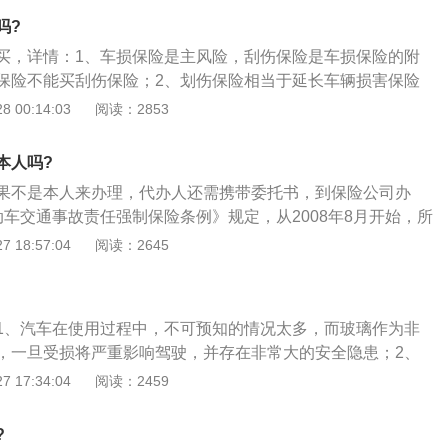
议，2年内的新车一般都在质保期内，基本上没有必要购买“自燃
吗?
买，详情：1、车损保险是主风险，刮伤保险是车损保险的附
保险不能买刮伤保险；2、划伤保险相当于延长车辆损害保险
轻划伤也赔付，如果没有划伤风险，个人对车身的划伤造成车
 00:14:03
阅读：2853
偿，如果事故造成严重损害，对车辆而言，汽车保险也将赔
损保险覆盖整个车明显的的受损情况，划痕保险是轻微受损的
本人吗?
果不是本人来办理，代办人还需携带委托书，到保险公司办
动车交通事故责任强制保险条例》规定，从2008年8月开始，所
期的车辆续保必需购买车辆交强险；2、以六坐以下为例：其
 18:57:04
阅读：2645
0元，企业非营业汽车1000元，机关非营业汽车950元，营业
元。保险公司将根据车辆销售发票进行判断；3、车主还可以根据
况与使用情况，有针对性地选择附加险。这些险种包括：单独
1、汽车在使用过程中，不可预知的情况太多，而玻璃作为非
险、不计免赔险等。
，一旦受损将严重影响驾驶，并存在非常大的安全隐患；2、
冰雹或在贴膜过程中由于受热不均，玻璃都有可能受损；即使
 17:34:04
阅读：2459
会遇到飞来横祸；3、由于玻璃破碎发生几率比车子被盗或抢
因此为爱车“脸面”购买保险是非常有必要的。
?