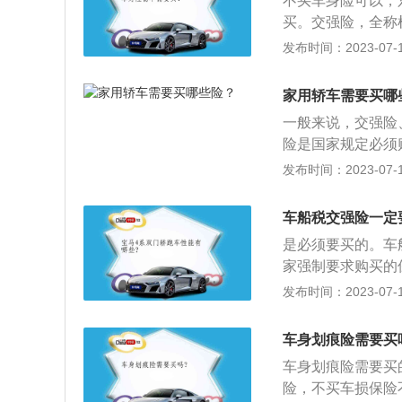
不买车身险可以，
可以连带投保，获
买。交强险，全称
行的强制保险制度
发布时间：2023-07-17
强险和商业险，商
三者责任保险、全
家用轿车需要买哪
等。2、附加险：
一般来说，交强险
过失责任险、车载
险是国家规定必须
赔特约险等。玻璃
任险就是大家常说
发布时间：2023-07-17
的附加险，必须先
主给第三者的经济
议保额至少要30
车船税交强险一定
方没有买保险，向
是必须要买的。车
公司的赔偿；不计
家强制要求购买的
全法》的规定予以
发布时间：2023-07-17
路行驶的机动车未
证的，公安机关交
车身划痕险需要买
志或者补办相应手
车身划痕险需要买
险”，是保险公司
险，不买车损保险
(不包括车辆人员