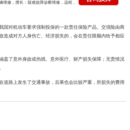
国家认证的汽车维修技师，15年德美日等各系车辆维修，擅长：疑难故障诊断维修，远程维修技术指导
我国对机动车要求强制投保的一款责任保险产品。交强险由商
故造成对方人身伤亡、经济损失的，会在责任限额内给予相应
涵盖了意外身故或伤残、意外医疗、财产损失保障；无责情况
。
在道路上发生了交通事故，后果也会比较严重，所损失的费用