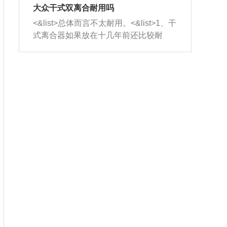
室，最后形成废气排出，就可以让三元
无法制作，需要将车辆送到修理厂或4s
造成烧机油。<&list>3、机油粘度。使用
大众干式双离合耐用吗
催化器得到清洗，排气管堵塞的情况就
店；<&list>2.车辆半轴套管防尘罩破
机油粘度过小的话，同样会有烧机油现
<&list>总体而言不太耐用。<&list>1、干
能够得到解决。
裂，破裂后会出现漏油现象，使半轴磨
象，机油粘度过小具有很好的流动性，
式离合器如果放在十几年前还比较耐
损严重，磨损的半轴容易损坏，产生异
容易窜入到气缸内，参与燃烧。<&list>
用，但是由于现在的汽车发动机动力输
响；<&list>3.稳定器的转向胶套和球头
4、机油量。机油量过多，机油压力过
出越来越高，使得干式离合器散热不足
老化，一般是使用时间过长造成的。解
大，会将部分机油压入气缸内，也会出
的缺陷也逐渐暴露出来。<&list>2、由于
决方法是更换新的质量好的转向橡胶套
现烧机油。<&list>5、机油滤清器堵塞：
干式双离合的工作环境暴露在空气中，
和球头。
会导致进气不畅，使进气压力下降，形
而离合器的散热也是通离合器罩上面的
成负压，使机油在负压的情况下吸入燃
几个小孔来进行散热。但是在行驶过程
烧室引起烧机油。<&list>6、正时齿轮或
中变速箱需要换挡，就不得不使得离合
链条磨损：正时齿轮或链条的磨损会引
器频繁工作。<&list>3、长时间的低速行
起气阀和曲轴的正时不同步。由于轮齿
驶以及过于频繁的启停，导致离合器的
或链条磨损产生的过量侧隙，使得发动
温度不断升高，而低速行驶时空气流动
机的调节无法实现：前一圈的正时和下
效率不高，无法将离合器中的热量有效
一圈可能就不一样。当气阀和活塞的运
的带走，导致离合器内部的温度不断升
动不同步时，会造成过大的机油消耗。
高，加速离合器的磨损。
解决方法：更换正时齿轮或链条。<&list
>7、内垫圈、进风口破裂：新的发动机
设计中，经常采用各种由金属和其他材