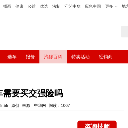
插画
健康
公益
优选
法制
守艺中华
应急中国
更多
地
选车
报价
汽修百科
特卖活动
经销商
车需要买交强险吗
8:55
原创
来源：中华网
阅读：1007
咨询技师