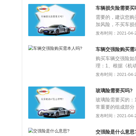
赔偿；3、个人建
车辆损失险需要买
险”的。
需要的，建议您购
加风险，不买车损
的赔偿责任，车辆
发布时间：2021-04-28
身损失当然不予赔
偿；3、总之，车
车辆交强险购买需
情况。
购买车辆交强险如
理：1、根据《机
有的新车和保险到
发布时间：2021-04-27
中私家车保费为95
出租租赁1800
玻璃险需要买吗?
自己汽车的实际状
玻璃险需要买的：
玻璃破碎险、划痕
常重要的组成部分
车祸、飞石，甚至
发布时间：2021-04-27
停在小区，也不免
的几率要高许多，
交强险是什么意思