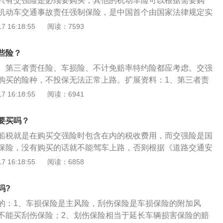
只有交强险是必须要购买，其他的机动车险可以根据需要购
得专属保障。
机动车交通事故责任强制保险，是中国首个由国家法律规定实
。扩展资料：机动险种：1、简介：机动车辆保险一般包括交
 16:18:55
阅读：7593
业险包括基本险和附加险两部分。基本险分为车辆损失险和第
车盗抢险(盗抢险)、车上人员责任险(司机责任险和乘客责任险)
些险？
包括玻璃单独破碎险、划痕险、自燃损失险、涉水行驶险、无
、第三者责任险、车损险、不计免赔率特约险都应考虑。交强
货物掉落责任险、车辆停驶损失险、新增设备损失险、不计免
购买的险种，不投保无法正常上路。扩展资料：1、第三者责
单独破碎险、自燃损失险、新增加设备损失险，是车身损失险
的“三者”，三责险是车祸对第三者造成人身和财产损害时，车
 16:18:55
阅读：6941
投保车辆损失险后才能投保这几个附加险。
赔偿的保险。超过交强险限额的部分由保险公司赔偿，一般建
万，车损险用来保自家车子的损失。2、如果两车发生事故而对
要买吗？
对方索赔无法获得法律支持时，投保了车损险，可以获得保险
船税就是在购买交强险时包含在内的税收费用，而交强险是国
免赔特约险专门针对车险中免赔的那部分投保。
保险，没有购买的话就不能驾车上路，否则根据《道路交通安
警告或者二十元以上二百元以下罚款处罚，第95条规定：上道
 16:18:55
阅读：6858
放置检验合格标志、保险标志，或者未随车携带行驶证、驾驶
通管理部门应当扣留机动车，通知当事人提供相应的牌证、标
吗?
续。汽车交强险：交强险的全称是“机动车交通事故强制责任保
的：1、车损保险是主风险，刮伤保险是车损保险的附加风
在责任限额内对被保险机动车发生道路交通事故造成的受害人
不能买刮伤保险；2、划伤保险相当于延长车辆损害保险的赔
和被保险人)人身伤亡和财产损失进行赔偿的强制责任保险。保