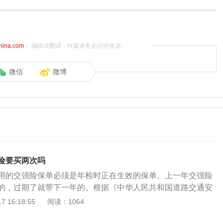
china.com
）编辑或翻译，转载请务必注明来源。
微信
微博
险要买两次吗
用的交强险保单必须是年检时正在生效的保单。上一年交强险
的，过期了就带下一年的。根据《中华人民共和国道路交通安
对登记后上道路行驶的机动车，应当依照法律、行政法规的规
 16:18:55
阅读：1064
、载客载货数量、使用年限等不同情况，定期进行安全技术检