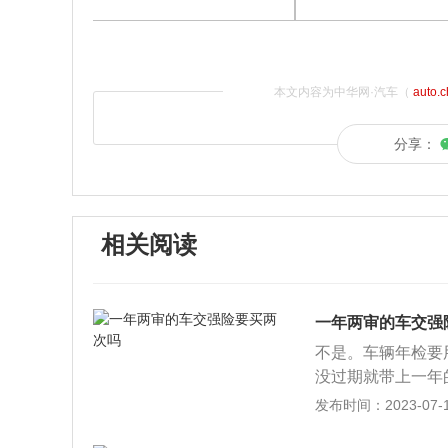
本文内容为中华网·汽车（
auto.
分享：
相关阅读
一年两审的车交强
不是。车辆年检要
没过期就带上一年
全法》第十三条：
发布时间：2023-07-17
定，根据车辆用途