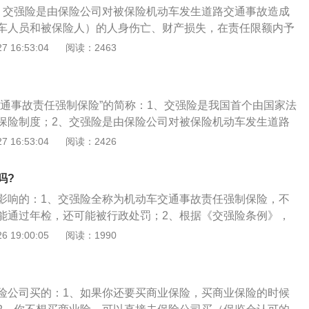
、交强险是由保险公司对被保险机动车发生道路交通事故造成
车人员和被保险人）的人身伤亡、财产损失，在责任限额内予
任保险；2、实行交强险制度是通过国家法律强制机动车所有
 16:53:04
阅读：2463
应的责任保险，以提高三责险的投保面，在最大程度上为交通
时和基本的保障；3、交强险负有更多的社会管理职能。建立
任强制保险制度不仅有利于道路交通事故受害人获得及时有效
交通事故责任强制保险”的简称：1、交强险是我国首个由国家法
救治，而且有助于减轻交通事故肇事方的经济负担；4、而商
保险制度；2、交强险是由保险公司对被保险机动车发生道路
业保险，保险公司经营该险种的目的便是盈利，这与交强险“不
人（不包括本车人员和被保险人）的人身伤亡、财产损失，在
 16:53:04
阅读：2426
念显然相去甚远；5、此外，交强险还具有一般责任保险所没有
偿的强制性责任保险；3、交强险具有一般保险所没有的强制
在中国境内道路上行驶的机动车的所有人或者管理人都应当投
和国境内道路上行驶的机动车的所有人或者管理人应当投保交
的机动车不得上路行驶。
吗?
不仅体现在强制投保上，同时也体现在强制承保上；4、一方
影响的：1、交强险全称为机动车交通事故责任强制保险，不
交通事故责任强制保险的机动车不得上道路行驶；5、另一方
能通过年检，还可能被行政处罚；2、根据《交强险条例》，
车交通事故责任强制保险资格的保险公司不能拒绝承保机动车
理人未按照规定投保交强险的，公安机关交通管理部门有权扣
 19:00:05
阅读：1990
保险业务，也不能随意解除机动车交通事故责任强制保险合
动车所有人、管理人依照规定投保，并处依照投保最低责任限
定的机动车所有人、管理人或保险公司都将受到处罚。
的2倍罚款；3、按规定，交强险只能一年一保。此外，由于交
对被保险机动车发生道路交通事故造成受害人（不包括本车人
险公司买的：1、如果你还要买商业保险，买商业保险的时候
人身伤亡、财产损失，在责任限额内予以赔偿的强制性责任保