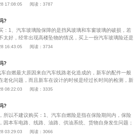
伤也赔付，如果没有划伤风险，个人对车身的划伤造成车身损
 17:08:05
阅读：3787
的全国统一收费标准为准。但不同车型的交强险价格不同，主
如果事故造成严重损害，对车辆而言，汽车保险也将赔偿；
座椅数量。与商业三重保险的20多项免责条款相比，交强险的
险覆整个车明显的的受损情况，划痕保轻微受损的情况。
害人故意行为造成的损失、被保险人自身财产损失、相关仲裁
吗?
故造成的部分间接损失，覆盖面要大得多。而且无论被保险车
买：1、汽车玻璃险保障的是挡风玻璃和车窗玻璃的破损，若
责任，交强险都会在责任限额范围内进行赔偿，没有免赔额和
不太好，经常出现高楼坠物的情况，买上一份汽车玻璃险还是
车船税是指在中华人民共和国境内的车辆、船舶的所有人或者
、汽车玻璃险还是存在多个不赔偿的情况，对于玻璃贴膜的损
 16:43:05
阅读：3734
民共和国车船税法应缴纳的一种税。从2007年7月1日开始，有
中导致的玻璃损失不赔、标识损失不赔，考虑到这种情况，若
投保交强险时需要缴纳车船税。电子保单介绍电子保单是指保
全，且不需要频繁出差，那么汽车玻璃险也是没有必要单独投
吗?
KI体系的数字签名软件和企业数字证书为客户签发的具有保险
上分析，汽车玻璃险是否要买还是要根据自身实际情况来进行
子化保单。保险单简称为保单，保险人与被保险人订立保险合
汽车自燃最大原因来自汽车线路老化造成的，新车的配件一般
汽车玻璃险的投保费率分为进口玻璃和国产玻璃，若是按国产
。保险单必须完整地记载保险合同双方当事人的权利义务及责
在老化问题，而且新车在设计的时候是经过长时间的检测，新
，最终理赔时也会按照国产玻璃价格进行理赔的。
内容是合同双方履行的依据。保险单是保险合同成立的证明。
小；2、汽车自燃险为车辆损失险的附加险，投保了车辆损失
 08:22:03
阅读：3335
节省纸质资源，不用在费纸张去打印保险证明标志了；省时便
汽车自燃险。一般来说，新车是可以不考虑自燃险，但对于旧
，信息通用随时都能在网上查到，快速便捷；可申请补发、重
要投保自燃险了；3、汽车自燃险的赔偿范围：投保汽车自燃
吗?
丢了，如果线下需要纸质的版本也是可以打印，寄发的；管理
内，保险车辆在使用过程中，因本车电器、线路、油路、供油
，所以不建议购买：1、汽车自燃险是指在保险期间内，保险
了以后，保险公司和交警部门也方便管理各个车辆的保险信
货物自身发生问题、机动车运转摩擦起火引起火灾，造成保险
，因本车电路、线路、油路、供油系统、货物自身发生问题；
被保险人在发生本保险事故时，为减少保险车辆损失所支出的
擦起火引起火灾，造成保险车辆的损失，以及被保险人在发生
 03:29:03
阅读：3066
用，保险公司负责赔偿。
减少保险车辆损失所支出的必要合理的施救费用，保险人负责