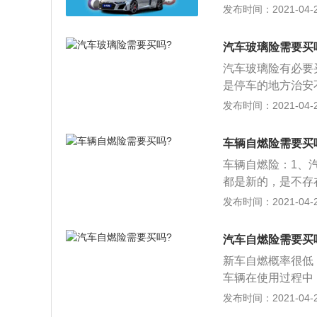
偿责任，车辆轻划
发布时间：2021-04-28
费以国家统一规定
失当然不予赔偿，
要影响因素是汽车
3、总之，车损保
免责范围涵盖了受
汽车玻璃险需要买
和诉讼费用以及事
汽车玻璃险有必要
辆在事故中是否有
是停车的地方治安
免赔额。车船税：
比较有保障的；2
发布时间：2021-04-28
管理人按照中华人
失不赔、修理过程
车的司机们需要在
是停车环境比较安
车辆自燃险需要买
险公司借助遵循P
保的；3、综合以
公司电子签名的电
车辆自燃险：1、
判断。除此之外，
同的正式书面证明
都是新的，是不存
玻璃费率进行投保
任。保险单记载的
车自燃可能相对较
发布时间：2021-04-28
电子保单的优势：
险的车辆方可投保
利，不受时地限制
车来说，通常就需
汽车自燃险需要买
寄，不怕担心会弄
险后，在保险期间
新车自燃概率很低
方便，电子统一化
系统、供气系统、
车辆在使用过程中
息。
车辆的损失，以及
2、机动车运转摩
发布时间：2021-04-28
必要合理的施救费
本保险事故时，为