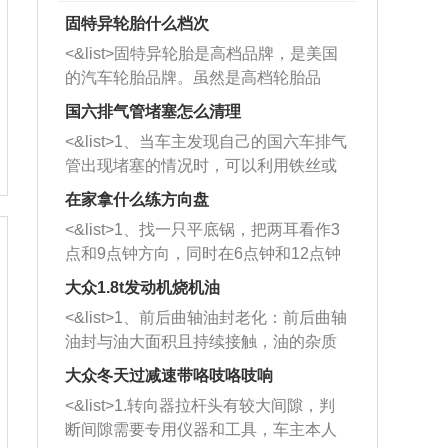
固特异轮胎什么档次
<&list>固特异轮胎是高档品牌，是美国
的汽车轮胎品牌。虽然是高档轮胎品
牌，但是中高低端的轮胎都有生产，这
国六排气管堵塞怎么清理
也是为了更好的开拓市场。
<&list>1、当车主发现自己的国六车排气
管出现堵塞的情况时，可以利用铁丝或
者是细棍，直接将杂物给取出来，如果
在家拿什么练方向盘
堵塞情况比较严重，也可以采取应急措
<&list>1、找一只平底锅，把两耳看作3
施。 <&list>2、直接利用木棍将所有的
点和9点钟方向，同时在6点钟和12点钟
杂物推到排气管里面的位置处，然后将
方向做一个标记。 <&list>2、双手握住
三元催化器拆解开，就可以将堵塞的东
大众1.8t发动机烧机油
平底锅两耳，然后往左打半圈、一圈、
西取出来。但如果是因为积碳过多引起
<&list>1、前后曲轴油封老化：前后曲轴
一圈半的练习，往右同样也要打相同的
的堵塞，就需要将三元催化器泡在草酸
油封与油大面积且持续接触，油的杂质
圈数。 <&list>3、最后强调要反复练
中进行清洗。 <&list>3、也可以利用清
和发动机内持续温度变化使其密封效果
习，这样就可以形成肌肉记忆，在真实
大众冬天过减速带咯吱咯吱响
洗剂对堵塞的情况得到解决，将清洗剂
逐渐减弱，导致渗油或漏油。<&list>2、
驾驶车辆时，不需要记忆也能打好方
放在燃油箱中，与燃油混合后，车辆启
<&list>1.转向器拉杆头有较大间隙，判
活塞间隙过大：积碳会使活塞环与缸体
向。
动时，就可以和汽油一起进入到燃烧
断间隙需要专用仪器和工具，车主本人
的间隙扩大，导致机油流入燃烧室中，