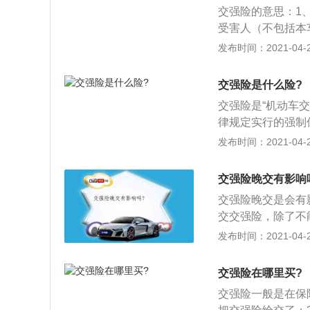
交强险的意思：1
受害人（不包括本
以赔偿的强制性责
发布时间：2021-04-27
人或管理人购买相
事故受害人提供及
交强险是什么险?
机动车交通事故责
交强险是“机动车
的经济保障和医疗
律规定实行的强制
业三责险则属于商
交通事故造成受害
发布时间：2021-04-27
盈不亏”的经营理
责任限额内予以赔
的强制性。只要是
性。在中华人民共
保交强险，未投保
交强险晚交有影响
强险。这种强制性
交强险晚交是会有
面，未投保机动车
交交强险，除了不
面，具有经营机动
机动车所有人、管
发布时间：2021-04-26
交通事故责任强制
留机动车，通知机
同。违反强制性规
额应缴纳的保险费
交强险在哪里买?
强险是由保险公司
交强险一般是在保
员和被保险人）的