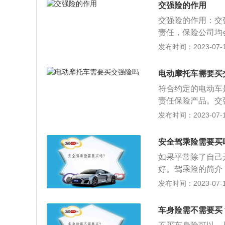
验。对提供机动车
交强险的作用
验机构应当予以检
交强险的作用：交
标准的，公安机关
责任，保险公司均
验实行社会化。具
护行人和非机动车
发布时间：2023-07-17
方，任何单位不得
出现剐蹭，交强险
机动车安全技术检
时候用：凡是对第
安全技术检验机构
电动摩托车需要买
都是交强险赔偿范
定的收费标准。
符合约定的电动车
最高赔偿10000
责任保险产品。交
失最高赔偿100元
造成对方人身伤亡
发布时间：2023-07-17
元。医疗费包括：
有责和无责两种情
治疗费、整容费、
障；无责情况涵盖
宜的交通费、残疾
安全驾乘险需要买
了规定标准但是未
人生活费、住宿费
如果平常除了自己
所损失的费用通常
任：被保险人在使
好。驾乘险的简介
亡或者财产损失，
辆车上，只要投保
发布时间：2023-07-17
乘险实际上是将保
处：驾乘险采取跟
车身险需不需要买
获得保障。坐火车