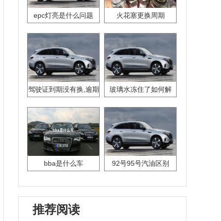
epc灯亮是什么问题
火花塞更换周期
驾驶证到期没有换,逾期
玻璃水冻住了如何解
怎么办??
决？
bba是什么车
92号95号汽油区别
推荐阅读