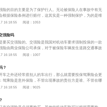
行驶证和机动车第三者责任强制保险单的，机动车安全技术检
验，任何单位不得附加其他条件。对符合机动车国家安全技术
强险的目的主要是为了保护行人。无论被保险人在事故中有无
交通管理部门应当发给检验合格标志。对机动车的安全技术检
会根据保险条例进行赔付，这其实是一种强制保护，为的是维
体办法由国务院规定。机动车安全技术检验实行社会化的地
通行车的人身安全以及财产安全。如果当时机动车和非机动车
 16:18:55
阅读：1053
要求机动车到指定的场所进行检验。公安机关交通管理部门、
会根据责任限额理赔，确保受害者可以获得赔偿。交强险什么
验机构不得要求机动车到指定的场所进行维修、保养。机动车
三方（除本车、本车上的人）造成损失的，无论是否有责任，
对机动车检验收取费用，应当严格执行国务院价格主管部门核
交强险吗
围。当有责任时，三方财产损失最高赔偿2000元，三方医疗费
是要买交强险的。交强险是我国对机动车要求强制投保的一款
元，三方死亡伤残最高赔偿110000元。当无责任时，三方财产损
强险由商业保险公司承保，对于被保险车辆发生道路交通事故
，三方医疗费最高赔偿1000元，三方死亡伤残最高赔偿11000
、经济损失的，会在责任限额内给予相应赔偿。交强险包括了
 16:18:55
阅读：1007
医药费、诊疗费、住院费、住院伙食补助费、必要合理的后续
况，有责情况涵盖了意外身故或伤残、意外医疗、财产损失保
营养费。死亡伤残费包括：丧葬费、死亡补偿费、办理丧葬事
了人身伤亡、意外医疗、财产损失这几种保障。若电动车达到
赔偿金、残疾辅助器具费、护理费、康复费、交通费、被扶养
吗？
投保交强险，在道路上发生了交通事故，后果也会比较严重，
、误工费、通过判决或调解产生的精神损害抚慰金。保险责
开车之外还经常搭别人的车出行，那么就需要投保驾乘险会更
需要个人全部承担。
用被保险机动车过程中发生交通事故，致使受害人遭受人身伤
：驾乘险是意外保险，不管出现事故的责任方是谁、不管在哪
依法应当由被保险人承担的损害赔偿责任。
了驾乘险都可以获得赔偿，不会影响到车险的保险金。因此驾
 16:18:55
阅读：9025
障范围与理赔范围扩大了作为车险的补充保险。驾乘险的好
人不跟车的模式，被保人自驾、乘车或者驾驶其他车辆都可以
？
、轮船、飞机也能获得保障。投保人驾驶私家车时，家庭成员