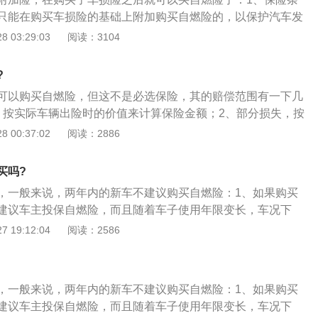
，保险公司负责赔偿。
只能在购买车损险的基础上附加购买自燃险的，以保护汽车发
；2、自燃保险由车辆在行驶、停车过程中，因电气线路、供
 03:29:03
阅读：3104
身原因引起的火灾中所包含的物品提供保障；3、车损险有规
果车辆是属于自燃损失，但没有上自燃险，保险公司肯定不会
?
。
可以购买自燃险，但这不是必选保险，其的赔偿范围有一下几
，按实际车辆出险时的价值来计算保险金额；2、部分损失，按
用和合理的救援费用计算赔偿。但是，两者之间的最大差额不
 00:37:02
阅读：2886
3、每次发生事故的赔偿风险都是20%的绝对免赔额。
买吗?
，一般来说，两年内的新车不建议购买自燃险：1、如果购买
建议车主投保自燃险，而且随着车子使用年限变长，车况下
上可根据实际情况考虑为爱车购买“自燃险”；2、汽车自燃险是
 19:12:04
阅读：2586
险，投保了车辆损失险的车辆方可投保汽车自燃险，一般来
考虑自燃险，但对于旧车来说，通常就需要投保自燃险了；
赔偿范围：投保汽车自燃险后，在保险期间内，保险车辆在使
，一般来说，两年内的新车不建议购买自燃险：1、如果购买
电器、线路、油路、供油系统、供气系统、货物自身发生问
建议车主投保自燃险，而且随着车子使用年限变长，车况下
擦起火引起火灾；4、造成保险车辆的损失，以及被保险人在