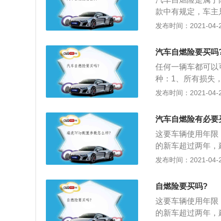
要合理的施救费用
款中有规定，车主
生自燃造成的损失
发布时间：2021-04-28
油系统故障或其自
定的赔偿范围，如
汽车自燃险要买吗
根据自燃险理赔的
任何一辆车都可以
种：1、所有损失
车辆的实际维修费
发布时间：2021-04-28
得超过保险金额；
汽车自燃险有必要
这要车辆使用年限
的新车超过两年，
降，车龄达3年以
发布时间：2021-04-27
车辆损失险的附加
说，新车是可以不
自燃险要买吗?
3、汽车自燃险的
这要车辆使用年限
用过程中，因本车
的新车超过两年，
题、机动车运转摩