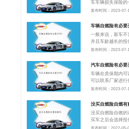
车车辆损失保险的
赔偿。车主只有在
方可投保车辆自燃
发布时间：2023-07-17
也称作汽车保险。
或财产损失负赔偿
车辆自燃险有必要
险。商业险又包括
一般来说，新车不
并且车龄越长的投
要注意当场报火警
发布时间：2023-07-17
的48小时内车主
时到现场处理。以
汽车自燃险有必要
保险的一个附加险
车辆在质保期内可
系统、货物自身发
可以联系厂家进行
失。
以上的车辆由于电
发布时间：2023-07-17
自燃险是机动车车
由于本车电路、线
没买自燃险自燃有
起火灾，造成车辆
没买自燃险自燃的
辆损失而采取必须
买车之后会选择投
保费和车辆本身价
车损险，汽车自燃
发布时间：2022-05-05