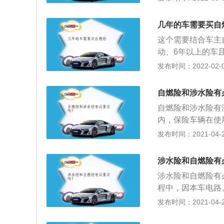
险，车主投保损车
概率还是很小的，
几年的车需要买自
的保费问题。条件
这个需要结合车主
动、6年以上的车
车主的汽车需要什
发布时间：2022-02-09
自己结合汽车的实
动车车辆损失保险
自燃险和涉水险有
些保障。有的时候
自燃险和涉水险有
往往面临的损失没
内，保险车辆在使
知道的就是，并不
生问题、机动车运
发布时间：2021-04-28
七年的车，可能就
发生本保险事故时
负责赔偿；2、涉
涉水险和自燃险有
法不一样但本质一
涉水险和自燃险有
动机购买的附加险
程中，因本车电路
给予赔偿。但是如
擦起火引起火灾，
发布时间：2021-04-28
司将不予赔偿；4
减少保险车辆损失
辆停驶损失险、自
或称汽车损失保险