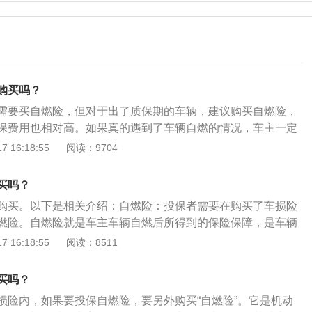
购买吗？
需要买自燃险，但对于出了质保期的车辆，建议购买自燃险，
保费用也相对高。如果真的遇到了车辆自燃的情况，车主一定
，否则保险公司可能会以未报警为由拒绝赔偿。此外，自燃后
 16:18:55
阅读：9704
必须联系保险公司，不然可能也会被拒保，最好是让保险公司及
下是自燃险的相关介绍：概念：自燃险是机动车车辆损失保险
买吗？
作用：它保障的是由于车辆电路、线路、油路、供油系统、货
购买。以下是相关介绍：自燃险：投保者需要在购买了车损险
机动车运转摩擦起火引起火灾，造成保险车辆的损失。
燃险。自燃险就是车主车辆自燃后所得到的保险保障，是车辆
附加险种。车险综改后，玻璃单独破碎、自燃、发动机涉水、
 16:18:55
阅读：8511
修理厂、纳入了车损险中。简介：在保险期间内，保险车辆在
本车电路、线路、油路、供油系统、货物自身发生问题、机动
买吗？
起火灾，造成保险车辆的损失，以及被保险人在发生该保险事
损险内，如果要投保自燃险，要另外购买“自燃险”。它是机动
车辆损失而必须要支出的合理施救费用，保险公司会进行相应