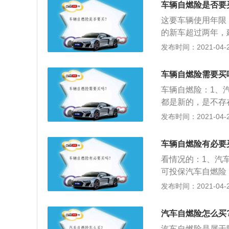
一样，投保时可以
车辆自燃险是否要
3、车辆涉水险，
这要车辆使用年限
险车辆在积水路面
的新车超过两年，
水淹后车主还强行
降，车龄达3年以
发布时间：2021-04-28
车保险附加险包括
车辆损失险的附加
险、车辆涉水险等
说，新车是可以不
各个保险公司条款
车辆自燃险需要买
3、汽车自燃险的
车辆自燃险：1、
用过程中，因本车
都是新的，是不存
题、机动车运转摩
车自燃可能相对较
发布时间：2021-04-28
发生本保险事故时
险的车辆方可投保
司负责赔偿。
车来说，通常就需
车辆自燃险有必要
险后，在保险期间
看情况的：1、汽
系统、供气系统、
可投保汽车自燃险
车辆的损失，以及
说，通常就需要投
发布时间：2021-04-28
必要合理的施救费
后，在保险期间内
统、供气系统、货
汽车自燃险怎么买
辆的损失，以及被
汽车自燃险是属于