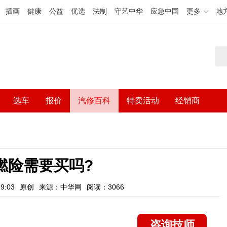
插画
健康
公益
优选
法制
守艺中华
应急中国
更多
地
选车
报价
汽修百科
特卖活动
经销商
燃险需要买吗?
9:03
原创
来源：中华网
阅读：3066
咨询技师