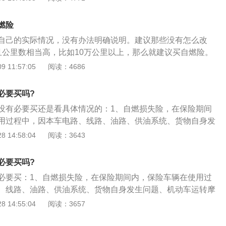
险之后可以选择是否要投保自燃险，毕竟车辆发生自燃事件的
并且自燃险的保费也不是很高，所以车主也不用特别担心自燃
燃险
还可以的选择投保当然可以，根据需求而定。
自己的实际情况，没有办法明确说明。建议那些没有怎么改
且公里数相当高，比如10万公里以上，那么就建议买自燃险。
么时候购买自燃险，往往是无法明确指出的，毕竟这需要车主
 11:57:05
阅读：4686
际情况决定是否购买。自燃险即车辆附加自燃损失险，它是机
的一个附加险种。如果购买自燃险，那么就可以让车主得到一
必要买吗?
一些新车也会出现自燃的情况，而那些购买了这份保险的车主
没有必要买还是看具体情况的：1、自燃损失险，在保险期间
有那么多，建议出了整车保修期的车去买自燃险。车主也需要
用过程中，因本车电路、线路、油路、供油系统、货物自身发
是所有的汽车都可以买自燃险，毕竟某些驾驶超过甚至是等于
转摩擦起火引起火灾，造成保险车辆的损失，以及被保险人在
 14:58:04
阅读：3643
买不了。
，为减少保险车辆损失所支出的必要合理的施救费用，保险人
水险或称汽车损失保险、发动机特别损失险，各个保险公司叫
必要买吗?
致；3、车辆涉水险，这是一种新衍生的险种，均指车主为发
必要买：1、自燃损失险，在保险期间内，保险车辆在使用过
。保险车辆在积水路面涉水行驶或被水淹后致使发动机损坏可
、线路、油路、供油系统、货物自身发生问题、机动车运转摩
果被水淹后车主还强行启动发动机而造成了损害，那么保险公
造成保险车辆的损失，以及被保险人在发生本保险事故时，为
 14:55:04
阅读：3657
、目前汽车保险附加险包括全车盗抢险、玻璃单独破碎险、车
所支出的必要合理的施救费用，保险人负责赔偿；2、涉水险
燃损失险、车辆涉水险等。当然保险公司不一样，条款就不大
、发动机特别损失险，各个保险公司叫法不一样但本质一致；