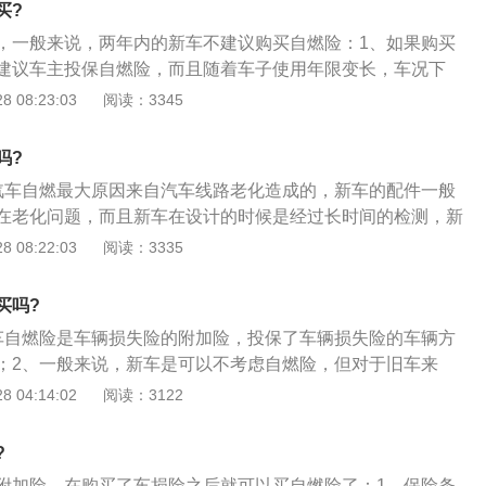
查阅下各个保险公司条款内容。
买?
这是一种新衍生的险种，均指车主为发动机购买的附加险。保
，一般来说，两年内的新车不建议购买自燃险：1、如果购买
涉水行驶或被水淹后致使发动机损坏可给予赔偿。但是如果被
建议车主投保自燃险，而且随着车子使用年限变长，车况下
启动发动机而造成了损害，那么保险公司将不予赔偿。目前汽
上可根据实际情况考虑为爱车购买“自燃险”；2、汽车自燃险是
 08:23:03
阅读：3345
全车盗抢险、玻璃单独破碎险、车辆停驶损失险、自燃损失
险，投保了车辆损失险的车辆方可投保汽车自燃险，一般来
。当然保险公司不一样，条款就不大一样，投保时可以查阅下
考虑自燃险，但对于旧车来说，通常就需要投保自燃险了；
内容。
吗?
赔偿范围：投保汽车自燃险后，在保险期间内，保险车辆在使
汽车自燃最大原因来自汽车线路老化造成的，新车的配件一般
电器、线路、油路、供油系统、供气系统、货物自身发生问
在老化问题，而且新车在设计的时候是经过长时间的检测，新
擦起火引起火灾；4、造成保险车辆的损失，以及被保险人在
小；2、汽车自燃险为车辆损失险的附加险，投保了车辆损失
 08:22:03
阅读：3335
，为减少保险车辆损失所支出的必要合理的施救费用，保险公
汽车自燃险。一般来说，新车是可以不考虑自燃险，但对于旧
要投保自燃险了；3、汽车自燃险的赔偿范围：投保汽车自燃
买吗?
内，保险车辆在使用过程中，因本车电器、线路、油路、供油
车自燃险是车辆损失险的附加险，投保了车辆损失险的车辆方
货物自身发生问题、机动车运转摩擦起火引起火灾，造成保险
；2、一般来说，新车是可以不考虑自燃险，但对于旧车来
被保险人在发生本保险事故时，为减少保险车辆损失所支出的
保自燃险了；3、汽车自燃险的赔偿范围：投保汽车自燃险
 04:14:02
阅读：3122
用，保险公司负责赔偿。
，保险车辆在使用过程中，因本车电器、线路、油路、供油系
物自身发生问题、机动车运转摩擦起火引起火灾，造成保险车
?
保险人在发生本保险事故时，为减少保险车辆损失所支出的必
附加险，在购买了车损险之后就可以买自燃险了：1、保险条