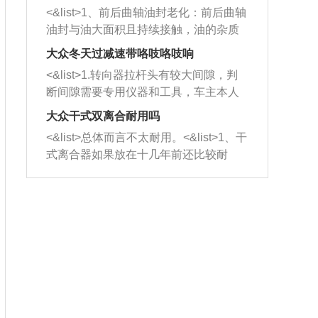
平底锅两耳，然后往左打半圈、一圈、
西取出来。但如果是因为积碳过多引起
<&list>1、前后曲轴油封老化：前后曲轴
一圈半的练习，往右同样也要打相同的
的堵塞，就需要将三元催化器泡在草酸
油封与油大面积且持续接触，油的杂质
圈数。 <&list>3、最后强调要反复练
中进行清洗。 <&list>3、也可以利用清
和发动机内持续温度变化使其密封效果
习，这样就可以形成肌肉记忆，在真实
大众冬天过减速带咯吱咯吱响
洗剂对堵塞的情况得到解决，将清洗剂
逐渐减弱，导致渗油或漏油。<&list>2、
驾驶车辆时，不需要记忆也能打好方
放在燃油箱中，与燃油混合后，车辆启
<&list>1.转向器拉杆头有较大间隙，判
活塞间隙过大：积碳会使活塞环与缸体
向。
动时，就可以和汽油一起进入到燃烧
断间隙需要专用仪器和工具，车主本人
的间隙扩大，导致机油流入燃烧室中，
室，最后形成废气排出，就可以让三元
无法制作，需要将车辆送到修理厂或4s
造成烧机油。<&list>3、机油粘度。使用
大众干式双离合耐用吗
催化器得到清洗，排气管堵塞的情况就
店；<&list>2.车辆半轴套管防尘罩破
机油粘度过小的话，同样会有烧机油现
<&list>总体而言不太耐用。<&list>1、干
能够得到解决。
裂，破裂后会出现漏油现象，使半轴磨
象，机油粘度过小具有很好的流动性，
式离合器如果放在十几年前还比较耐
损严重，磨损的半轴容易损坏，产生异
容易窜入到气缸内，参与燃烧。<&list>
用，但是由于现在的汽车发动机动力输
响；<&list>3.稳定器的转向胶套和球头
4、机油量。机油量过多，机油压力过
出越来越高，使得干式离合器散热不足
老化，一般是使用时间过长造成的。解
大，会将部分机油压入气缸内，也会出
的缺陷也逐渐暴露出来。<&list>2、由于
决方法是更换新的质量好的转向橡胶套
现烧机油。<&list>5、机油滤清器堵塞：
干式双离合的工作环境暴露在空气中，
和球头。
会导致进气不畅，使进气压力下降，形
而离合器的散热也是通离合器罩上面的
成负压，使机油在负压的情况下吸入燃
几个小孔来进行散热。但是在行驶过程
烧室引起烧机油。<&list>6、正时齿轮或
中变速箱需要换挡，就不得不使得离合
链条磨损：正时齿轮或链条的磨损会引
器频繁工作。<&list>3、长时间的低速行
起气阀和曲轴的正时不同步。由于轮齿
驶以及过于频繁的启停，导致离合器的