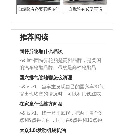
自燃险有必要买吗 6年
自燃险有必要买吗
推荐阅读
固特异轮胎什么档次
<&list>固特异轮胎是高档品牌，是美国
的汽车轮胎品牌。虽然是高档轮胎品
牌，但是中高低端的轮胎都有生产，这
国六排气管堵塞怎么清理
也是为了更好的开拓市场。
<&list>1、当车主发现自己的国六车排气
管出现堵塞的情况时，可以利用铁丝或
者是细棍，直接将杂物给取出来，如果
在家拿什么练方向盘
堵塞情况比较严重，也可以采取应急措
<&list>1、找一只平底锅，把两耳看作3
施。 <&list>2、直接利用木棍将所有的
点和9点钟方向，同时在6点钟和12点钟
杂物推到排气管里面的位置处，然后将
方向做一个标记。 <&list>2、双手握住
三元催化器拆解开，就可以将堵塞的东
大众1.8t发动机烧机油