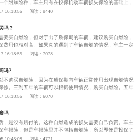
一个附加险种，车主只有在投保机动车辆损失保险的基础上，
投保机动车辆损失保险的基础上，方可投保车辆自燃险。
险。以下为汽车保险更多介绍：简介：车辆保险，简称车险，
 16:18:55
阅读：8440
它是指对机动车辆由于自然灾害或意外事故所造成的人身伤亡
责任的一种商业保险。分类：车辆保险具体可分商业险和交强
买吗？
车辆主险和附加险两个部分。
需要买自燃险，但对于出了质保期的车辆，建议购买自燃险，
保费用也相对高。如果真的遇到了车辆自燃的情况，车主一定
，否则保险公司可能会以未报警为由拒绝赔偿。此外，自燃后
 16:18:55
阅读：7078
必须联系保险公司，不然可能也会被拒保，最好是让保险公司及
下是自燃险的相关介绍：1、概念：自燃险是机动车车辆损失
买吗?
种。2、作用：它保障的是由于车辆电路、线路、油路、供油
以不购买自燃险，因为在质保期内车辆正常使用出现自燃情况
生问题、机动车运转摩擦起火引起火灾，造成保险车辆的损
保修。三到五年的车辆可以根据使用情况，购买自燃险。五年
路油路均存在老化，建议购买自燃险。以下是相关内容介绍：
 16:18:55
阅读：6070
辆损失险的一个附加险，在保险期间内，车辆在使用过程中，
路、油路、供油系统、货物自身发生问题、机动车运转摩擦引
赔吗
损失的，以及被保险人在发生该保险事故时，为了减少保险车
话，是没有赔付的。这种自燃造成的损失需要自己负责。车主
的合理支出施救费用，保险公司会进行相应的赔偿。自燃险的
保车损险，但是车损险里并不包括自燃险，所以即便是投保了
格以及车龄有关，车价越高，车龄越久，保费就越高。
的话，保险公司也不会进行赔付的。自燃险属于车损险的附加
 10:45:08
阅读：4771