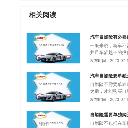
相关阅读
汽车自燃险有必要
一般来说，新车不
并且车龄越长的投
要注意当场报火警
发布时间：2023-07-17
的48小时内车主
时到现场处理。以
汽车自燃险要单独
的一个附加险种。
自燃险不需要单独
物自身发生问题、
之后，才能购买自
损失保险中的一个
发布时间：2023-07-17
不计免赔率、指定
使用过程中，由于
自燃险需要单独购
车运转摩擦起火引
自燃险不包括在车
故时，为减少保险