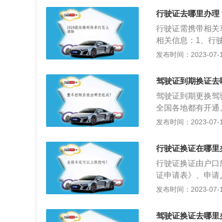
类，例如摩托车、
行驶证去哪里办理
练，考核完成以后
行驶证需携带相关
相关信息：1、行
定证件。行驶证由
发布时间：2023-07-17
芯，背面是机动车
的相关资料：机动
驾驶证到期换证去
车出厂合格证明或
驾驶证到期更换驾
机动车交通事故责
全国各地都有开通
近。4、当地邮政
发布时间：2023-07-17
交管所更换到期驾
当地车辆管理所排
行驶证换证在哪里
后在柜台办理，并
行驶证换证由户口
证申请表》、申请
缴费（审验材料符
发布时间：2023-07-17
下：1、《机动车
印件。复印件为A
驾驶证换证去哪里