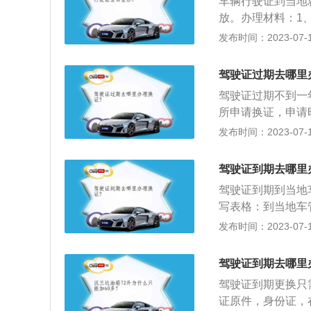
车辆行驶证到当地
明。6、更换者本
证号码、有效期止
放。办理材料：1
的办理流程：准备
则需选择自取网点
车所有人身份证明
发布时间：2023-07-17
进行车辆线上检测
步），进入期满换
厂合格证明原件;
签注行驶证。
证码，核验通过后
明或者免税凭证。
驾驶证过期去哪里
成功后，可通过（
税证明。
作人员将在1个工
驾驶证过期不到一
新驾驶证快递到您
所申请换证，申请
2、对于选择自取
换证，交管部门依
发布时间：2023-07-17
过科目一考试，才
注销，驾驶人再想
驾驶证到期去哪里
向机动车驾驶证核
驾驶证到期到当地
日内办理换证手续
写表格：到当地车
及身份证原件、原
写。2、提交资料
发布时间：2023-07-17
体检）。
驶证申请表》，通
本费：持驾管业务
驾驶证到期去哪里
件：受理时长三个
驾驶证到期更换只
取人身份证明。
证原件，身份证，