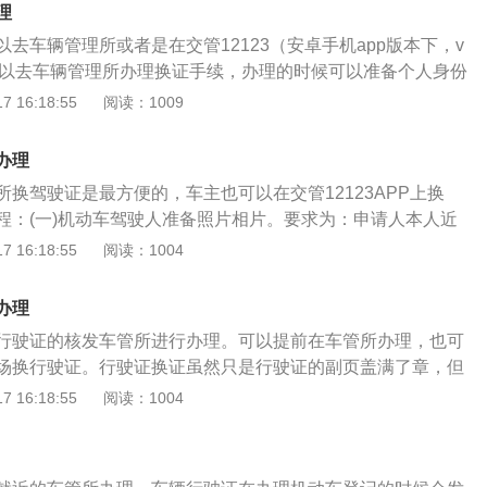
理
去车辆管理所或者是在交管12123（安卓手机app版本下，v
理。可以去车辆管理所办理换证手续，办理的时候可以准备个人身份
原件，准备个人身体条件证明，需要准备个人免冠相片，准备
 16:18:55
阅读：1009
辆管理所管理窗口办理提交申请手续。提交完成后由工作人员
的资料无误，会核发全新的机动车驾驶证。完成后需要交纳相
办理
纳完成后当天可以获得全新的机动车驾驶证，获得后机动车驾
换驾驶证是最方便的，车主也可以在交管12123APP上换
在交管12123APP上办理换证手续的时候，需要提前下载软
程：(一)机动车驾驶人准备照片相片。要求为：申请人本人近
要绑定个人相关信息。输入个人信息时需要准确无误，这样在
的彩色正面相片(校正视力者须戴眼镜)；(二)机动车驾驶人应当
 16:18:55
阅读：1004
通过。输入信息时，需要将个人身份信息，机动车驾驶证的相
级以上医疗机构出具有关身体条件的证明，证明上需粘贴照
系统内，同时提交个人身体条件证明，由系统进行审验，审验
片盖章；(三)机动车驾驶人填写《机动车驾驶证申请表》，表
证的方式。取证的方式可以通过自取或者是通过快递邮寄进行
办理
四)机动车驾驶证应当没有被暂扣、注销、吊销、撤消和记分达
需要输入个人手机验证码，输入完成后手续办理完毕。异地换
行驶证的核发车管所进行办理。可以提前在车管所办理，也可
为未处理、未缴纳罚款等情形。如有上述情形应将上述情形处理
并不是特别繁琐，机动车驾驶证可以提前90天的时间办理完
场换行驶证。行驶证换证虽然只是行驶证的副页盖满了章，但
)机动车驾驶人持身体条件证明、《机动车驾驶证申请表》、机
要和主页一起进行更换，不能单独更换副页。更换机动车行驶
 16:18:55
阅读：1004
车驾驶人照片向机动车驾驶证核发地车辆管理所申请换证。登
1、申请人的身份证原件，有其他人代理的也需要代理人的身
PP后，通过更多、业务中心、驾驶证补换证，进入期满换领驾驶
。2、机动车行驶证的原件。3、机动车安全检验的合格证明原
步，认真阅读期满换证业务须知后，您可以点击（阅读并同
的车辆除外。4、交强险凭证原件。5、有效期内的车船税证
告内容，进入驾驶人信息确认页面，确认信息包括姓名、驾驶