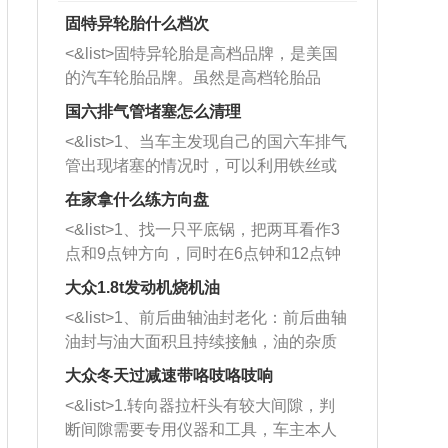
固特异轮胎什么档次
<&list>固特异轮胎是高档品牌，是美国
的汽车轮胎品牌。虽然是高档轮胎品
牌，但是中高低端的轮胎都有生产，这
国六排气管堵塞怎么清理
也是为了更好的开拓市场。
<&list>1、当车主发现自己的国六车排气
管出现堵塞的情况时，可以利用铁丝或
者是细棍，直接将杂物给取出来，如果
在家拿什么练方向盘
堵塞情况比较严重，也可以采取应急措
<&list>1、找一只平底锅，把两耳看作3
施。 <&list>2、直接利用木棍将所有的
点和9点钟方向，同时在6点钟和12点钟
杂物推到排气管里面的位置处，然后将
方向做一个标记。 <&list>2、双手握住
三元催化器拆解开，就可以将堵塞的东
大众1.8t发动机烧机油
平底锅两耳，然后往左打半圈、一圈、
西取出来。但如果是因为积碳过多引起
<&list>1、前后曲轴油封老化：前后曲轴
一圈半的练习，往右同样也要打相同的
的堵塞，就需要将三元催化器泡在草酸
油封与油大面积且持续接触，油的杂质
圈数。 <&list>3、最后强调要反复练
中进行清洗。 <&list>3、也可以利用清
和发动机内持续温度变化使其密封效果
习，这样就可以形成肌肉记忆，在真实
大众冬天过减速带咯吱咯吱响
洗剂对堵塞的情况得到解决，将清洗剂
逐渐减弱，导致渗油或漏油。<&list>2、
驾驶车辆时，不需要记忆也能打好方
放在燃油箱中，与燃油混合后，车辆启
<&list>1.转向器拉杆头有较大间隙，判
活塞间隙过大：积碳会使活塞环与缸体
向。
动时，就可以和汽油一起进入到燃烧
断间隙需要专用仪器和工具，车主本人
的间隙扩大，导致机油流入燃烧室中，