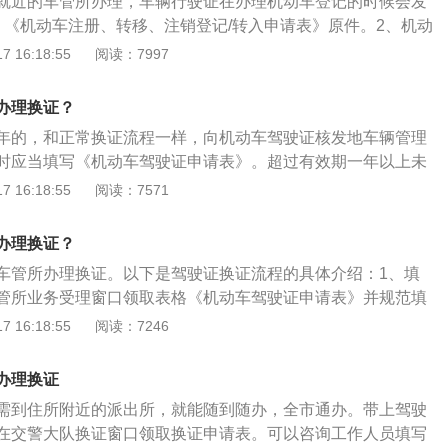
就近的车管所办理，车辆行驶证在办理机动车登记的时候会发
人的《补领、换领机动车行驶证申请表》。更换机动车行驶证
日期等。第二步，您可以选择自取或邮寄两种方式。如自取，
、《机动车注册、转移、注销登记/转入申请表》原件。2、机动
好资料到检测机构领取盖好章的年审表，之后到机动车检验点
；如邮寄，则需填写收件地址。取件方式确认后，点击（下一
原件和复印件。3、机动车的来历证明。4、国产机动车整车出
 16:18:55
阅读：7997
。合格之后，携带好资料到车管所领取机动车检验合格标志和
证提交页面，再次确认所填资料信息无误后，获取手机短信验
进口机动车《货物进口证明书》原件。5、车辆购置税的完税证
，点击（提交）按钮，完成期满换证业务申请信息提交。提交
6、机动车交通事故责任强制保险凭证。7、车船税纳税或者免
办理换证？
首页）-（网办进度）功能随时查看业务办理进度，网办中心工
作日内受理您的业务。1、对于选择邮寄的，邮政工作人员会将
年的，和正常换证流程一样，向机动车驾驶证核发地车辆管理
填写的收件地址处，快递员派送邮件的同时收取邮寄费用。
时应当填写《机动车驾驶证申请表》。超过有效期一年以上未
的，需自行前往自取服务网点现场领取新驾驶证。
法予以注销。其中，逾期不足三年的，驾驶人须通过重考并通
 16:18:55
阅读：7571
能恢复驾驶资格。如果驾驶证超过有效期三年，驾驶证被彻底
开车必须重考驾驶证。换证流程：机动车驾驶人持所需材料，
办理换证？
发地车辆管理所申请换证，车辆管理所在审核合格后1个工作
车管所办理换证。以下是驾驶证换证流程的具体介绍：1、填
。换证材料：携带两张身份证复印件、两张1寸免冠彩色近照
管所业务受理窗口领取表格《机动车驾驶证申请表》并规范填
驾驶证、县级或县级以上医院的体检证明（也可在车管所免费
：到当地车管所受理窗口提交所需的资料和填写的《机动车驾
 16:18:55
阅读：7246
过审核在受理的状态下，出具驾管业务受理凭证。3、缴纳工
受理凭证在POS机或到建行各网点缴纳工本费。4、领取证
办理换证
工作日，领证时需要资料驾管业务受理凭证，原驾驶证以及领
需到住所附近的派出所，就能随到随办，全市通办。带上驾驶
在交警大队换证窗口领取换证申请表。可以咨询工作人员填写