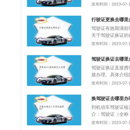
资料。以下是相关
发布时间：2023-07-17
推迟(因故推迟就
应尽快办理，如果
行驶证更换去哪里
最迟期限，可以在
驾驶证有效期满前
不到一年；如果过
关于驾驶证换证的
试来正常办理换证
10年、长期。驾
发布时间：2023-07-17
换证。机动车驾驶
证逾期未换证的三
驾驶证换证去哪里
证前不能开车上路
驾驶证换证直接携
在通过科目一考试
接办理。具体介绍
时身份证原件及复
发布时间：2023-07-17
驶员最近免冠，白
以提前三个月，可
换驾驶证去哪里办
响，延后更换机动
到机动车驾驶证核
驶证延期超过36
介：驾驶证（全称
驶证做注销处理。
驶资格人士的证明
发布时间：2023-07-17
最低年龄，并且需