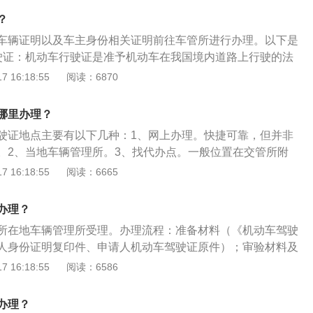
小客车、货车、公共汽车等。3、申请：驾驶人通过学习，训
？
，才有公安部交通警察支队部门颁发合格的驾驶证书。
车辆证明以及车主身份相关证明前往车管所进行办理。以下是
驶证：机动车行驶证是准予机动车在我国境内道路上行驶的法
证夹、主页、副页三部分组成。其中主页正面是已签注的证
 16:18:55
阅读：6870
相片，并用塑封套塑封。副页是已签注的证芯。2、办理需要
车所有人的身份证明；购车发票等机动车来历证明；机动车整
哪里办理？
者进口机动车进口凭证；车辆购置税完税证明或者免税凭证；
驶证地点主要有以下几种：1、网上办理。快捷可靠，但并非
任强制保险凭证。
。2、当地车辆管理所。3、找代办点。一般位置在交管所附
局。快捷可靠，但并非全国各地都有开通。扩展内容：去当地
 16:18:55
阅读：6665
驶证的步骤是：1、体检，去以上的医院即可。2、携带资料去
号并领取填写《机动车驾驶证申请表》。3、在大厅等待叫号
办理？
且交相关费用。4、等待三个工作日即可拿到。
所在地车辆管理所受理。办理流程：准备材料（《机动车驾驶
人身份证明复印件、申请人机动车驾驶证原件）；审验材料及
合要求后办理、缴费）；领取驾驶证。行驶证换证所需材料如
 16:18:55
阅读：6586
驾驶证申请表》，在受理地车管所领取。2、申请人身份证明复
4规格，其中居民二代身份证、暂住证需复印正反两面。3、申
办理？