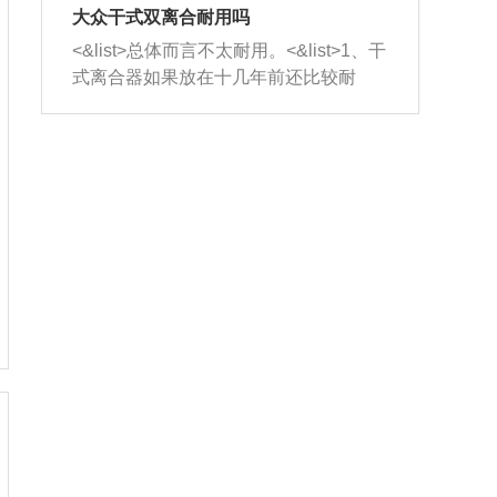
室，最后形成废气排出，就可以让三元
无法制作，需要将车辆送到修理厂或4s
造成烧机油。<&list>3、机油粘度。使用
大众干式双离合耐用吗
催化器得到清洗，排气管堵塞的情况就
店；<&list>2.车辆半轴套管防尘罩破
机油粘度过小的话，同样会有烧机油现
<&list>总体而言不太耐用。<&list>1、干
能够得到解决。
裂，破裂后会出现漏油现象，使半轴磨
象，机油粘度过小具有很好的流动性，
式离合器如果放在十几年前还比较耐
损严重，磨损的半轴容易损坏，产生异
容易窜入到气缸内，参与燃烧。<&list>
用，但是由于现在的汽车发动机动力输
响；<&list>3.稳定器的转向胶套和球头
4、机油量。机油量过多，机油压力过
出越来越高，使得干式离合器散热不足
老化，一般是使用时间过长造成的。解
大，会将部分机油压入气缸内，也会出
的缺陷也逐渐暴露出来。<&list>2、由于
决方法是更换新的质量好的转向橡胶套
现烧机油。<&list>5、机油滤清器堵塞：
干式双离合的工作环境暴露在空气中，
和球头。
会导致进气不畅，使进气压力下降，形
而离合器的散热也是通离合器罩上面的
成负压，使机油在负压的情况下吸入燃
几个小孔来进行散热。但是在行驶过程
烧室引起烧机油。<&list>6、正时齿轮或
中变速箱需要换挡，就不得不使得离合
链条磨损：正时齿轮或链条的磨损会引
器频繁工作。<&list>3、长时间的低速行
起气阀和曲轴的正时不同步。由于轮齿
驶以及过于频繁的启停，导致离合器的
或链条磨损产生的过量侧隙，使得发动
温度不断升高，而低速行驶时空气流动
机的调节无法实现：前一圈的正时和下
效率不高，无法将离合器中的热量有效
一圈可能就不一样。当气阀和活塞的运
的带走，导致离合器内部的温度不断升
动不同步时，会造成过大的机油消耗。
高，加速离合器的磨损。
解决方法：更换正时齿轮或链条。<&list
>7、内垫圈、进风口破裂：新的发动机
设计中，经常采用各种由金属和其他材