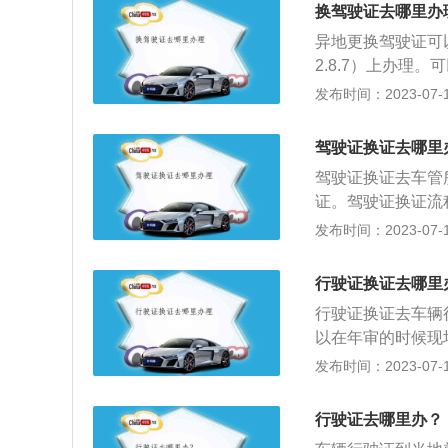
换驾驶证去哪里办
异地更换驾驶证可以
2.8.7）上办
证，机动车驾驶证
发布时间：2023-07-17
完成后去当地的车
进行审验确定准备
驾驶证换证去哪里
关的工本费，用交
驾驶证换证去车管所
驶证可以正常使用。
证。驾驶证换证流
件，下载完成后需
期免冠、白色背景
发布时间：2023-07-17
核对的时候才能够
到县级或者部队团
关信息全部输入到
片，医疗机构压照
完成后可以选择取
行驶证换证去哪里
上需粘贴照片；(
选择，选择完成后
行驶证换证去车辆
到12分、违法行
证的时候操作流程
以在年审的时候现
完毕后换证。(五
成。
更换的时候还是需
发布时间：2023-07-17
动车驾驶证、机动
证所需要的材料：
陆交管12123A
份证原件和复印件
证业务流程。第一
行驶证去哪里办？
件，符合免检条件
意），确认用户申