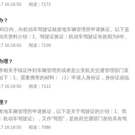
资料：1、换证时间：换证时间只能提前，没有正当理由不能
 16:18:55
阅读：7172
提前向交管部门说明)，根据规定可以提前3个月进行，快到期，
推迟，则要进行罚款处罚。2、注意事项：驾驶证换证有一个
办？
期满前九十日内前去办理，错过后仍可正常换证，期限是过期
90日内，向机动车驾驶证核发地车辆管理所申请换证。以下是
期一年以上三年以内，驾照会被注销，不过可以通过科目一考
相关资料介绍：1、驾驶证换证：机动车驾驶证有效期为6年、
；过期三年以上，驾照作废无法换证。
驶证有效期满前90日内，向机动车驾驶证核发地车辆管理所申请
 16:18:55
阅读：7138
人超过有效期1年未换证，驾驶证会被系统自动注销。2、驾驶
种情况：（1）驾驶证过期1年内，可以正常办理换证，但在换
办理？
。（2）驾驶证超过有效期1年未到3年，属于注销可恢复，可
带相关手续证件到车辆管理所或者是公安机关交通管理部门直
后恢复驾驶资格。（3）驾驶证过期超过3年，只能重新考取。
如下：1、需要携带的材料：（1）申请人身份证，身份证或临
印件。（2）县级以上医疗机构的身体状况证明。（3）需要驾
 16:18:55
阅读：7112
底彩色正面一寸照片2张。2、换证时间：机动车驾驶证换证可
以延后三年的时间，提前更换机动车驾驶证并不会有任何影
理？
车驾驶证，超过一年的时间就要重新考科目一；一旦机动车驾
发地车辆管理所申请换证，以下是关于驾驶证的介绍：1、简
个月，车辆管理所或者是公安机关交通管理部门，会对机动车驾
：机动车驾驶证），又作“驾照”，是政府交通部门发给具有驾
文件，通常是一张卡片。2、要求：要取得驾驶证，需要符合
 16:18:55
阅读：7086
要通过驾驶考试。驾驶证通常列明持有人可驾驶的机动车辆种