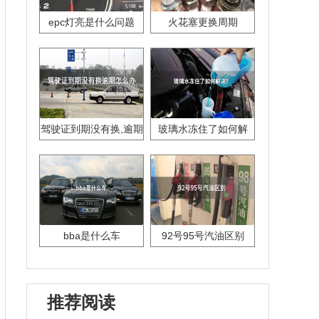
epc灯亮是什么问题
火花塞更换周期
驾驶证到期没有换,逾期
玻璃水冻住了如何解
怎么办??
决？
bba是什么车
92号95号汽油区别
推荐阅读