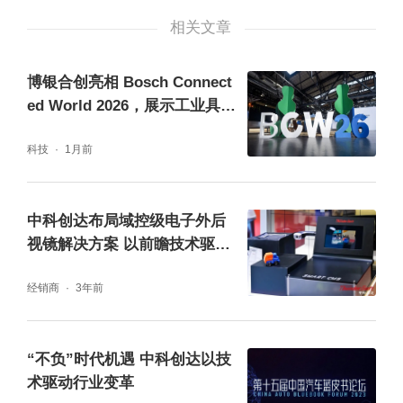
相关文章
中科创达CMS电子外后视镜解决方案依托企业
博银合创亮相 Bosch Connect
领先的视觉技术栈打造，可支持车载电子后视
ed World 2026，展示工业具身
镜实现高清、高帧率、宽动态、全天候的摄像
智能机器人全栈解决方案
科技
1月前
头图像实时处理。其出众的图像质量重新定义
了CMS图像画质体验与标准，为行业树立了新
的标杆。此外，该解决方案还具有安全、稳
中科创达布局域控级电子外后
视镜解决方案 以前瞻技术驱动
定、灵活等特点，并集成了高性能中间件和领
行业变革
先的操作系统技术，能够为用户带来60fps稳
经销商
3年前
定流畅的视觉交互体验，同时还可提供功能安
全保障，以及高效优质的多平台方案支撑。除
“不负”时代机遇 中科创达以技
术驱动行业变革
了具有行业领先的CMS解决方案外，中科创达