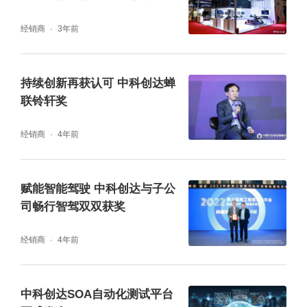
实现了“域控级视觉产品及解决方案”行业第一
的位置。其智能视觉产品线SmartDrive已覆盖
经销商
3年前
舱内视觉（FaceID、DMS、OMS）、环向视
觉（AVM、RVC）和前后向视觉（SmartDV
持续创新再获认可 中科创达蝉
联铃轩奖
R、Dashcam 、InfoADAS）等全场景视觉应
用。本次发布的CMS电子外后视镜解决方案不
经销商
4年前
但丰富了SmartDrive产品的延展性与可拓展
性，也为中科创达智能座舱解决方案的持续创
赋能智能驾驶 中科创达与子公
新注入了新的活力。未来，中科创达还将继续
司畅行智驾双双获奖
以技术为本，坚持技术创新，致力于通过行业
经销商
4年前
领先的产品与技术为客户和消费者带来更多高
品质的产品解决方案，为智能驾驶的快速发展
中科创达SOA自动化测试平台
赋能。