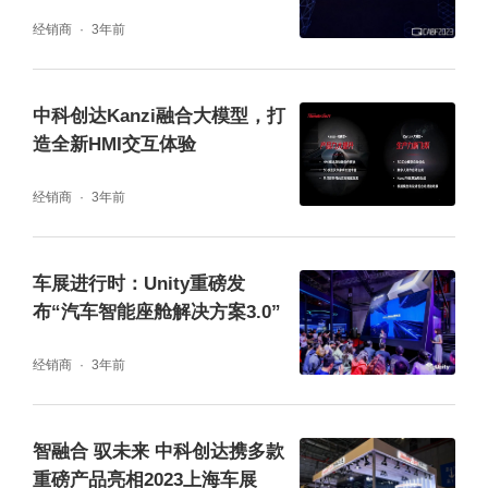
还具有专业的视觉技术团队，可为客户提供摄
经销商
3年前
像头选型推荐、芯片选型推荐、图像算法、图
像处理等的一站式交钥匙服务，或者根据客户
中科创达Kanzi融合大模型，打
需求提供灵活多样的定制化方案服务，从而帮
造全新HMI交互体验
助用户在提高产品质量的同时，提升研发效
经销商
3年前
率，加快量产进度。目前，中科创达CMS电子
外后视镜解决方案已搭载于国内外多款量产车
车展进行时：Unity重磅发
型中。
布“汽车智能座舱解决方案3.0”
中科创达作为全球领先的智能操作系统产品和
经销商
3年前
技术提供商，基于在智能汽车领域的深厚积
累，积极布局智能驾驶赛道并在智能视觉领域
智融合 驭未来 中科创达携多款
重磅产品亮相2023上海车展