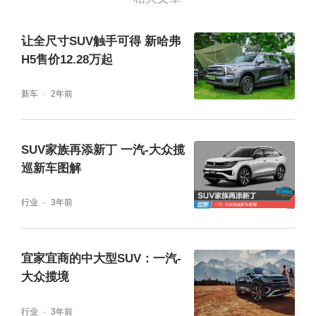
高等路段还是需要多加注意，对于车身宽度的
把握还是需要一些时间来适应，避免行车过程
让全尺寸SUV触手可得 新哈弗
中的剐蹭。
H5售价12.28万起
新车
2年前
动力十足驾驶平顺
就揽境380TSI 四驱旗舰胜境版 6座版为例，底
SUV家族再添新丁 一汽-大众揽
巡新车图解
盘和转向的校准使得驾驶感受极佳，没有任何
的拖拽感，尤其在转向过程中的丝滑灵敏不像
行业
3年前
是在开一个所谓意义上的“大车”，在功率方
面，这台车无论是上班通勤、户外出游、高速
宜家宜商的中大型SUV：一汽-
行驶都已经极大满足各位车主不同驾驶环境的
大众揽境
需求，变速箱和发动机的相互配合也非常到
行业
3年前