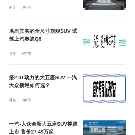
作逻辑，使得这台车的驾驶感受还是不错的。
新车
3年前
总结
名副其实的全尺寸旗舰SUV 试
驾上汽奥迪Q6
买车首先要看需求，如果是为了大空间而挑选
评测
3年前
一款三排座车的话，那么揽境380TSI或者是更
入门的330TSI就能满足需求。但是如果你对行
搭2.0T动力的大五座SUV 一汽-
驶方面有着特殊需求的话，那么揽境还有搭载
大众揽巡如何选？
2.5T V6发动机的530TSI版本供您选择。
导购
3年前
作为大众SUV家族的全新旗舰，揽境所承载的
不仅仅是提升品牌力的重任，同时也肩负起搅
一汽-大众全新大五座SUV揽巡
动细分市场、带动市场消费升级的责任。而作
上市 售价27.49万起