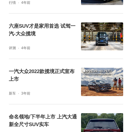
行情
4年前
和其他SUV表现是相同的，在其辅助系统上，
采用标准的L2级别自动驾驶。
六座SUV才是家用首选 试驾一
汽-大众揽境
评测
4年前
一汽大众2022款揽境正式宣布
因为过大的车身，在停车过程中还是遇见了不
上市
少的麻烦，不少次因为停车位过小，停车可操
新车
3年前
作过程的空间限制，导致停车过程的时长的增
加，不过凡事都是有两面性的，获得了超大的
命名领地/下半年上市 上汽大通
空间，必然在停车方面会有着不小的麻烦。无
新全尺寸SUV实车
钥匙上车，靠近车辆自动感应，种种便利的操