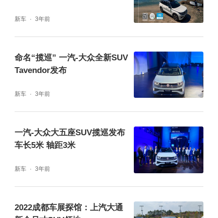
为市场先驱，凭借诚意的价格、丰富的配置和
新车
3年前
坚实的品牌力，揽境紧随新中产用户需求升
级，将高端商务、豪华舒适的设计元素融入到
命名“揽巡” 一汽-大众全新SUV
内饰设计中，在满足用户对于SUV越野性能和
Tavendor发布
外观设计需求基础上，也通过超越豪华车的内
新车
3年前
饰设计，满足用户全场景需求，真正实现宜商
宜家能越野。大众揽境——全尺寸SUV新选
一汽-大众大五座SUV揽巡发布
择。
车长5米 轴距3米
新车
3年前
2022成都车展探馆：上汽大通