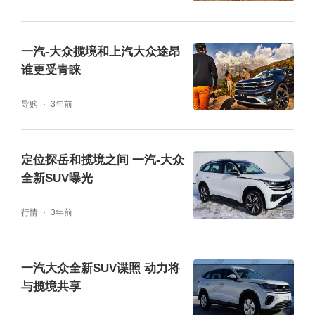
位。
一汽-大众揽境和上汽大众途昂
谁更受青睐
导购
3年前
定位探岳和揽境之间 一汽-大众
全新SUV曝光
这辆车的油耗使用情况方面，如果在市区内行
行情
3年前
驶频繁使用刹车的情况下油耗确实较高，但在
高速行驶过程中油耗能控制在8升左右，虽然
一汽大众全新SUV谍照 动力将
揽境这台车车身很大，看起来风阻会相比其他
与揽境共享
车会很大，但在长途行驶中，结合油耗的反映