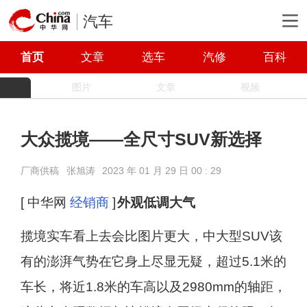
汽车
首页
文章
选车
汽修
百科
图片
文章
视频
大众揽境——全尺寸SUV新选择
厂商供稿
张旭涛
2023 年 01 月 29 日 00 : 29
[ 中华网
经销商
]
外观低调大气
揽境实车看上去会比图片更大，中大型SUV该
有的澎湃气势在它身上尽显无疑，超过5.1米的
车长，将近1.8米的车高以及2980mm的轴距，