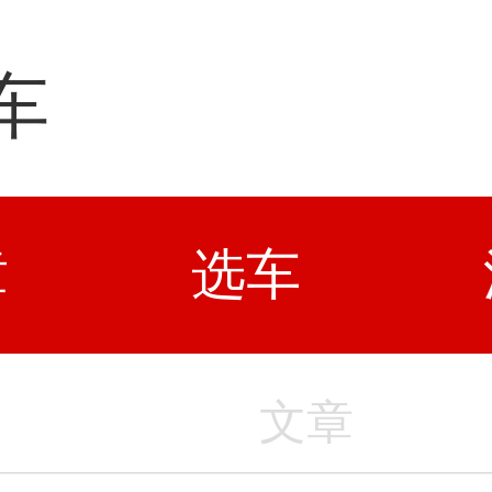
车
章
选车
文章