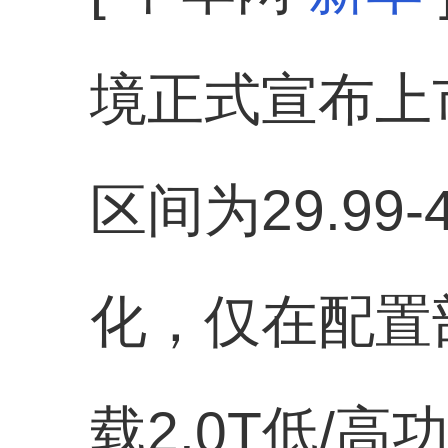
境正式宣布上
区间为29.99
化，仅在配置
载2.0T低/高