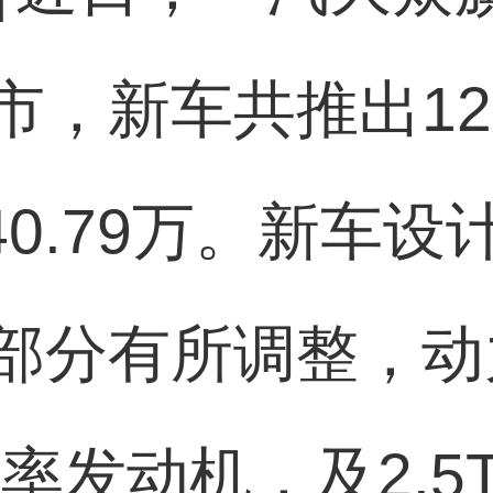
市，新车共推出1
-40.79万。新车
部分有所调整，动
功率发动机，及2.5