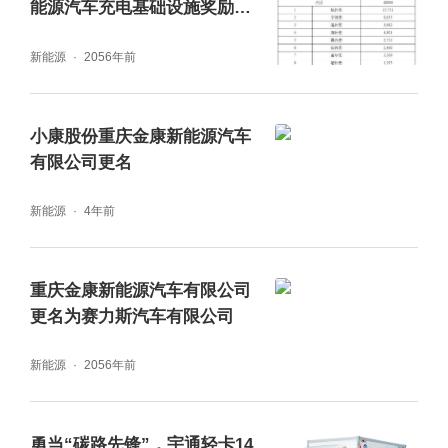
庆市所着力支持和推动的新兴战略产业创新增
能源汽车充电基础设施奖励预
算
长机制,将为城市碳中和转型提供可复制的经
新能源
2056年前
验,它由重庆开始,覆盖西南,极有可能逐渐形成
燎原之势,引领全国甚至世界新能源革命的浪
小康股份重庆金康新能源汽车
潮。”
有限公司更名
新能源
4年前
重庆金康新能源汽车有限公司
更名为赛力斯汽车有限公司
新能源
2056年前
勇当“碳路先锋”，宇通轻卡14