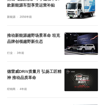
款新能源车型享受运营补贴
显然,无论形式还是内容,积极支持和参与版图
新能源
2056年前
革命闭门沙龙的重庆市政府,正以更加开放和灵
活的方式,积极尝试和拥抱碳中和及新能源赛
推动新能源越野场景革命 坦克
道,同时传递求新、求变、生机勃勃的新一代政
品牌创领越野新生态
府形象。
行业
3年前
据悉,除“版图革命”之外,在重庆市政府支持下,以
落地和产业深度链接为目标,大合新能源还将在
德雷威DRiV质量月 弘扬工匠精
2022年下半年推动储能前沿、智能网联、生态
神 推动品质革命
环保、氢能布局、UBI保险、智能制造和海外
经销商
4年前
市场等多个主题生态沙龙,一张智慧、创新和思
想全面发展的绿色低碳循环经济新名片正在重