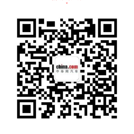
投资人、金融机构一一请到,就是希望走出来,
和大家真正地在一起,了解趋势,倾听需求,探讨
合作。”
此次沙龙也是9月8日,重庆市发布《重庆市建设
世界级智能网联新能源汽车产业集群发展规划
(2022-2030年)》后,围绕基础设施建设及服务
行动计划所展开的先导行动。