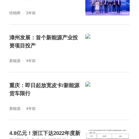
副主任谭昊、肖鼎光也一起出席沙龙。游泳副
经销商
3年前
区长欢迎沙龙落地南岸,并期待征信交易、绿色
金融、科技金融一起助力,与企业家、投资人和
漳州发展：首个新能源产业投
金融机构一起,推动重庆金融与实体产业的融
资项目投产
合,赋能产业转型升级。
新能源
4年前
沙龙主办方,大合新能源董事长张利认为,在此
重庆：即日起放宽皮卡/新能源
轮能源革命中,政府已经成为产业生态最大的拥
货车限行
有者。
新能源
4年前
“重庆政府各位领导非常专业,有远见、有魄力,
是难得的专业化、服务型政府。”张利表示,“重
4.8亿元！浙江下达2022年度新