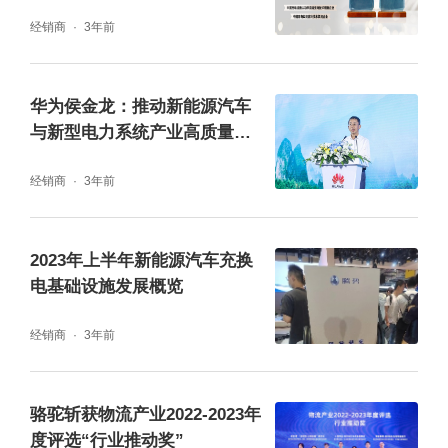
度
府、经开区相关负责人与来自大合新能源、国
经销商
3年前
家电投集团产业基金、重庆地产集团、重庆市
绿色能源发展有限公司、长安汽车、武汉蔚
华为侯金龙：推动新能源汽车
能、上海捷能智电、重庆幸福千万家、泰康资
与新型电力系统产业高质量发
展
产、华夏银行重庆分行、招商银行重庆分行、
经销商
3年前
兴业银行重庆分行等20余家产业先锋的董事
长、总经理及相关业务负责人,在“认知拆墙与
2023年上半年新能源汽车充换
版图重建”、“资本秩序与模式创新”两个大议题
电基础设施发展概览
下,围绕充换储泊全市一张网基础设施布局、车
经销商
3年前
电分离、资本效率、生态构建等多个议题展开
讨论,并碰撞出多个可协同合作的商业闭环。
骆驼斩获物流产业2022-2023年
度评选“行业推动奖”
重庆市南岸区副区长游泳、重庆经开区管委会