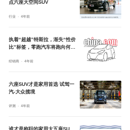
点六座大空间SUV
释放门把手等细节尽显匠心。二排三排隐私玻
行业
4年前
璃+双层隔音玻璃+遮阳帘的组合，配合出色的
NVH工程（中汽研静谧之心认证）和经冠军团
执着“超越”特斯拉，渐失“性价
队调校的底盘（中汽中心动态驾乘舒适性测试
比”标签，零跑汽车将跑向何
高分），共同构筑了超越同级的极致静谧与平
方？
经销商
4年前
稳驾乘体验。
在工艺与细节上，2026款eπ008新增“仙踪
六座SUV才是家用首选 试驾一
绿”、“苍穹灰”高级车漆，所有车漆均经过材料
汽-大众揽境
与工艺的升级，10年持久亮新。还有21英寸高
评测
4年前
强度轮辋、暖山玉白内饰配色等，在视觉和触
感上都力求精致高级。
谁才是称职的家用大五座SU