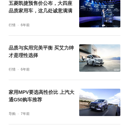
五菱凯捷预售价公布，大四座
品质家用车，这几处诚意满满
行情
6年前
品质与实用完美平衡 买艾力绅
才是理性选择
行情
6年前
家用MPV要选高性价比 上汽大
通G50购车推荐
如果您预算相对有限，核心诉求是“宽敞够坐、
续航长、智能够用、价格实惠”，对智能驾驶辅
导购
7年前
助有着尝鲜要求，那么零跑C16无疑是务实之