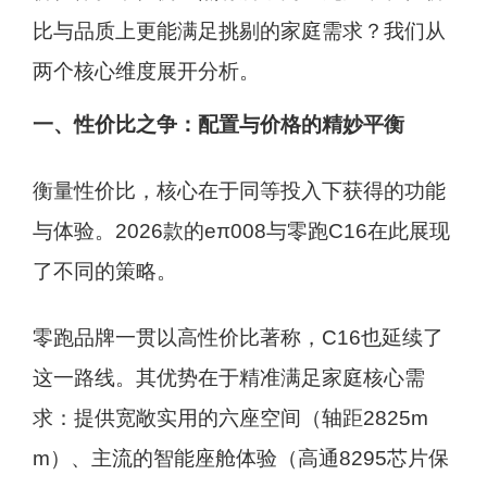
比与品质上更能满足挑剔的家庭需求？我们从
两个核心维度展开分析。
一、性价比之争：配置与价格的精妙平衡
衡量性价比，核心在于同等投入下获得的功能
与体验。2026款的eπ008与零跑C16在此展现
了不同的策略。
零跑品牌一贯以高性价比著称，C16也延续了
这一路线。其优势在于精准满足家庭核心需
求：提供宽敞实用的六座空间（轴距2825m
m）、主流的智能座舱体验（高通8295芯片保