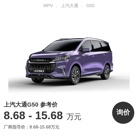
MPV
上汽大通
G50
内饰方面，上汽大通G50采用了家用气息比较
强烈的设计风格。整个仪表台通过不同层次的
拼接营造出了环抱式的内饰氛围，并加入了大
面积的软性材质，家居气息明显。该车还采用
了7英寸的液晶仪表盘和12.3英寸的悬浮式触
上汽大通G50 参考价
询价
8.68 - 15.68
万元
控屏，并搭载“斑马智行系统”。同时，炫彩氛
围灯的加入，让车辆在家具气息明显的同时又
厂商指导价：8.68-15.68万元