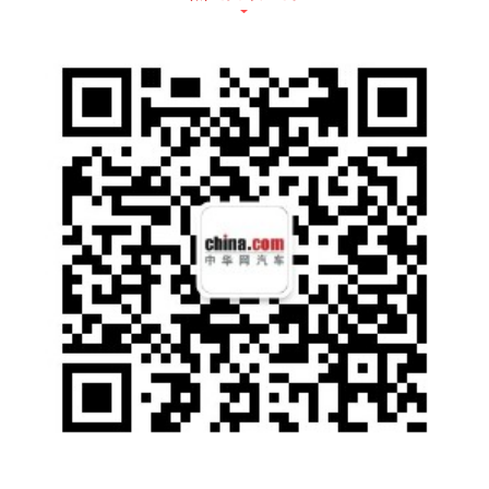
外观方面，新车在传承了家族设计的基础之
上，前脸采用了八边形大嘴式设计，下方的前
唇处还采用了铲状的造型。犀利的前大灯为LE
D光源，并且LED日间行车灯颇具辨识度。车
身侧面，后侧车窗采用了隐私玻璃，B柱、C柱
和D柱同为隐藏式设计，搭配悬浮式车顶的风
格特征极具时尚感。