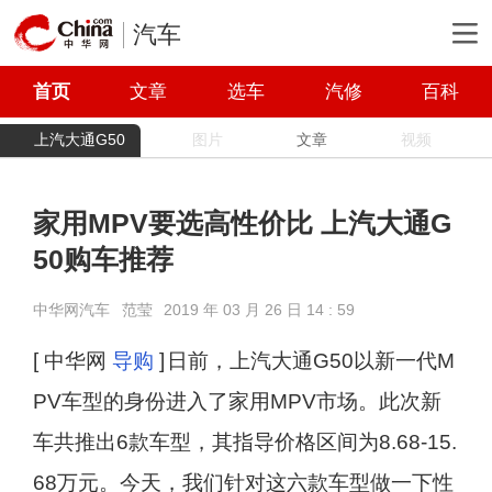
汽车
首页
文章
选车
汽修
百科
上汽大通G50
图片
文章
视频
家用MPV要选高性价比 上汽大通G
50购车推荐
中华网汽车
范莹
2019 年 03 月 26 日 14 : 59
[ 中华网
导购
]
日前，上汽大通G50以新一代M
PV车型的身份进入了家用MPV市场。此次新
车共推出6款车型，其指导价格区间为8.68-15.
68万元。今天，我们针对这六款车型做一下性