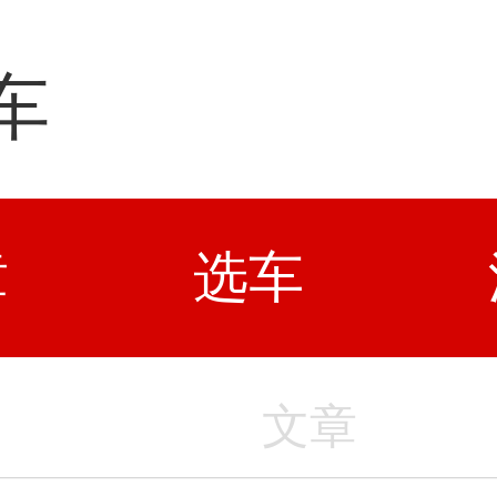
车
章
选车
文章