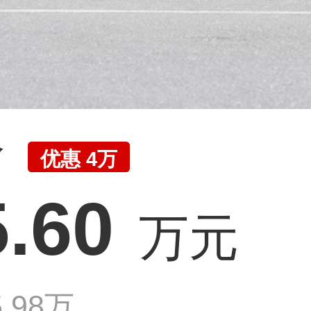
价
优惠 4万
5.60
万元
.98万