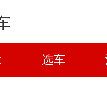
车
章
选车