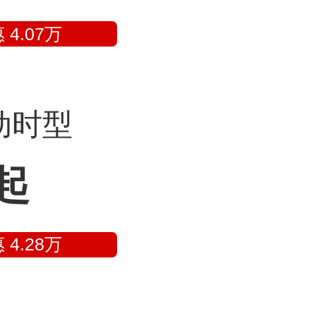
 4.07万
自动时型
起
 4.28万