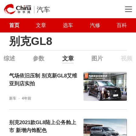
汽车
首页
文章
选车
汽修
百科
别克GL8
综述
参数
文章
图片
视频
气场依旧压制 别克新GL8艾维
亚到店实拍
新车
4年前
别克2021款GL8陆上公务舱上
市 新增内饰配色