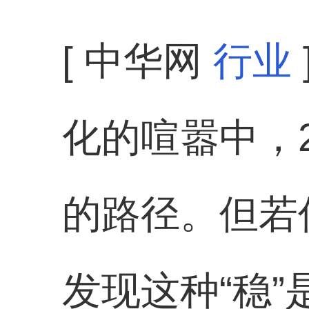
[ 中华网
行业
化的喧嚣中，
的路径。但若
发现这种“稳