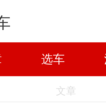
车
章
选车
文章