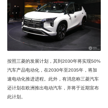
按照三菱的发展计划，其到2030年将实现50%
汽车产品电动化，在2030年至2035年，将加
速电动化推进进程。此外，有消息称三菱汽车
还计划在欧洲推出电动汽车，并将于近期宣布
此计划。