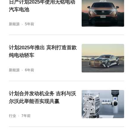
日产计划2025年使用无钴电动
汽车电池
新能源
5年前
计划2025年推出 宾利打造首款
纯电动轿车
新能源
6年前
计划合并发动机业务 吉利与沃
尔沃此举能否实现共赢
行业
7年前