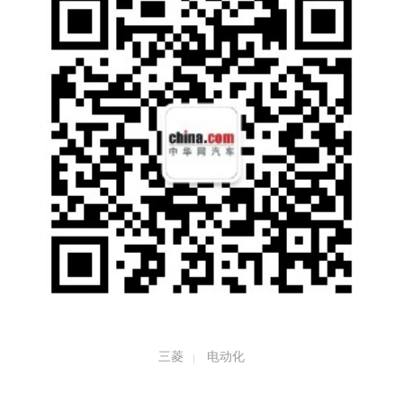
三菱
电动化