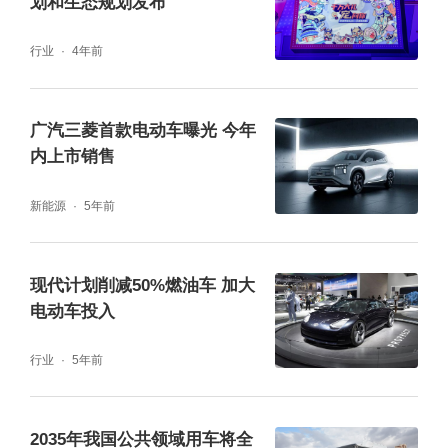
划和生态规划发布
行业
4年前
广汽三菱首款电动车曝光 今年
内上市销售
新能源
5年前
现代计划削减50%燃油车 加大
电动车投入
行业
5年前
2035年我国公共领域用车将全