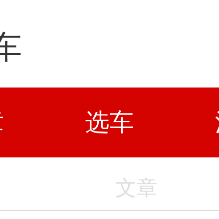
车
章
选车
文章