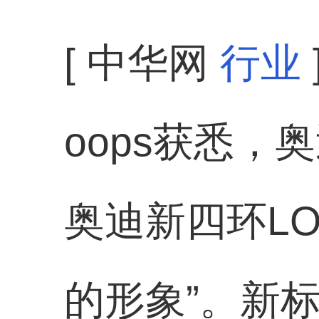
[ 中华网
行业
oops获悉
奥迪新四环L
的形象”。新