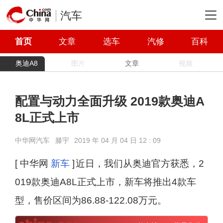
汽车
首页
文章
选车
汽修
百科
奥迪A8
图片
文章
视频
配置与动力全面升级 2019款奥迪A
8L正式上市
中华网汽车
滕宇
2019 年 04 月 04 日 12 : 09
[ 中华网
新车
]
近日，我们从奥迪官方获悉，2
019款奥迪A8L正式上市，新车将推出4款车
型，售价区间为86.88-122.08万元。