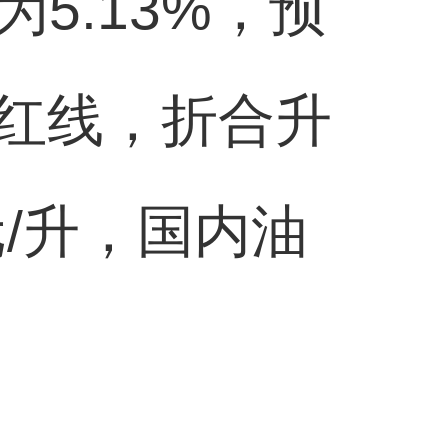
5.13%，预
调红线，折合升
元/升，国内油