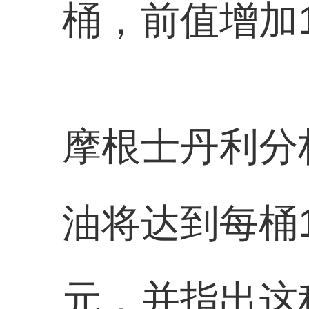
桶，前值增加1
摩根士丹利分
油将达到每桶1
元，并指出这