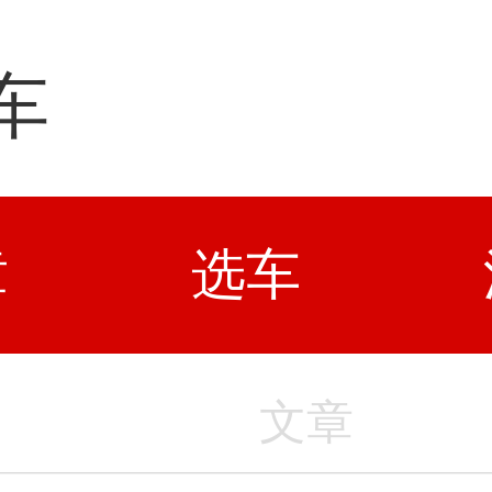
车
章
选车
文章