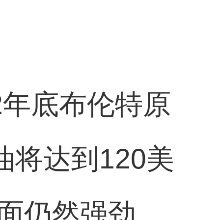
2年底布伦特原
油将达到120美
面仍然强劲。