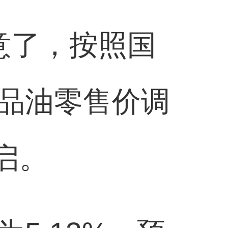
意了，按照国
品油零售价调
启。