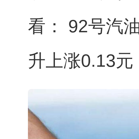
看： 92号汽
升上涨0.13