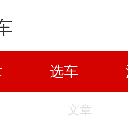
车
章
选车
文章