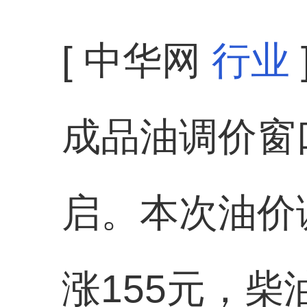
[ 中华网
行业
成品油调价窗口
启。本次油价
涨155元，柴