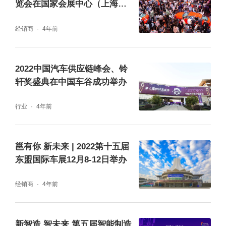
览会在国家会展中心（上海）
情反复的重重压力下，这一数据无疑对提振汽
圆满闭幕
经销商
4年前
车行业的信心有重要意义。他还提醒与会嘉宾
不忘关注两大亮点,“第一，新能源汽车需求旺
2022中国汽车供应链峰会、铃
盛，全年产销将创造历史新高。第二，汽车出
轩奖盛典在中国车谷成功举办
口迈向200万辆，出口结构进一步优化。第
行业
4年前
三，中国品牌正在崛起。”可以窥见，新能源汽
车快速发展，中国汽车出口走向欧洲，汽车行
业正迎来百年未有之大变局。
邕有你 新未来 | 2022第十五届
东盟国际车展12月8-12日举办
经销商
4年前
新智造 智未来 第五届智能制造