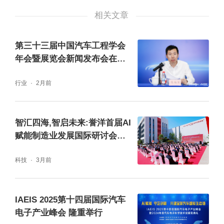
市场信息联席会秘书长崔东树，搜狐汽车首席
相关文章
评论员钟师，搜狐汽车总编辑张丽玥出席参
会。
第三十三届中国汽车工程学会
年会暨展览会新闻发布会在京
奇瑞捷豹路虎汽车有限公司常务副总裁、捷豹
举行
行业
2月前
路虎联合市场销售与服务机构常务副总裁马振
山，岚图汽车科技有限公司CBO雷新，一汽-
智汇四海,智启未来:誉洋首届AI
大众奥迪销售事业部副总经理张强，沙龙智行
赋能制造业发展国际研讨会成
CEO文飞，博世中国副总裁蒋健，法拉利大中
功举办
科技
3月前
华区副总经理韩淼等企业嘉宾，电动邦、车
云、车有范儿创始人/CEO程里，水滴汽车CE
O武卫强，中德诺浩汽车教育研究院院长孙
IAEIS 2025第十四届国际汽车
电子产业峰会 隆重举行
勇，车市红点、红点汽车、红点新能源创始人