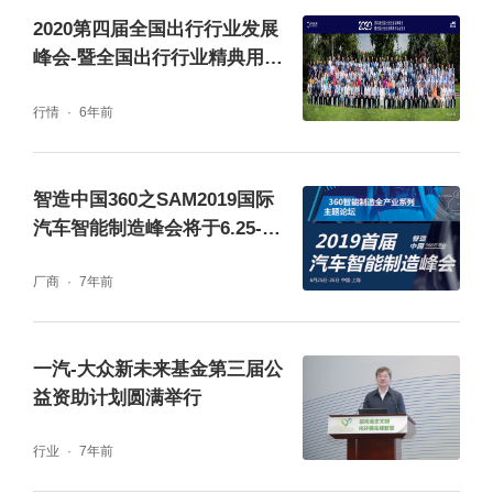
公司100》榜单。据悉，此榜单是搜狐汽车从
2020第四届全国出行行业发展
汽车产业链基盘、新生力量两大维度，对芯
峰会-暨全国出行行业精典用车
品鉴会在昆明召开
片、自动驾驶、智能座舱、感知硬件、动力电
行情
6年前
池等十多个智能电动汽车的产业链创新领域进
行解构和数据分析，寻找产业创新力量与行动
智造中国360之SAM2019国际
而形成的价值榜单。晏成认为，“企业用好的产
汽车智能制造峰会将于6.25-26
日在上海举办
品和服务与用户共振，媒体用好的内容与用户
厂商
7年前
同频”，他最后说：“2022年中国汽车市场的前
景令人充满期待，让我们共同携手助力中国汽
一汽-大众新未来基金第三届公
车与出行行业再登新高峰。”
益资助计划圆满举行
行业
7年前