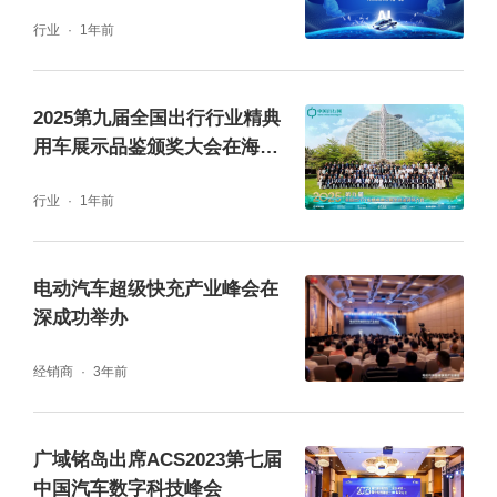
张红、证券日报汽车总监王禁等媒体嘉宾应邀
行业
1年前
与会。
2025第九届全国出行行业精典
用车展示品鉴颁奖大会在海南
三亚圆满落幕
行业
1年前
电动汽车超级快充产业峰会在
深成功举办
经销商
3年前
参会嘉宾合影
广域铭岛出席ACS2023第七届
中国汽车数字科技峰会