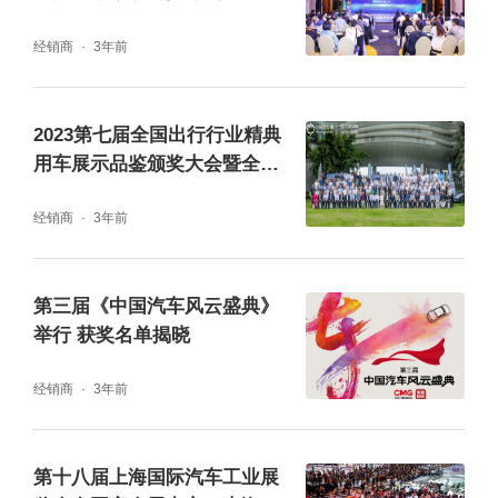
依托搜狐5G直播技术，峰会采取线上线下、场
经销商
3年前
内外嘉宾无延时直播联动的形式。打开搜狐视
频APP，搜索进入“搜狐汽车”直播间，即可在
线观看峰会精彩内容。搜狐汽车微信视频号、
2023第七届全国出行行业精典
用车展示品鉴颁奖大会暨全国
搜狐汽车微博同步转播。
出行行业发展论坛在海南圆满
经销商
3年前
落幕
峰会现场大咖汇聚，主题演讲妙语连珠。中国
国际贸易促进委员会汽车行业分会助理会长柴
第三届《中国汽车风云盛典》
占祥率先发表致辞，为演讲环节拉开序幕。他
举行 获奖名单揭晓
现场分享了一大亮眼数据——“2021年全年中
经销商
3年前
国汽车市场总销量预计将达到2610万辆，同比
增长3.1%左右，自2018年以来首次实现全年
第十八届上海国际汽车工业展
销量正增长。”在芯片短缺、原料价格上涨及疫