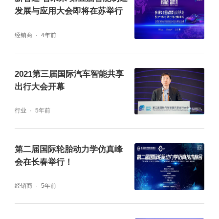
发展与应用大会即将在苏举行
经销商
4年前
2021第三届国际汽车智能共享
出行大会开幕
中国国际贸易促进委员会汽车行业分会助理会
长 柴占祥
行业
5年前
搜狐网副总编辑、汽车事业部总经理晏成带来
第二届国际轮胎动力学仿真峰
《智能科技解码未来出行生活》的主题致辞，
会在长春举行！
他介绍到搜狐始终与行业变革同行、与用户同
经销商
5年前
频，第三届“中国汽车与出行未来峰会”聚焦各
赛道发展格局及生态融合。