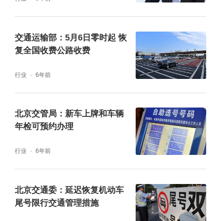
法驾驶，不超速、不逆行、不随意并线、不走
应急车道和公交车道、不使用手机，防范事故
交通运输部：5月6日零时起 恢
复全国收费公路收费
发生，保障安全畅通。
行业
6年前
中华人民共和国第十三届全国人民代表大会第
三次会议将于5月22日开幕，中国人民政治协
北京交管局：新车上牌和车辆
商会议第十三届全国委员会第三次会议将于5
年检可预约办理
月21日开幕，会议期间，将对部分道路适时采
行业
6年前
取临时交通管理措施，交管部门将提前通过“北
京交警”官方微博微信、交通广播、户外显示
北京交通委：延迟恢复机动车
屏、导航软件等渠道发布路况提示信息，请驾
尾号限行交通管理措施
车的市民朋友在出行前及时关注交管部门发布