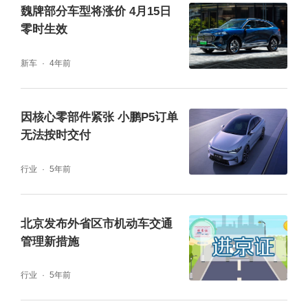
魏牌部分车型将涨价 4月15日
零时生效
新车
4年前
因核心零部件紧张 小鹏P5订单
无法按时交付
商圈方面，西单、崇文门、大悦城、合生汇、
行业
5年前
西红门荟聚等大型商圈热度也升高，工作日晚
间和周末时段，周边部分道路与停车场进出口
北京发布外省区市机动车交通
容易出现车行缓慢的情况。去往商圈前请提前
管理新措施
查看实时路况，选择正规停车场停放车辆。
行业
5年前