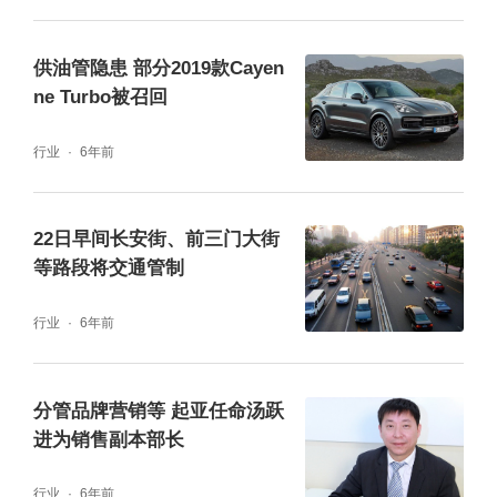
生活必需品运输，确需进入禁限区域道路行驶
的运载危险化学品车辆，经市交通委员会、市
供油管隐患 部分2019款Cayen
ne Turbo被召回
应急管理局、市公安局公安交通管理局联合备
案后（备案方式：登录北京市运载危险化学品
行业
6年前
车辆通行联合备案系统，http://beian.zhihuihu
oyun.cn进行备案），按照规定的行驶路线通
22日早间长安街、前三门大街
行。
等路段将交通管制
行业
6年前
工作日早晚高峰城区交通压力大，各条环路和
联络线的部分路段出现车流集中的情况，事故
分管品牌营销等 起亚任命汤跃
影响通行的情况也时有发生，建议市民朋友错
进为销售副本部长
峰出行、乘坐地铁等公共交通工具或骑自行
车。
特别提示司机朋友驾车时应集中精神、守
行业
6年前