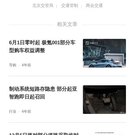
瘤医院、朝阳妇幼保健中心等周边部分道路车
北京交管局
交通管制
两会交通
流较为集中，高峰时段为7:00—10:30。
相关文章
6月1日零时起 极氪001部分车
型购车权益调整
导购
4年前
制动系统短路存隐患 部分起亚
智跑即日起召回
行业
4年前