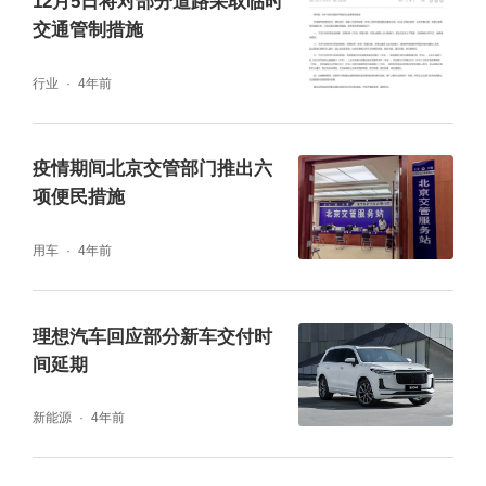
12月5日将对部分道路采取临时
交通管制措施
（四）周末部分公园和商圈交通压力将有所增
加
行业
4年前
周末期间，预计市区周边大兴野生动物
园、八达岭长城、古北水镇、百里画廊等公园
疫情期间北京交管部门推出六
景区将成为出游热点地区，京承高速、京藏高
项便民措施
速、京平高速、西五环、西六环部分路段容易
用车
4年前
出现车流集中的情况。
理想汽车回应部分新车交付时
间延期
新能源
4年前