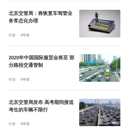
前门东大街（正义路至台基厂大街之间西向东
北京交管局：将恢复车驾管业
辅路除外）、前门西大街、前门东路、北新华
务常态化办理
街、西交民巷、东交民巷（广场东侧路至台基
行业
6年前
厂大街段）、东绒线胡同、兵部洼胡同、石碑
胡同、王府井大街（东长安街至东单三条
2020年中国国际服贸会将至 部
段）、东单三条（王府井大街至校尉胡同
分路段交通管制
段）、大纱帽胡同、东华门大街，禁止外省、
行业
6年前
区、市核发号牌（含临时号牌）的机动车通
行。
北京交管局发布 高考期间接送
考生的车辆不限行
全天禁止运载危险化学品（含剧毒化学品）车
辆在本市行政区域内道路行驶。保障城市生产
行业
6年前