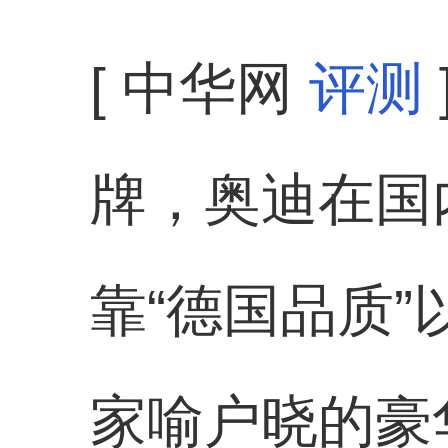
[ 中华网
评测
牌，奥迪在国
靠“德国品质”
家喻户晓的豪