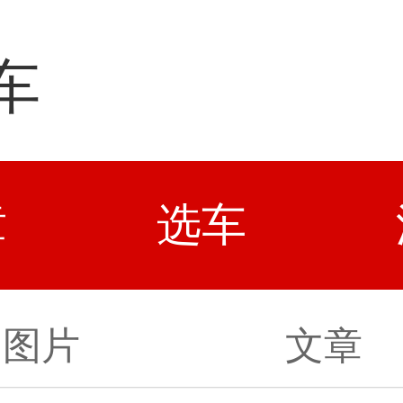
车
章
选车
图片
文章