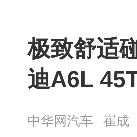
极致舒适碰
迪A6L 45T
中华网汽车
崔成