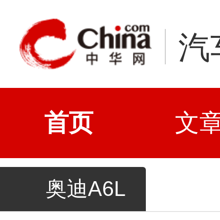
汽
首页
文
奥迪A6L