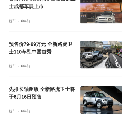
士成都车展上市
新车
6年前
预售价79-99万元 全新路虎卫
士110车型中国首秀
新车
6年前
拉开厚重的车门，新款发现的内饰改变更明显
先推长轴距版 全新路虎卫士将
于6月16日预售
一些，首先就是与全新卫士同款的四辐方向
盘，尺寸很大、握感饱满，一看就考虑了越野
新车
6年前
驾驶的需求，实际的转向手感也是如此。这与
揽胜星脉等强调运动性SUV的方向盘设定截然