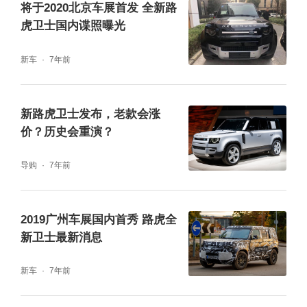
将于2020北京车展首发 全新路
不同，功能也是如此，多功能键依然是实体按
虎卫士国内谍照曝光
键，而非触控按键，但按键背光在车辆通电后
新车
7年前
才会显现，平常则是隐藏的状态。
新路虎卫士发布，老款会涨
价？历史会重演？
导购
7年前
2019广州车展国内首秀 路虎全
新卫士最新消息
新车
7年前