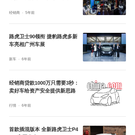
新选择
经销商
5年前
路虎卫士90领衔 捷豹路虎多新
新款发现在保证车身越野通过性的同时，在视
车亮相广州车展
觉效果上也更动感，比如新款前后保险杠，看
新车
6年前
起来更宽、更低。新增R-Dynamic车型，配备
专属外观/内饰套件，比如黑色与其它颜色撞色
经销商贷款1000万只需要3秒：
的车漆、黑色轮毂、双色真皮座椅、撞色座椅
卖好车给资产安全提供新思路
缝线等。新款发现有12种车漆颜色可选，其中
行情
6年前
长野雪山银、大屿山古铜棕、夏朗德灰是2021
款新增的颜色，可分为普通漆、金属漆和豪华
首款插混版本 全新路虎卫士P4
金属漆。