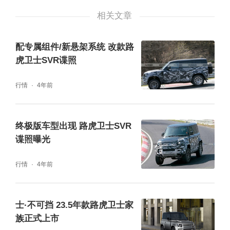
看起来更“精致”了，比如：新款矩阵式LED大
相关文章
灯，具有动态转向灯效果；黑色进气格栅面积
加大，也更立体；车尾贯穿式的亮黑色饰条与
配专属组件/新悬架系统 改款路
LED尾灯连成一体，“DISCOVERY”字母徽标
虎卫士SVR谍照
嵌入其中。
行情
4年前
终极版车型出现 路虎卫士SVR
谍照曝光
行情
4年前
士·不可挡 23.5年款路虎卫士家
族正式上市