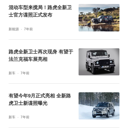
混动车型来搅局！路虎全新卫
士官方谍照正式发布
新能源
7年前
路虎全新卫士再次现身 有望于
法兰克福车展亮相
新车
7年前
有望今年9月正式亮相 全新路
虎卫士新谍照曝光
与驾驶相关的换挡，新款发现用电子挡杆取代
了曾经很炫酷的旋钮式挡杆，使用起来的确更
新车
7年前
为顺手，而且取消了单独的电子驻车按键，只