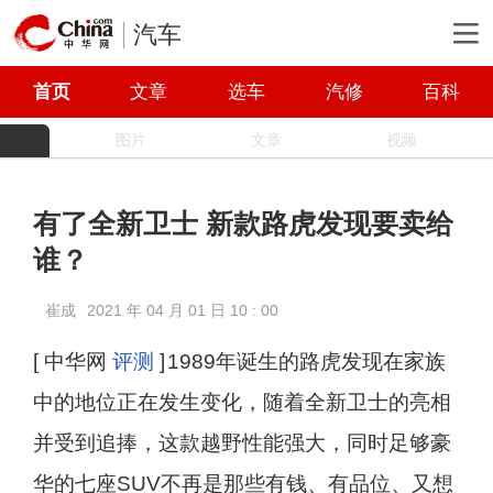
汽车
首页
文章
选车
汽修
百科
图片
文章
视频
有了全新卫士 新款路虎发现要卖给
谁？
崔成
2021 年 04 月 01 日 10 : 00
[ 中华网
评测
]
1989年诞生的路虎发现在家族
中的地位正在发生变化，随着全新卫士的亮相
并受到追捧，这款越野性能强大，同时足够豪
华的七座SUV不再是那些有钱、有品位、又想