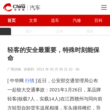
汽车
首页
文章
选车
汽修
百科
图片
文章
视频
轻客的安全最重要，特殊时刻能保
命
厂商供稿
孙新利
2021 年 02 月 05 日 10 : 36
[ 中华网
行情
]
近日，公安部交通管理局公布
一起较大交通事故：2021年1月26日，某品牌
轻客(核载7人，实载14人)在江西赣州与同向前
方轻型自卸货车追尾相撞，车头撞得稀烂，导