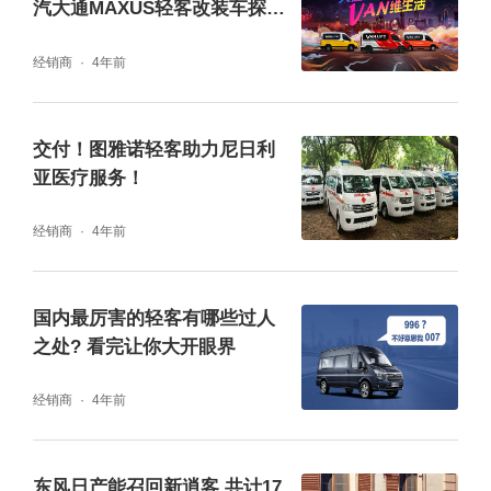
汽大通MAXUS轻客改装车探索
你的Vanlife
正是基于对用户安全的考虑，江铃福特轻客不
经销商
4年前
仅搭载行业领先的主被动安全配置，更是把最
优秀的结构钢材“硼钢”运用到车身结构中，铸
交付！图雅诺轻客助力尼日利
亚医疗服务！
造“钢筋铁骨”为用户提供“安全堡垒”，周密保障
用户行车安全，而这也是江铃福特轻客缔造千
经销商
4年前
万销量传奇的原因所在。
国内最厉害的轻客有哪些过人
之处? 看完让你大开眼界
经销商
4年前
东风日产能召回新逍客 共计17