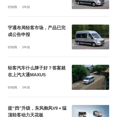
处细节打造专属乘客的安全座驾。搭载全新博
经销商
3年前
世9.3版ESP+HHC坡道辅助，通过全新高性能
四核处理器，ESP反应更迅捷，数据采集更准
宇通布局轻客市场，产品已完
确，并且集成了ABS、EBD、TCS、VDC等1
成公告申报
2项子功能，可应对雨雪湿滑道路、山区等多
经销商
3年前
种复杂用车场景，轻松解决日常驾驶难题的同
时，大大提升了行车安全。
轻客汽车什么牌子好？答案就
在上汽大通MAXUS
经销商
3年前
提“挡”升级，东风御风V9＋猛
顶轻客动力天花板