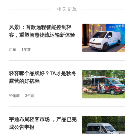
相关文章
据了解，福特新全顺欧洲版更是欧洲第一个通
过E-NCAP五星碰撞安全标准并获得“高级安全
风景i：首款远程智能控制轻
奖”的商用车型，体现了福特品牌对用户安全的
客，重塑智慧物流运输新体验
注重。
用车
1年前
轻客哪个品牌好？TA才是秋冬
露营的好搭档
此外，最近上市的新世代全顺Pro更是把安全
经销商
3年前
做到了极致，用料高于国标15%的安全带/座椅
骨架设计，配合乘用车级别的预紧限力式安全
宇通布局轻客市场 ，产品已完
带设计，更大容积的双安全气囊性能，用每一
成公告申报