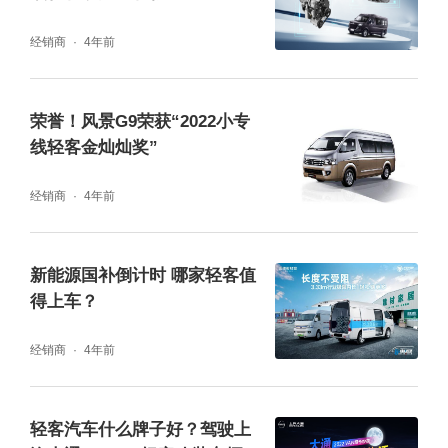
经销商
4年前
此外，新世代全顺Pro采用MobileyeQ4芯片A
荣誉！风景G9荣获“2022小专
DAS 高级驾驶辅助系统，可为用户提供盲区监
线轻客金灿灿奖”
测、车道保持、碰撞预警 & 紧急制动、疲劳监
经销商
4年前
测、自适应大灯、倒车雷达等多样化智能驾驶
功能，主动保护用户的行车安全。
新能源国补倒计时 哪家轻客值
得上车？
经销商
4年前
轻客汽车什么牌子好？驾驶上