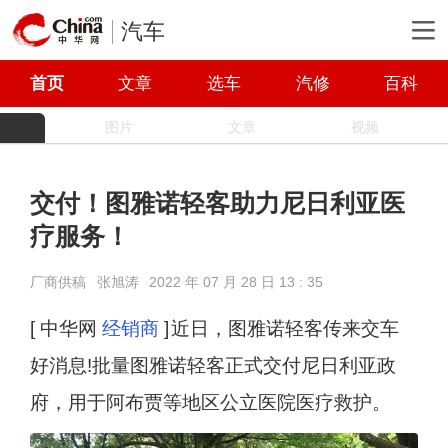
汽车
首页
文章
选车
汽修
百科
图片
文章
视频
交付！图雅诺轻客助力尼日利亚医
疗服务！
厂商供稿
张旭涛
2022 年 07 月 28 日 13 : 35
[ 中华网
经销商
]
近日，图雅诺轻客传来交车
好消息!批量图雅诺轻客正式交付尼日利亚政
府，用于阿布贾等地区公立医院医疗救护。