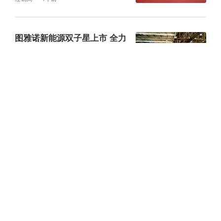
图雅诺新能源双子星上市 全力
领跑新能源轻客新未来
经销商
4年前
2022年新能源汽车下乡活动启
动 图雅诺轻客强势入围
经销商
4年前
油价破9，新能源轻客赛道火
热！图雅诺领跑高标准都市物
流